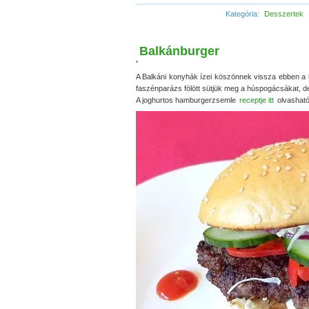
Kategória:
Desszertek
Balkánburger
•
A Balkáni konyhák ízei köszönnek vissza ebben a 
faszénparázs fölött sütjük meg a húspogácsákat, d
A joghurtos hamburgerzsemle
receptje itt
olvasható