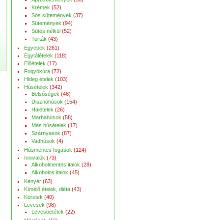
Krémek
(52)
Sós sütemények
(37)
Sütemények
(94)
Sütés nélkül
(52)
Torták
(43)
Egyebek
(261)
Egytálételek
(118)
Előételek
(17)
Fogyókúra
(72)
Hideg ételek
(103)
Húsételek
(342)
Belsőségek
(46)
Disznóhúsok
(154)
Halételek
(26)
Marhahúsok
(58)
Más húsételek
(17)
Szárnyasok
(87)
Vadhúsok
(4)
Húsmentes fogások
(124)
Innivalók
(73)
Alkoholmentes italok
(28)
Alkoholos italok
(45)
Kenyér
(63)
Kímélő ételek, diéta
(43)
Köretek
(40)
Levesek
(98)
Levesbetétek
(22)