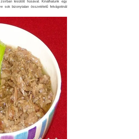
sírban lesütött húsával. Kínálhatunk egy
e sok bizonytalan összetételű felvágottnál