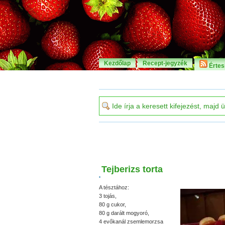
Kezdőlap
Recept-jegyzék
Értesí
Tejberizs torta
•
A tésztához:
3 tojás,
80 g cukor,
80 g darált mogyoró,
4 evőkanál zsemlemorzsa