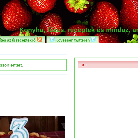
Konyha, főzés, receptek és mindaz, 
tés az új receptekről
Kövessen twitteren
- x -