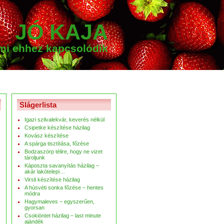
JÓ KAJA
ami ehhez kapcsolódik
Slágerlista
Igazi szilvalekvár, keverés nélkül
Csipetke készítése házilag
Kovász készítése
A spárga tisztítása, főzése
Bodzaszörp télire, hogy ne vizet
tároljunk
Káposzta savanyítás házilag –
akár lakótelepi…
Virsli készítése házilag
A húsvéti sonka főzése – hentes
módra
Hagymaleves – egyszerűen,
gyorsan
Csokiöntet házilag – last minute
ajándék