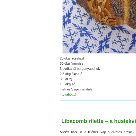
20 dkg rétesliszt
30 dkg finomliszt
3 evőkanál burgonyapehely
2,5 dkg élesztő
3,5 dl tej
1,5 dkg só
mák és/vagy mandula
(tovább…)
Libacomb rilette – a húslekv
•
Mielőtt bárki is a fejéhez kap a divatos ételné