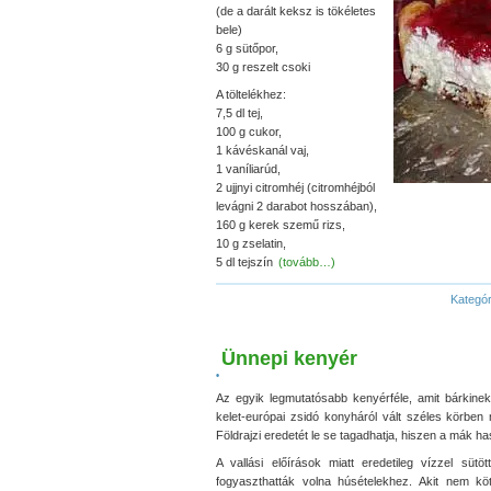
(de a darált keksz is tökéletes
bele)
6 g sütőpor,
30 g reszelt csoki
A töltelékhez:
7,5 dl tej,
100 g cukor,
1 kávéskanál vaj,
1 vaníliarúd,
2 ujjnyi citromhéj (citromhéjból
levágni 2 darabot hosszában),
160 g kerek szemű rizs,
10 g zselatin,
5 dl tejszín
(tovább…)
Kategór
Ünnepi kenyér
•
Az egyik legmutatósabb kenyérféle, amit bárkine
kelet-európai zsidó konyháról vált széles körben
Földrajzi eredetét le se tagadhatja, hiszen a mák ha
A vallási előírások miatt eredetileg vízzel sütö
fogyaszthatták volna húsételekhez. Akit nem kö