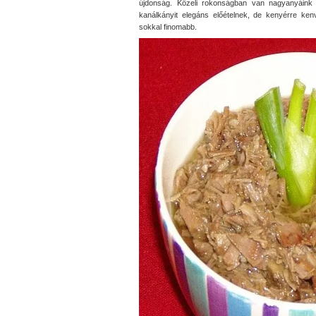
újdonság. Közeli rokonságban van nagyanyáink z
kanálkányit elegáns előételnek, de kenyérre kenv
sokkal finomabb.