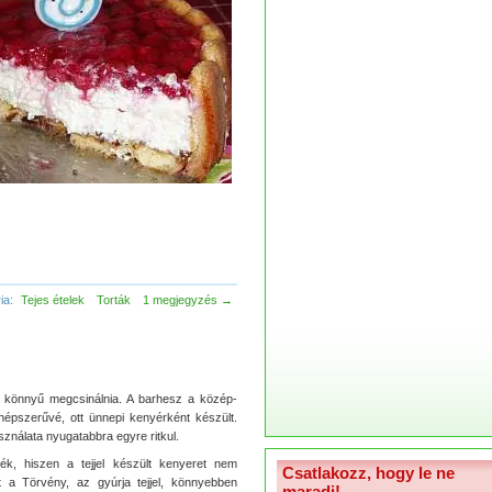
ia:
Tejes ételek
Torták
1 megjegyzés →
k könnyű megcsinálnia. A barhesz a közép-
 népszerűvé, ott ünnepi kenyérként készült.
sználata nyugatabbra egyre ritkul.
tték, hiszen a tejjel készült kenyeret nem
Csatlakozz, hogy le ne
t a Törvény, az gyúrja tejjel, könnyebben
maradj!