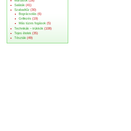
Mártások
(16)
Saláták
(41)
Szabadtűz
(30)
Bográcsolás
(6)
Grillezés
(19)
Más tüzes fogások
(5)
Technikák – trükkök
(108)
Tejes ételek
(35)
Tészták
(49)