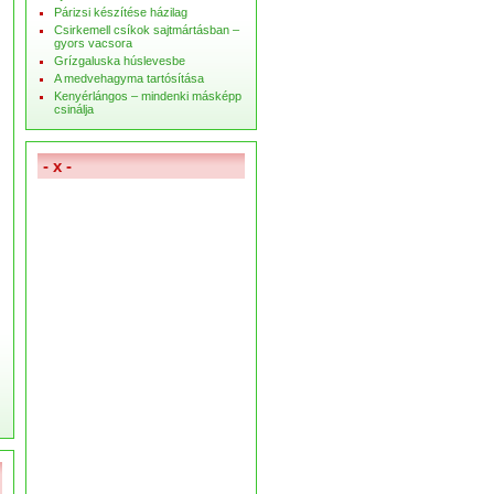
Párizsi készítése házilag
Csirkemell csíkok sajtmártásban –
gyors vacsora
Grízgaluska húslevesbe
A medvehagyma tartósítása
Kenyérlángos – mindenki másképp
csinálja
- x -