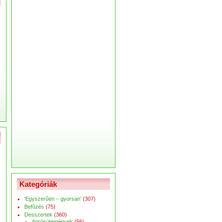
Kategóriák
'Egyszerűen – gyorsan'
(307)
Befőzés
(75)
Desszertek
(360)
Aprósütemények
(56)