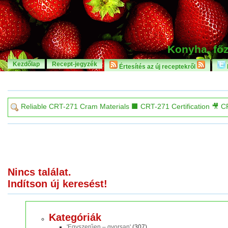
Konyha, főz
Kezdőlap
Recept-jegyzék
Értesítés az új receptekről
Nincs találat.
Indítson új keresést!
Kategóriák
'Egyszerűen – gyorsan'
(307)