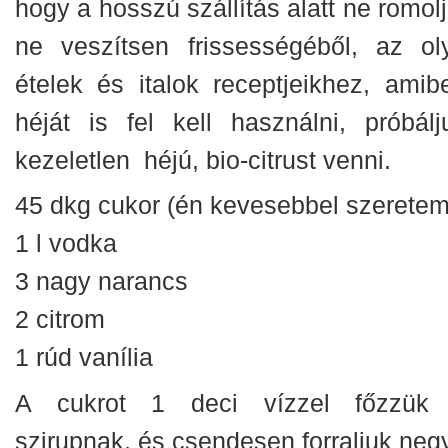
hogy a hosszú szállítás alatt ne romol
ne veszítsen frissességéből, az ol
ételek és italok receptjeikhez, amib
héját is fel kell használni, próbálj
kezeletlen héjú, bio-citrust venni.
45 dkg cukor (én kevesebbel szeretem
1 l vodka
3 nagy narancs
2 citrom
1 rúd vanília
A cukrot 1 deci vízzel főzzük 
szirupnak, és csendesen forraljuk neg