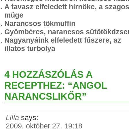
A tavasz elfeledett hírnöke, a szago
müge
Narancsos tökmuffin
Gyömbéres, narancsos sütőtökdzs
Nagyanyáink elfeledett fűszere, az
illatos turbolya
4 HOZZÁSZÓLÁS A
RECEPTHEZ: “ANGOL
NARANCSLIKŐR”
Lilla
says:
2009. október 27. 19:18