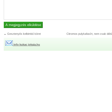
←
Gesztenyés kelbimbó köret
Citromos pulykafasírt, nem csak diét
info kukac jokaja.hu