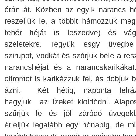
órán át. Közben az egyik narancs hé
reszeljük le, a többit hámozzuk meg
fehér héját is leszedve) és vág
szeletekre. Tegyük esgy üvegb
szirupot, vodkát és szórjuk bele a res
narancshéjat és a narancskarikákat
citromot is karikázzuk fel, és dobjuk 
ázni. Két hétig, naponta felrá
hagyjuk az ízeket kioldódni. Alapo
szűrjük le és jól záródó üvegek
érleljük legalább egy hónapig, de mi