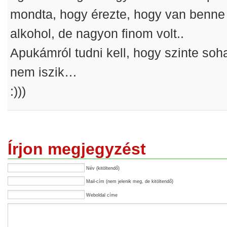
mondta, hogy érezte, hogy van benne
alkohol, de nagyon finom volt..
Apukámról tudni kell, hogy szinte soh
nem iszik…
:)))
Írjon megjegyzést
Név (kitöltendő)
Mail-cím (nem jelenik meg, de kitöltendő)
Weboldal címe