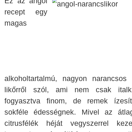
Ez az angol
recept egy
magas
alkoholtartalmú, nagyon narancsos 
likőrről szól, ami nem csak italk
fogyasztva finom, de remek ízesít
sokféle édességnek. Mivel az átla
citrusfélék héját vegyszerrel kezel