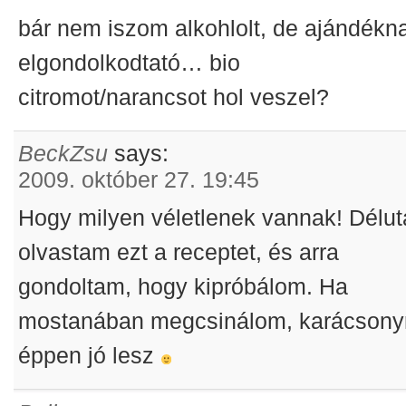
bár nem iszom alkohlolt, de ajándékn
elgondolkodtató… bio
citromot/narancsot hol veszel?
BeckZsu
says:
2009. október 27. 19:45
Hogy milyen véletlenek vannak! Délu
olvastam ezt a receptet, és arra
gondoltam, hogy kipróbálom. Ha
mostanában megcsinálom, karácsony
éppen jó lesz