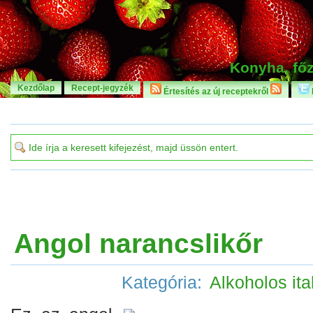
Konyha, főz
Kezdőlap
Recept-jegyzék
Értesítés az új receptekről
Angol narancslikőr
Kategória:
Alkoholos ita