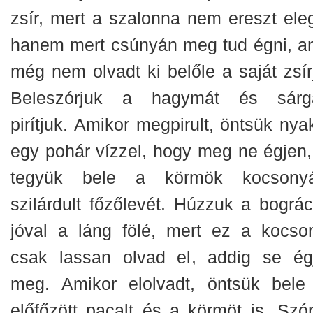
zsír, mert a szalonna nem ereszt eleg
hanem mert csúnyán meg tud égni, a
még nem olvadt ki belőle a saját zsírj
Beleszórjuk a hagymát és sárg
pirítjuk. Amikor megpirult, öntsük nya
egy pohár vízzel, hogy meg ne égjen,
tegyük bele a körmök kocsony
szilárdult főzőlevét. Húzzuk a bográc
jóval a láng fölé, mert ez a kocso
csak lassan olvad el, addig se ég
meg. Amikor elolvadt, öntsük bele
előfőzött pacalt és a körmöt is. Szór