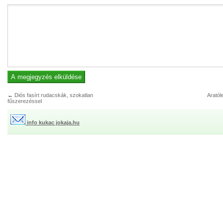
←
Diós fasírt rudacskák, szokatlan
Aratól
fűszerezéssel
info kukac jokaja.hu