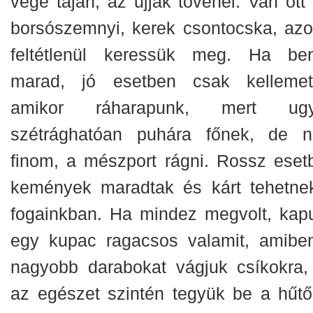
vége táján, az ujjak tövénél. Van ott 
borsószemnyi, kerek csontocska, azo
feltétlenül keressük meg. Ha be
marad, jó esetben csak kellemet
amikor ráharapunk, mert ug
szétrághatóan puhára főnek, de 
finom, a mészport rágni. Rossz eset
kemények maradtak és kárt tehetne
fogainkban. Ha mindez megvolt, kap
egy kupac ragacsos valamit, amibe
nagyobb darabokat vágjuk csíkokra,
az egészet szintén tegyük be a hűtő