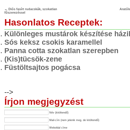
←
Diós fasírt rudacskák, szokatlan
Aratól
fűszerezéssel
Hasonlatos Receptek:
Különleges mustárok készítése házi
Sós keksz csokis karamellel
Panna cotta szokatlan szerepben
(Kis)tücsök-zene
Füstöltsajtos pogácsa
-->
Írjon megjegyzést
Név (kitöltendő)
Mail-cím (nem jelenik meg, de kitöltendő)
Weboldal címe