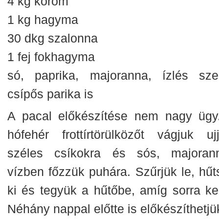
4 kg köröm
1 kg hagyma
30 dkg szalonna
1 fej fokhagyma
só, paprika, majoranna, ízlés szer
csípős parika is
A pacal előkészítése nem nagy ügy
hófehér frottírtörülközőt vágjuk ujj
széles csíkokra és sós, majoran
vízben főzzük puhára. Szűrjük le, hűt
ki és tegyük a hűtőbe, amíg sorra ker
Néhány nappal előtte is előkészíthetjü