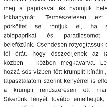
meg a paprikával és nyomjuk bel
fokhagymát. Természetesen ez
pörköltet se rontjuk el, ha 
zöldpaprikát és paradicsomot
belefőzünk. Csendesen rotyogtassuk 
fél órát, hogy összeérjenek az íz
közben – közben megkavarva. Le
hozzá sós vízben főtt krumplit kínálni
tapasztalatom szerint kenyérrel is elf
a krumpli rendszeresen ott mar
Sikerünk fényét tovább emelhetjük,