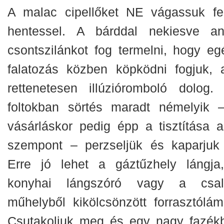
A malac cipellőket NE vágassuk fe
hentessel. A bárddal nekiesve an
csontszilánkot fog termelni, hogy eg
falatozás közben köpködni fogjuk, 
rettenetesen illúzióromboló dolog.
foltokban sörtés maradt némelyik 
vásárláskor pedig épp a tisztítása a
szempont – perzseljük és kaparjuk 
Erre jó lehet a gáztűzhely lángja
konyhai lángszóró vagy a csal
műhelyből kikölcsönzött forrasztólám
Csutakoljuk meg és egy nagy fazék