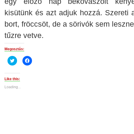
egy előző nap bekovászolt kenye
kisütünk és azt adjuk hozzá. Szereti a
bort, fröccsöt, de a sörivók sem leszn
tűzre vetve.
Megosztás:
Click
Click
to
to
share
share
on
on
Twitter
Facebook
(Opens
(Opens
Like this:
in
in
new
new
Loading...
window)
window)