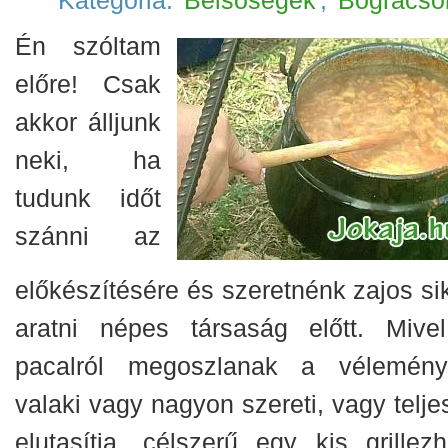
Kategória:
Belsőségek
,
Bográcso
Én szóltam
előre! Csak
akkor álljunk
neki, ha
tudunk időt
szánni az
előkészítésére és szeretnénk zajos sik
aratni népes társaság előtt. Mive
pacalról megoszlanak a vélemény
valaki vagy nagyon szereti, vagy telje
elutasítja, célszerű egy kis grillezh