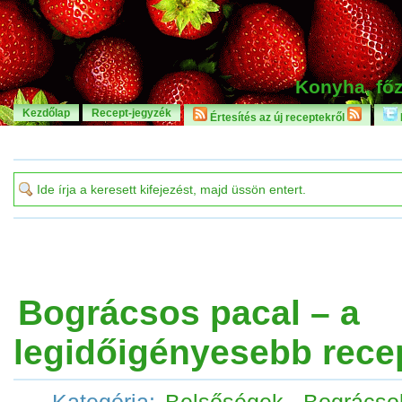
Konyha, főz
Kezdőlap
Recept-jegyzék
Értesítés az új receptekről
Bográcsos pacal – a
legidőigényesebb rece