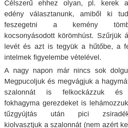
Célszerű ehhez olyan, pl. kerek al
edény választanunk, amiből ki tud
feszegetni a kemény tömb
kocsonyásodott körömhúst. Szűrjük á
levét és azt is tegyük a hűtőbe, a fe
intelmek figyelembe vételével.
A nagy napon már nincs sok dolgu
Megpucoljuk és megvágjuk a hagymát
szalonnát is felkockázzuk é
fokhagyma gerezdeket is lehámozzuk
tűzgyújtás után pici zsiradé
kiolvasztjuk a szalonnát (nem azért ke