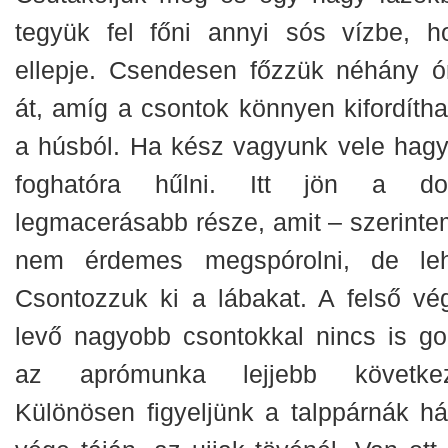
tegyük fel főni annyi sós vízbe, h
ellepje. Csendesen főzzük néhány ó
át, amíg a csontok könnyen kifordítha
a húsból. Ha kész vagyunk vele hagy
foghatóra hűlni. Itt jön a do
legmacerásabb része, amit – szerinte
nem érdemes megspórolni, de leh
Csontozzuk ki a lábakat. A felső vé
levő nagyobb csontokkal nincs is go
az aprómunka lejjebb következ
Különösen figyeljünk a talppárnák há