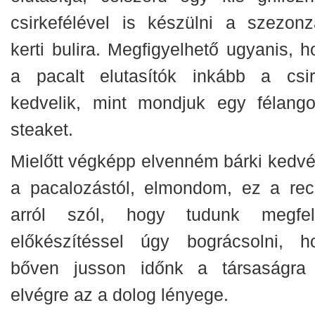
csirkefélével is készülni a szezonz
kerti bulira. Megfigyelhető ugyanis, h
a pacalt elutasítók inkább a csir
kedvelik, mint mondjuk egy félango
steaket.
Mielőtt végképp elvenném bárki kedvét
a pacalozástól, elmondom, ez a rec
arról szól, hogy tudunk megfel
előkészítéssel úgy bográcsolni, h
bőven jusson időnk a társaságra 
elvégre az a dolog lényege.