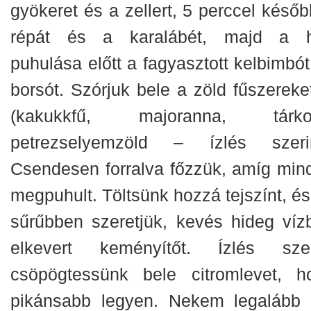
gyökeret és a zellert, 5 perccel későb
répát és a karalábét, majd a 
puhulása előtt a fagyasztott kelbimbót
borsót. Szórjuk bele a zöld fűszereket
(kakukkfű, majoranna, tárko
petrezselyemzöld – ízlés szerin
Csendesen forralva főzzük, amíg min
megpuhult. Töltsünk hozzá tejszínt, és
sűrűbben szeretjük, kevés hideg víz
elkevert keményítőt. Ízlés szer
csöpögtessünk bele citromlevet, h
pikánsabb legyen. Nekem legalább 