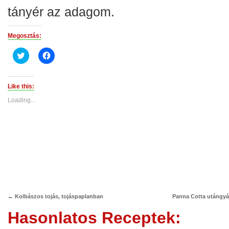
tányér az adagom.
Megosztás:
Click
Click
to
to
share
share
on
on
Twitter
Facebook
(Opens
(Opens
Like this:
in
in
new
new
Loading...
window)
window)
←
Kolbászos tojás, tojáspaplanban
Panna Cotta utángyá
Hasonlatos Receptek: