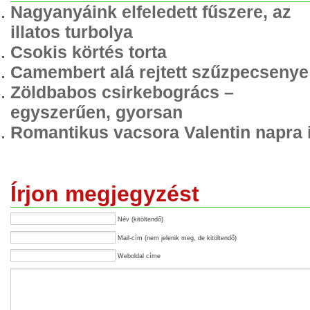
Nagyanyáink elfeledett fűszere, az
illatos turbolya
Csokis körtés torta
Camembert alá rejtett szűzpecsenye
Zöldbabos csirkebogrács –
egyszerűen, gyorsan
Romantikus vacsora Valentin napra 
Írjon megjegyzést
Név (kitöltendő)
Mail-cím (nem jelenik meg, de kitöltendő)
Weboldal címe