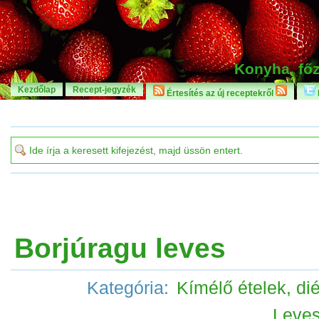
Konyha, főz
Kezdőlap
Recept-jegyzék
Értesítés az új receptekről
Borjúragu leves
Kategória:
Kímélő ételek, di
Leve