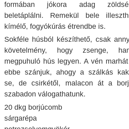
formában jókora adag zöldsé
beletáplálni. Remekül bele illeszth
kímélő, fogyókúrás étrendbe is.
Sokféle húsból készíthető, csak anny
követelmény, hogy zsenge, ha
megpuhuló hús legyen. A vén marhát
ebbe szánjuk, ahogy a szálkás kak
se, de csirkétől, malacon át a borj
szabadon válogathatunk.
20 dkg borjúcomb
sárgarépa
petrezselyemgyökér