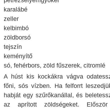
karalábé
zeller
kelbimbó
zöldborsó
tejszín
keményítő
só, fehérbors, zöld fűszerek, citromlé
A húst kis kockákra vágva odatess
főni, sós vízben. Ha felforrt leszedjü
habját egy szűrőkanállal, és beletess
az aprított zöldségeket. Előszö