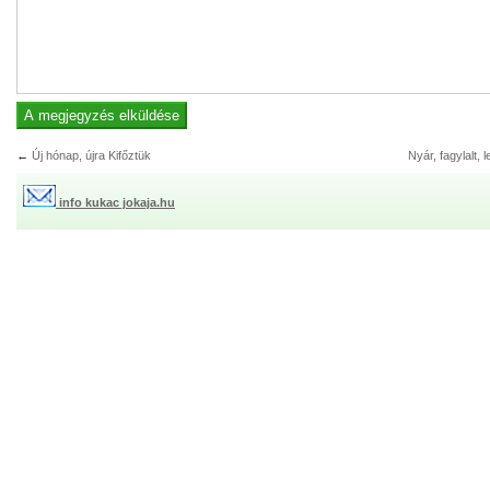
←
Új hónap, újra Kifőztük
Nyár, fagylalt, 
info kukac jokaja.hu