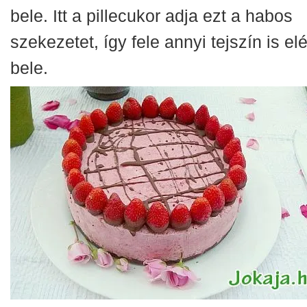
bele. Itt a pillecukor adja ezt a habos
szekezetet, így fele annyi tejszín is el
bele.