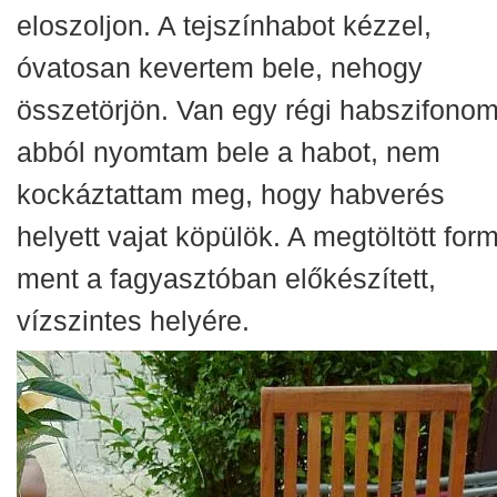
eloszoljon. A tejszínhabot kézzel,
óvatosan kevertem bele, nehogy
összetörjön. Van egy régi habszifonom
abból nyomtam bele a habot, nem
kockáztattam meg, hogy habverés
helyett vajat köpülök. A megtöltött for
ment a fagyasztóban előkészített,
vízszintes helyére.