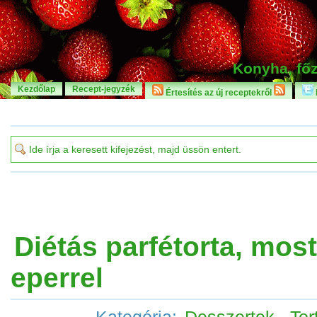
Konyha, főz
Kezdőlap
Recept-jegyzék
Értesítés az új receptekről
Diétás parfétorta, most
eperrel