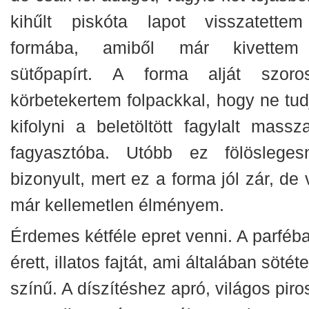
kihűlt piskóta lapot visszatette
formába, amiből már kivette
sütőpapírt. A forma alját szoro
körbetekertem folpackkal, hogy ne tud
kifolyni a beletöltött fagylalt massz
fagyasztóba. Utóbb ez fölösleges
bizonyult, mert ez a forma jól zár, de 
már kellemetlen élményem.
Érdemes kétféle epret venni. A parféba
érett, illatos fajtát, ami általában sötét
színű. A díszítéshez apró, világos piro