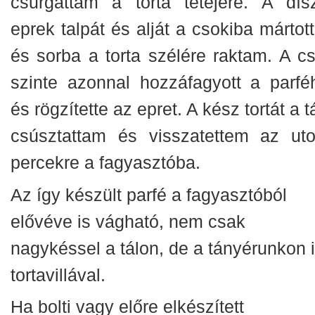
csurgattam a torta tetejére. A dísz
eprek talpát és alját a csokiba mártot
és sorba a torta szélére raktam. A cs
szinte azonnal hozzáfagyott a parfé
és rögzítette az epret. A kész tortát a t
csúsztattam és visszatettem az uto
percekre a fagyasztóba.
Az így készült parfé a fagyasztóból
elővéve is vágható, nem csak
nagykéssel a tálon, de a tányérunkon i
tortavillával.
Ha bolti vagy előre elkészített