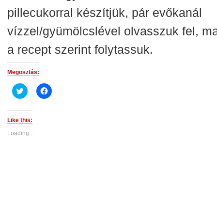
pillecukorral készítjük, pár evőkanál
vízzel/gyümölcslével olvasszuk fel, m
a recept szerint folytassuk.
Megosztás:
Click
Click
to
to
share
share
on
on
Twitter
Facebook
(Opens
(Opens
Like this:
in
in
new
new
Loading...
window)
window)