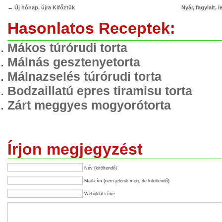
←
Új hónap, újra Kifőztük
Nyár, fagylalt, 
Hasonlatos Receptek:
Mákos túrórudi torta
Málnás gesztenyetorta
Málnazselés túrórudi torta
Bodzaillatú epres tiramisu torta
Zárt meggyes mogyorótorta
Írjon megjegyzést
Név (kitöltendő)
Mail-cím (nem jelenik meg, de kitöltendő)
Weboldal címe