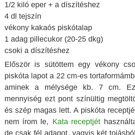
1/2 kiló eper + a díszítéshez
4 dl tejszín
vékony kakaós piskótalap
1 adag pillecukor (20-25 dkg)
csoki a díszítéshez
Először is sütöttem egy vékony cso
piskóta lapot a 22 cm-es tortaformámb
aminek a mélysége kb. 7 cm. E
mennyiség ezt pont színültig megtöltö
és szép magas lett. A piskóta receptjét
nem írom le,
Kata receptjét
használt
de csak fél adagot, vagyis két tojásbó