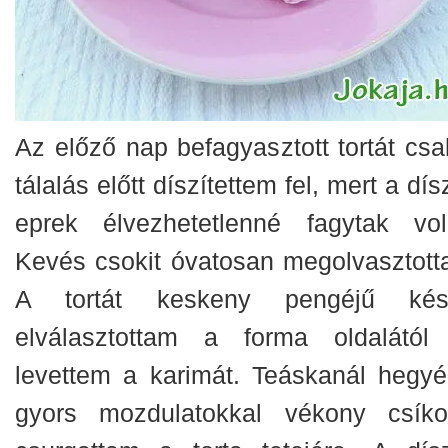
Az előző nap befagyasztott tortát csa
tálalás előtt díszítettem fel, mert a dís
eprek élvezhetetlenné fagytak vol
Kevés csokit óvatosan megolvasztott
A tortát keskeny pengéjű kés
elválasztottam a forma oldalától
levettem a karimát. Teáskanál hegyér
gyors mozdulatokkal vékony csíko