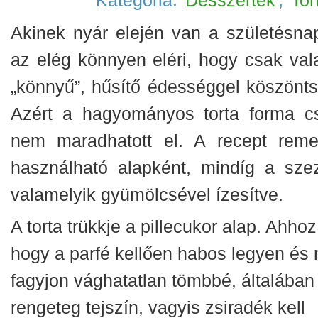
Kategória:
Desszertek
,
Tor
Akinek nyár elején van a születésnap
az elég könnyen eléri, hogy csak val
„könnyű”, hűsítő édességgel köszönts
Azért a hagyományos torta forma c
nem maradhatott el. A recept reme
használható alapként, mindíg a sze
valamelyik gyümölcsével ízesítve.
A torta trükkje a pillecukor alap. Ahhoz
hogy a parfé kellően habos legyen és 
fagyjon vághatatlan tömbbé, általában
rengeteg tejszín, vagyis zsiradék kell