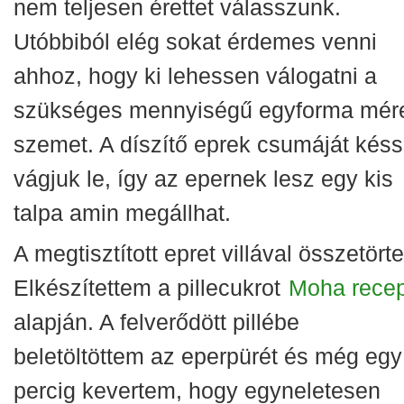
nem teljesen érettet válasszunk.
Utóbbiból elég sokat érdemes venni
ahhoz, hogy ki lehessen válogatni a
szükséges mennyiségű egyforma mér
szemet. A díszítő eprek csumáját késs
vágjuk le, így az epernek lesz egy kis
talpa amin megállhat.
A megtisztított epret villával összetört
Elkészítettem a pillecukrot
Moha recep
alapján. A felverődött pillébe
beletöltöttem az eperpürét és még egy
percig kevertem, hogy egyneletesen