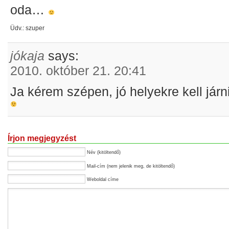
oda…
Üdv.: szuper
jókaja
says:
2010. október 21. 20:41
Ja kérem szépen, jó helyekre kell járni
Írjon megjegyzést
Név (kitöltendő)
Mail-cím (nem jelenik meg, de kitöltendő)
Weboldal címe