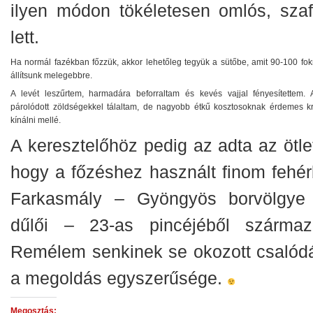
ilyen módon tökéletesen omlós, szaf
lett.
Ha normál fazékban főzzük, akkor lehetőleg tegyük a sütőbe, amit 90-100 fok
állítsunk melegebbre.
A levét leszűrtem, harmadára beforraltam és kevés vajjal fényesítettem. 
párolódott zöldségekkel tálaltam, de nagyobb étkű kosztosoknak érdemes kr
kínálni mellé.
A keresztelőhöz pedig az adta az ötlet
hogy a főzéshez használt finom fehér
Farkasmály – Gyöngyös borvölgye
dűlői – 23-as pincéjéből származo
Remélem senkinek se okozott csalódá
a megoldás egyszerűsége.
Megosztás: