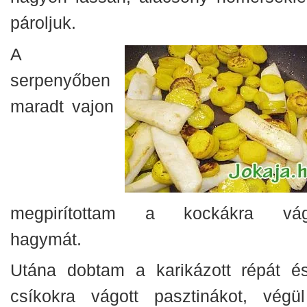
pároljuk.
A
serpenyőben
maradt vajon
megpirítottam a kockákra vág
hagymát.
Utána dobtam a karikázott répát é
csíkokra vágott pasztinákot, végü