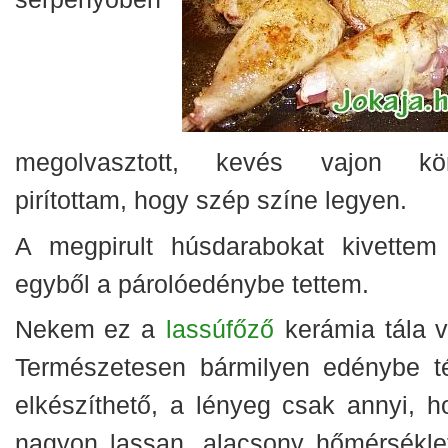
megolvasztott, kevés vajon kö
pirítottam, hogy szép színe legyen.
A megpirult húsdarabokat kivettem
egyből a párolóedénybe tettem.
Nekem ez a
lassúfőző
kerámia tála vo
Természetesen bármilyen edénybe t
elkészíthető, a lényeg csak annyi, h
nagyon lassan, alacsony hőmérsékle