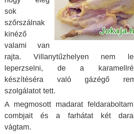
sok
szőrszálnak
kinéző
valami van
rajta. Villanytűzhelyen nem le
leperzselni, de a karamellré
készítéséra való gázégő re
szolgálatot tett.
A megmosott madarat feldaraboltam
combjait és a farhátat két dara
vágtam.