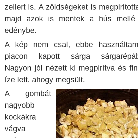
zellert is. A zöldségeket is megpirítot
majd azok is mentek a hús mellé
edénybe.
A kép nem csal, ebbe használta
piacon kapott sárga sárgarépáb
Nagyon jól nézett ki megpirítva és fi
íze lett, ahogy megsült.
A gombát
nagyobb
kockákra
vágva