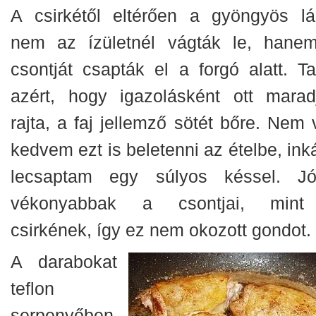
A csirkétől eltérően a gyöngyös lá
nem az ízületnél vágták le, hane
csontját csapták el a forgó alatt. Ta
azért, hogy igazolásként ott marad
rajta, a faj jellemző sötét bőre. Nem 
kedvem ezt is beletenni az ételbe, ink
lecsaptam egy súlyos késsel. Jó
vékonyabbak a csontjai, min
csirkének, így ez nem okozott gondot.
A darabokat
teflon
serpenyőben