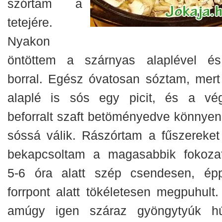
szórtam a
tetejére.
Nyakon
öntöttem a szárnyas alaplével é
borral. Egész óvatosan sóztam, mert
alaplé is sós egy picit, és a vé
beforralt szaft betöményedve könnyen 
sóssá válik. Rászórtam a fűszereket
bekapcsoltam a magasabbik fokozat
5-6 óra alatt szép csendesen, ép
forrpont alatt tökéletesen megpuhult.
amúgy igen száraz gyöngytyúk h