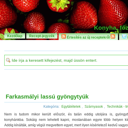
Konyha, főz
Kezdőlap
Recept-jegyzék
Értesítés az új receptekről
Farkasmályi lassú gyöngytyúk
Kategória:
Egytálételek
,
Szárnyasok
,
Technikák - t
Nem is tudom mikor került először, és talán eddig utoljára is, gyöngy
konyhánkba. Sokáig nem lehetett kapni, mostanában egyre több helyen kín
Addig kínálták, amíg végül megvettem egyet, mert ilyen kísérletező kedvű vagyo