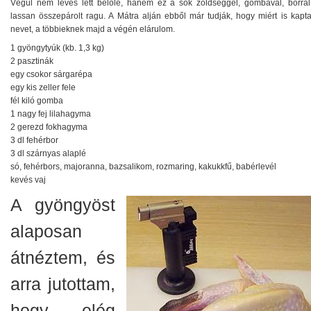
Végül nem leves lett belőle, hanem ez a sok zöldséggel, gombával, borral
lassan összepárolt ragu. A Mátra alján ebből már tudják, hogy miért is kapta
nevet, a többieknek majd a végén elárulom.
1 gyöngytyúk (kb. 1,3 kg)
2 pasztinák
egy csokor sárgarépa
egy kis zeller fele
fél kiló gomba
1 nagy fej lilahagyma
2 gerezd fokhagyma
3 dl fehérbor
3 dl szárnyas alaplé
só, fehérbors, majoranna, bazsalikom, rozmaring, kakukkfű, babérlevél
kevés vaj
A gyöngyöst
alaposan
átnéztem, és
arra jutottam,
hogy elég