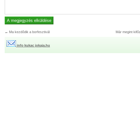
←
Ma kezdődik a borfesztivál
Már megint kifő
info kukac jokaja.hu