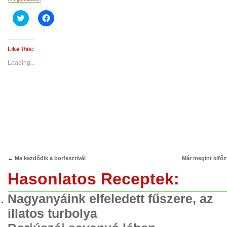
Click
Click
to
to
share
share
on
on
Twitter
Facebook
(Opens
(Opens
Like this:
in
in
new
new
Loading...
window)
window)
←
Ma kezdődik a borfesztivál
Már megint kifőz
Hasonlatos Receptek:
Nagyanyáink elfeledett fűszere, az
illatos turbolya