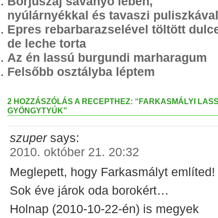
Borjúszáj savanyó lében,
nyúlárnyékkal és tavaszi puliszkáva
Epres rebarbarazselével töltött dulc
de leche torta
Az én lassú burgundi marharagum
Felsőbb osztályba léptem
2 HOZZÁSZÓLÁS A RECEPTHEZ: “FARKASMÁLYI LAS
GYÖNGYTYÚK”
szuper
says:
2010. október 21. 20:32
Meglepett, hogy Farkasmályt említed!
Sok éve járok oda borokért…
Holnap (2010-10-22-én) is megyek