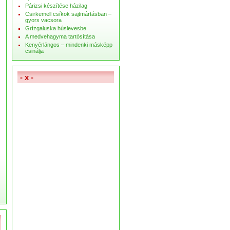
Párizsi készítése házilag
Csirkemell csíkok sajtmártásban –
gyors vacsora
Grízgaluska húslevesbe
A medvehagyma tartósítása
Kenyérlángos – mindenki másképp
csinálja
- x -