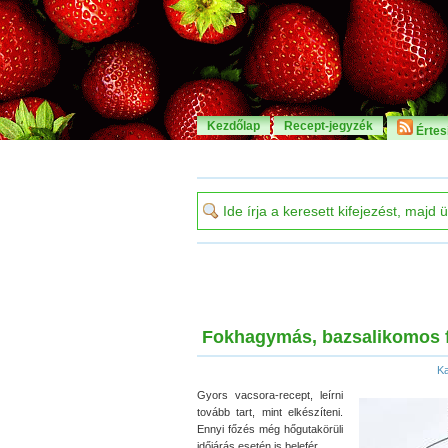
Kezdőlap
Recept-jegyzék
Értesí
Fokhagymás, bazsalikomos f
Ka
Gyors vacsora-recept, leírni
tovább tart, mint elkészíteni.
Ennyi főzés még hőgutakörüli
időjárás esetén is belefér.