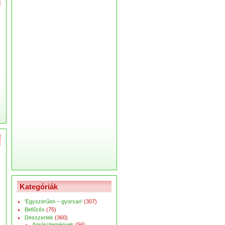
Kategóriák
'Egyszerűen – gyorsan'
(307)
Befőzés
(75)
Desszertek
(360)
Aprósütemények
(56)