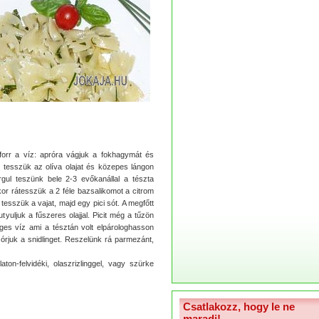
elforr a víz: apróra vágjuk a fokhagymát és
e tesszük az olíva olajat és közepes lángon
rgul teszünk bele 2-3 evőkanállal a tészta
kkor rátesszük a 2 féle bazsalikomot a citrom
tesszük a vajat, majd egy pici sót. A megfőtt
tyuljuk a fűszeres olajjal. Picit még a tűzön
ges víz ami a tésztán volt elpárologhasson
zórjuk a snidlinget. Reszelünk rá parmezánt,
aton-felvidéki, olaszrizlinggel, vagy szürke
Csatlakozz, hogy le ne
maradj!