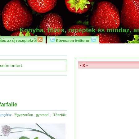
Konyha, főzés, receptek és mindaz, 
tés az új receptekről
Kövessen twitteren
- x -
arfalle
tegória:
'Egyszerűen - gyorsan'
,
Tészták