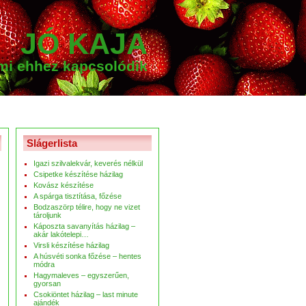
JÓ KAJA
ami ehhez kapcsolódik
Slágerlista
Igazi szilvalekvár, keverés nélkül
Csipetke készítése házilag
Kovász készítése
A spárga tisztítása, főzése
Bodzaszörp télire, hogy ne vizet
tároljunk
Káposzta savanyítás házilag –
akár lakótelepi…
Virsli készítése házilag
A húsvéti sonka főzése – hentes
módra
Hagymaleves – egyszerűen,
gyorsan
Csokiöntet házilag – last minute
ajándék