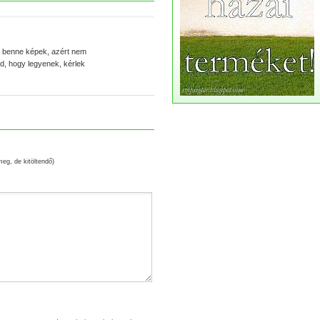
k benne képek, azért nem
d, hogy legyenek, kérlek
meg, de kitöltendő)