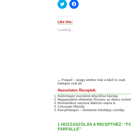
Click
Click
to
to
share
share
on
on
Twitter
Facebook
(Opens
(Opens
Like this:
in
in
new
new
Loading...
window)
window)
←
Frappé – avagy amikor már a kávé is csak
hidegen esik jól
Hasonlatos Receptek:
Különleges mustárok készítése házilag
Nagyanyáink elfeledett fűszere, az illatos turbo
Romantikus vacsora Valentin napra is
Criossant féleség
Kenyérlángos – mindenki másképp csinálja
1 HOZZÁSZÓLÁS A RECEPTHEZ: “
FARFALLE”