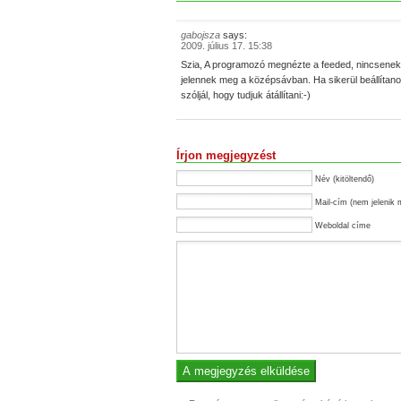
gabojsza
says:
2009. július 17. 15:38
Szia, A programozó megnézte a feeded, nincsene
jelennek meg a középsávban. Ha sikerül beállítano
szóljál, hogy tudjuk átállítani:-)
Írjon megjegyzést
Név (kitöltendő)
Mail-cím (nem jelenik 
Weboldal címe