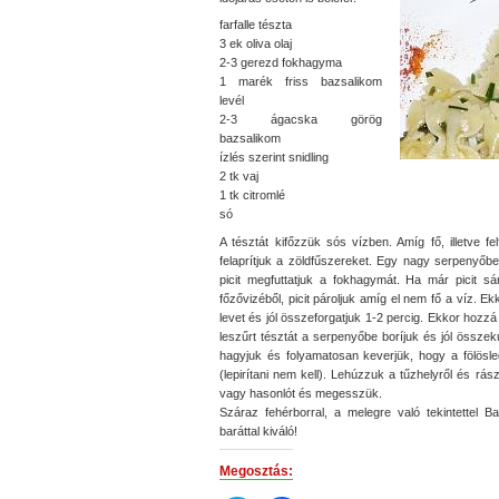
farfalle tészta
3 ek oliva olaj
2-3 gerezd fokhagyma
1 marék friss bazsalikom
levél
2-3 ágacska görög
bazsalikom
ízlés szerint snidling
2 tk vaj
1 tk citromlé
só
A tésztát kifőzzük sós vízben. Amíg fő, illetve f
felaprítjuk a zöldfűszereket. Egy nagy serpenyőb
picit megfuttatjuk a fokhagymát.
Ha már picit sá
főzővizéből, picit pároljuk amíg el nem fő a víz. E
levet és jól összeforgatjuk 1-2 percig. Ekkor hozzá 
leszűrt tésztát a serpenyőbe boríjuk és jól összeku
hagyjuk és folyamatosan keverjük, hogy a fölösle
(lepirítani nem kell). Lehúzzuk a tűzhelyről és rás
vagy hasonlót és megesszük.
Száraz fehérborral, a melegre való tekintettel Bal
baráttal kiváló!
Megosztás: