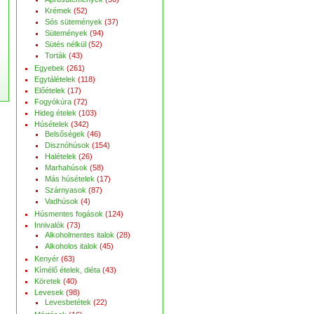
Krémek
(52)
Sós sütemények
(37)
Sütemények
(94)
Sütés nélkül
(52)
Torták
(43)
Egyebek
(261)
Egytálételek
(118)
Előételek
(17)
Fogyókúra
(72)
Hideg ételek
(103)
Húsételek
(342)
Belsőségek
(46)
Disznóhúsok
(154)
Halételek
(26)
Marhahúsok
(58)
Más húsételek
(17)
Szárnyasok
(87)
Vadhúsok
(4)
Húsmentes fogások
(124)
Innivalók
(73)
Alkoholmentes italok
(28)
Alkoholos italok
(45)
Kenyér
(63)
Kímélő ételek, diéta
(43)
Köretek
(40)
Levesek
(98)
Levesbetétek
(22)