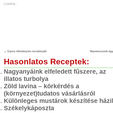
in
in
new
new
Loading...
window)
window)
←
Gyors réteslisztes rozskenyér
Nyomozzunk egy
Hasonlatos Receptek:
Nagyanyáink elfeledett fűszere, az
illatos turbolya
Zöld lavina – körkérdés a
(környezet)tudatos vásárlásról
Különleges mustárok készítése házi
Székelykáposzta