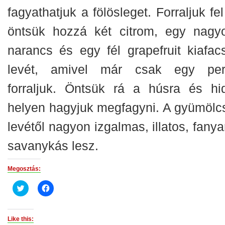
fagyathatjuk a fölösleget. Forraljuk fe
öntsük hozzá két citrom, egy nagy
narancs és egy fél grapefruit kiafacs
levét, amivel már csak egy per
forraljuk. Öntsük rá a húsra és hi
helyen hagyjuk megfagyni. A gyümölc
levétől nagyon izgalmas, illatos, fany
savanykás lesz.
Megosztás:
Click
Click
to
to
share
share
on
on
Twitter
Facebook
(Opens
(Opens
Like this: