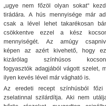
„ugye nem főzöl olyan sokat” kezd
tirádára. A hús mennyisége már ado
csak a lével lehet takarékosan bán
csökkentve ezzel a kész kocso
mennyiségét. Az amúgy csapniv
képen az azért kivehető, hogy e
kizárólag színhúsos kocson
fogyasztók adagjából vágott szelet, m
ilyen kevés lével már vágható is.
Az eredeti recept színhúsból főzi
zselatinnal szilárdítja. Aki nem utálj