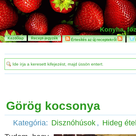
Konyha, főz
Kezdőlap
Recept-jegyzék
Értesítés az új receptekről
Görög kocsonya
Kategória:
Disznóhúsok
,
Hideg éte