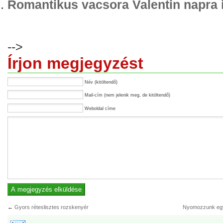
Romantikus vacsora Valentin napra 
-->
Írjon megjegyzést
Név (kitöltendő)
Mail-cím (nem jelenik meg, de kitöltendő)
Weboldal címe
←
Gyors réteslisztes rozskenyér
Nyomozzunk egy