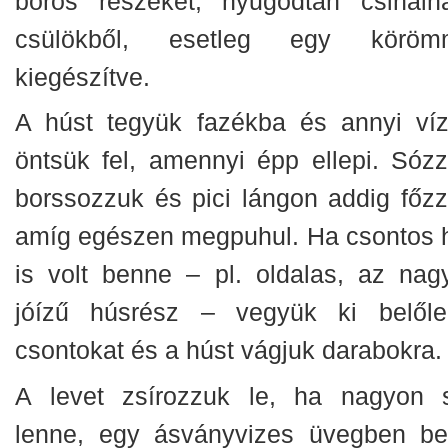
bőrös részeket, nyugodtan csinálha
csülökből, esetleg egy köröm
kiegészítve.
A húst tegyük fazékba és annyi víz
öntsük fel, amennyi épp ellepi. Sózz
borssozzuk és pici lángon addig főzz
amíg egészen megpuhul. Ha csontos 
is volt benne – pl. oldalas, az nag
jóízű húsrész – vegyük ki belől
csontokat és a húst vágjuk darabokra.
A levet zsírozzuk le, ha nagyon 
lenne, egy ásványvizes üvegben be