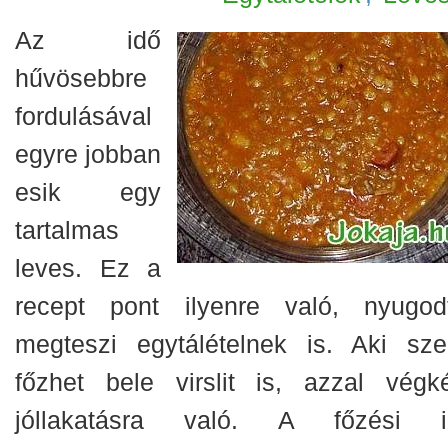
Az idő
hűvösebbre
fordulásával
egyre jobban
esik egy
tartalmas
leves. Ez a
recept pont ilyenre való, nyugod
megteszi egytálételnek is. Aki szer
főzhet bele virslit is, azzal végk
jóllakatásra való. A főzési i