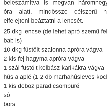
beleszámítva is megvan háromneg
óra alatt, mindössze célszerű 
elfelejteni beáztatni a lencsét.
25 dkg lencse (de lehet apró szemű fe
bab is)
10 dkg füstölt szalonna apróra vágva
2 kis fej hagyma apróra vágva
1 szál füstölt kolbász karikákra vágva
hús alaplé (1-2 db marhahúsleves-koc
1 kis doboz paradicsompüré
só
bors