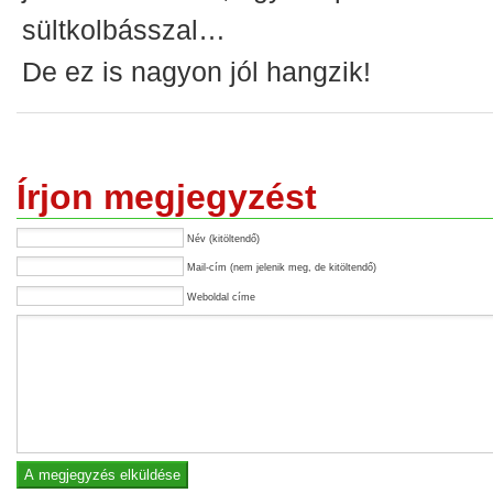
sültkolbásszal…
De ez is nagyon jól hangzik!
Írjon megjegyzést
Név (kitöltendő)
Mail-cím (nem jelenik meg, de kitöltendő)
Weboldal címe