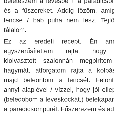
beleteszem a levesbe + a paradicso
és a fűszereket. Addig főzöm, amí
lencse / bab puha nem lesz. Tejföl
tálalom.
Ez az eredeti recept. Én ann
egyszerűsítettem rajta, hog
kiolvasztott szalonnán megpiríto
hagymát, átforgatom rajta a kolbás
majd beleöntöm a lencsét. Felön
annyi alaplével / vízzel, hogy jól elle
(beledobom a leveskockát,) belekapa
a paradicsompürét. Fűszerezem és ad