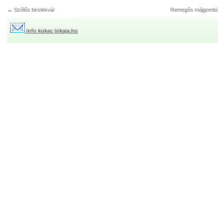
←
Szőlős birslekvár
Remegős májgomb
info kukac jokaja.hu