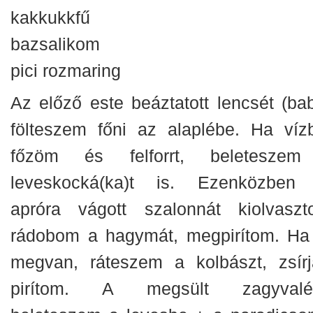
kakkukkfű
bazsalikom
pici rozmaring
Az előző este beáztatott lencsét (bab
fölteszem főni az alaplébe. Ha víz
főzöm és felforrt, beletesze
leveskocká(ka)t is. Ezenközben
apróra vágott szalonnát kiolvaszt
rádobom a hagymát, megpirítom. Ha
megvan, ráteszem a kolbászt, zsírj
pirítom. A megsült zagyvalé