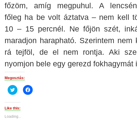
főzöm, amíg megpuhul. A lencsén
főleg ha be volt áztatva – nem kell t
10 – 15 percnél. Ne főjön szét, ink
maradjon harapható. Szerintem nem k
rá tejföl, de el nem rontja. Aki szer
nyomjon bele egy gerezd fokhagymát i
Megosztás:
Click
Click
to
to
share
share
on
on
Twitter
Facebook
(Opens
(Opens
Like this:
in
in
new
new
Loading...
window)
window)