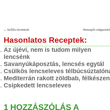
←
Szőlős birslekvár
Remegős májgombó
Hasonlatos Receptek:
Az újévi, nem is tudom milyen
lencsénk
Savanyúkáposztás, lencsés egytál
Csülkös lencseleves télbúcsúztatón
Mediterrán rakott zöldbab, félkészen
Csipkedett lencseleves
1 HOZZÁSZÓLÁS A