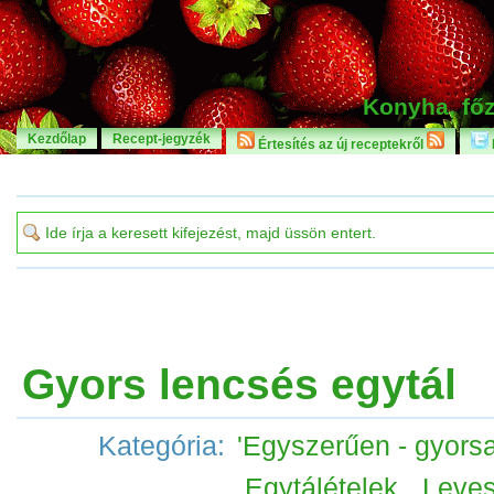
Konyha, főz
Kezdőlap
Recept-jegyzék
Értesítés az új receptekről
Gyors lencsés egytál
Kategória:
'Egyszerűen - gyorsa
Egytálételek
,
Leve