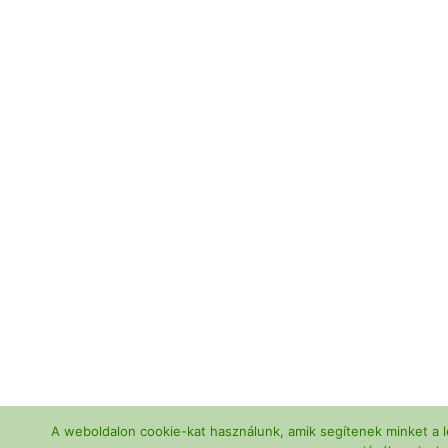
A weboldalon cookie-kat használunk, amik segítenek minket a l