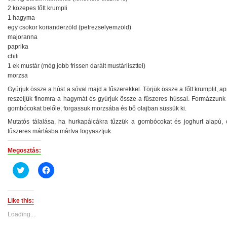
2 közepes főtt krumpli
1 hagyma
egy csokor korianderzöld (petrezselyemzöld)
majoranna
paprika
chili
1 ek mustár (még jobb frissen darált mustárliszttel)
morzsa
Gyúrjuk össze a húst a sóval majd a fűszerekkel. Törjük össze a főtt krumplit, apr
reszeljük finomra a hagymát és gyúrjuk össze a fűszeres hússal. Formázzunk 
gombócokat belőle, forgassuk morzsába és bő olajban süssük ki.
Mutatós tálalása, ha hurkapálcákra tűzzük a gombócokat és joghurt alapú, c
fűszeres mártásba mártva fogyasztjuk.
Megosztás:
Click
Click
to
to
share
share
on
on
Twitter
Facebook
(Opens
(Opens
Like this:
in
in
new
new
Loading...
window)
window)