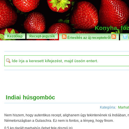
Konyha, főz
Kezdőlap
Recept-jegyzék
Értesítés az új receptekről
Indiai húsgombóc
Kategória:
Marha
Nem hiszem, hogy autentikus recept, alighanem úgy tekintenének rá Indiában, 
Németországban a Gulaschra. Ez nem is fontos, a lényeg, hogy finom.
0,5 kg darált marhahús (lehet fele disznó is)