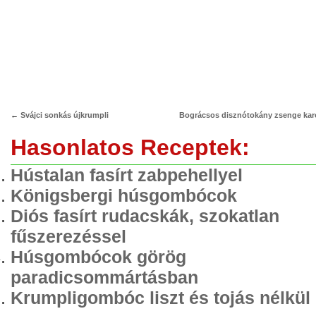
←
Svájci sonkás újkrumpli
Bográcsos disznótokány zsenge karo
Hasonlatos Receptek:
Hústalan fasírt zabpehellyel
Königsbergi húsgombócok
Diós fasírt rudacskák, szokatlan
fűszerezéssel
Húsgombócok görög
paradicsommártásban
Krumpligombóc liszt és tojás nélkül