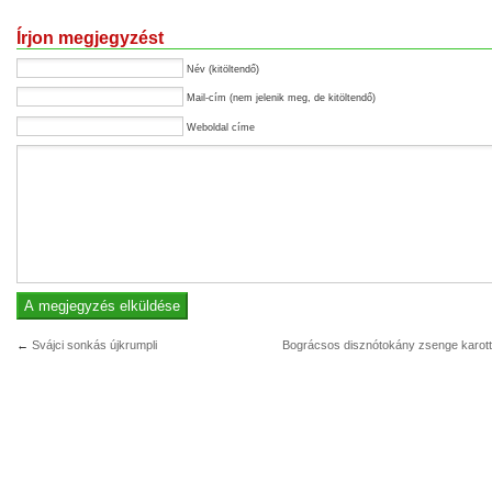
Írjon megjegyzést
Név (kitöltendő)
Mail-cím (nem jelenik meg, de kitöltendő)
Weboldal címe
←
Svájci sonkás újkrumpli
Bográcsos disznótokány zsenge karott