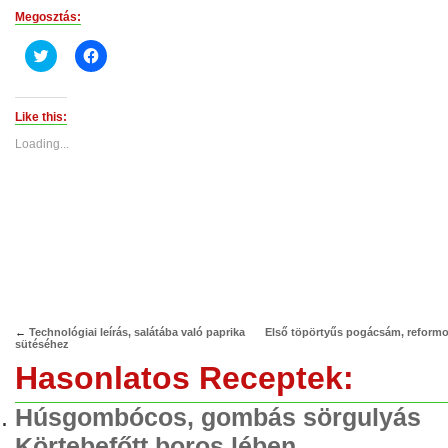
Megosztás:
Click
Click
to
to
share
share
on
on
Twitter
Facebook
(Opens
(Opens
Like this:
in
in
new
new
Loading...
window)
window)
←
Technológiai leírás, salátába való paprika
Első töpörtyűs pogácsám, reform
sütéséhez
Hasonlatos Receptek:
Húsgombócos, gombás sörgulyás
Körtebefőtt boros lében