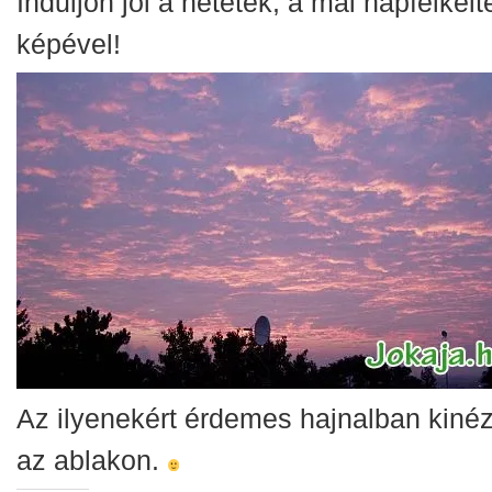
Induljon jól a hetetek, a mai napfelkelt
képével!
Az ilyenekért érdemes hajnalban kinéz
az ablakon.