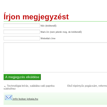
Írjon megjegyzést
Név (kitöltendő)
Mail-cím (nem jelenik meg, de kitöltendő)
Weboldal címe
←
Technológiai leírás, salátába való paprika
Első töpörtyűs pogácsám, reform
sütéséhez
info kukac jokaja.hu