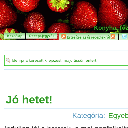
Konyha, főz
Kezdőlap
Recept-jegyzék
Értesítés az új receptekről
Jó hetet!
Kategória:
Egye