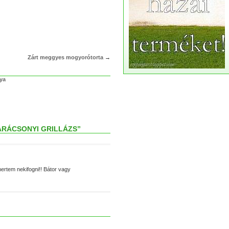
Zárt meggyes mogyorótorta
→
lya
ARÁCSONYI GRILLÁZS”
rtem nekifogni!! Bátor vagy