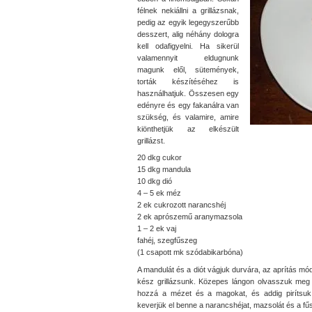
félnek nekiállni a grillázsnak,
pedig az egyik legegyszerűbb
desszert, alig néhány dologra
kell odafigyelni. Ha sikerül
valamennyit eldugnunk
magunk elől, sütemények,
torták készítéséhez is
használhatjuk. Összesen egy
edényre és egy fakanálra van
szükség, és valamire, amire
kiönthetjük az elkészült
grillázst.
20 dkg cukor
15 dkg mandula
10 dkg dió
4 – 5 ek méz
2 ek cukrozott narancshéj
2 ek aprószemű aranymazsola
1 – 2 ek vaj
fahéj, szegfűszeg
(1 csapott mk szódabikarbóna)
A mandulát és a diót vágjuk durvára, az aprítás mó
kész grillázsunk. Közepes lángon olvasszuk meg a
hozzá a mézet és a magokat, és addig pirítsuk
keverjük el benne a narancshéjat, mazsolát és a fű