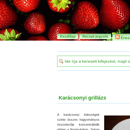
Kezdőlap
Recept-jegyzék
Értesí
Karácsonyi grillázs
A karácsonyi édességek
szinte összes hagyományos
összetevője koncentrálódik
ebben a finomságban. Sokan