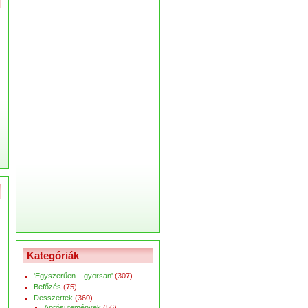
Kategóriák
'Egyszerűen – gyorsan'
(307)
Befőzés
(75)
Desszertek
(360)
Aprósütemények
(56)