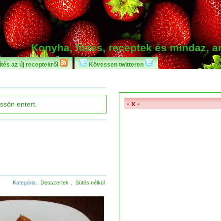
Konyha, főzés, receptek és mindaz, 
tés az új receptekről
Kövessen twitteren
- x -
Kategória:
Desszertek
,
Sütés nélkül