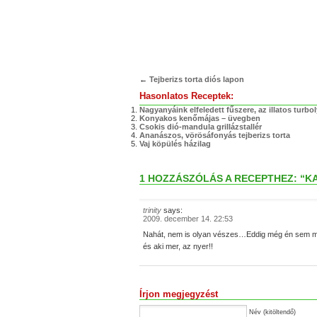
←
Tejberizs torta diós lapon
Hasonlatos Receptek:
Nagyanyáink elfeledett fűszere, az illatos turbo
Konyakos kenőmájas – üvegben
Csokis dió-mandula grillázstallér
Ananászos, vörösáfonyás tejberizs torta
Vaj köpülés házilag
1 HOZZÁSZÓLÁS A RECEPTHEZ: “K
trinity
says:
2009. december 14. 22:53
Nahát, nem is olyan vészes…Eddig még én sem me
és aki mer, az nyer!!
Írjon megjegyzést
Név (kitöltendő)