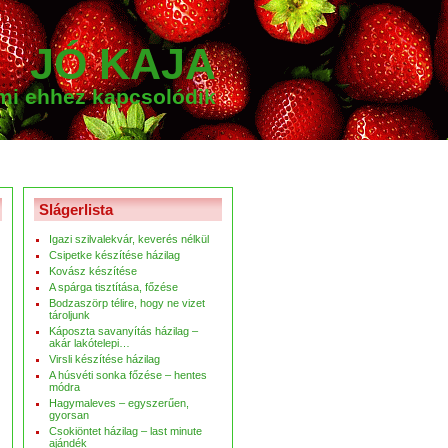
JÓ KAJA
ami ehhez kapcsolódik
Slágerlista
Igazi szilvalekvár, keverés nélkül
Csipetke készítése házilag
Kovász készítése
A spárga tisztítása, főzése
Bodzaszörp télire, hogy ne vizet
tároljunk
Káposzta savanyítás házilag –
akár lakótelepi…
Virsli készítése házilag
A húsvéti sonka főzése – hentes
módra
Hagymaleves – egyszerűen,
gyorsan
Csokiöntet házilag – last minute
ajándék