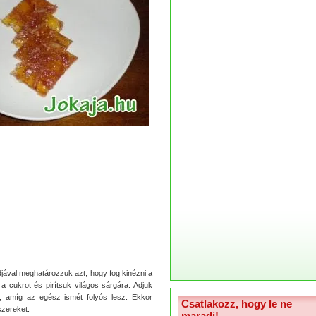
djával meghatározzuk azt, hogy fog kinézni a
 cukrot és pirítsuk világos sárgára. Adjuk
, amíg az egész ismét folyós lesz. Ekkor
Csatlakozz, hogy le ne
szereket.
maradj!