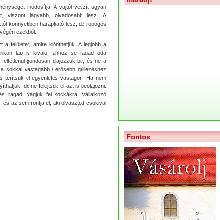
ménységét módosítja. A vajtól veszít ugyan
lít, viszont lágyabb, olvadósabb lesz. A
éktól könnyebben harapható lesz, de ropogós
gvégén ezekből.
 a felületet, amire kiönthetjük. A legjobb a
zilikon lap is kiváló, ahhoz se ragad oda
zt feltétlenül gondosan olajozzuk be, és ne a
m a sokkal vastagabb / erősebb grillezéshez
i és terítsük el egyenletes vastagon. Ha nem
íthatjuk, de ne felejtsük el azt is beolajozni.
ragad, vágjuk fel kockákra. Vállalkozó
és az sem rontja el, aki olvasztott csokival
Fontos