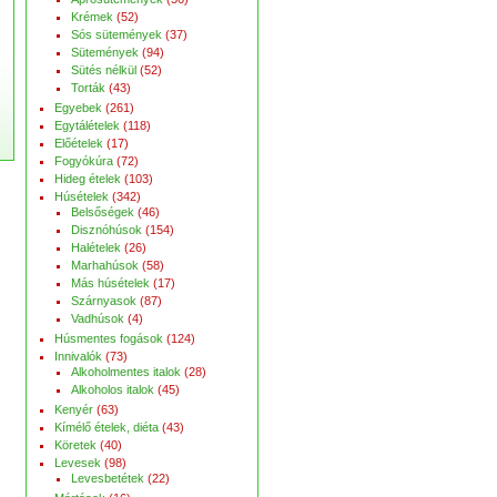
Krémek
(52)
Sós sütemények
(37)
Sütemények
(94)
Sütés nélkül
(52)
Torták
(43)
Egyebek
(261)
Egytálételek
(118)
Előételek
(17)
Fogyókúra
(72)
Hideg ételek
(103)
Húsételek
(342)
Belsőségek
(46)
Disznóhúsok
(154)
Halételek
(26)
Marhahúsok
(58)
Más húsételek
(17)
Szárnyasok
(87)
Vadhúsok
(4)
Húsmentes fogások
(124)
Innivalók
(73)
Alkoholmentes italok
(28)
Alkoholos italok
(45)
Kenyér
(63)
Kímélő ételek, diéta
(43)
Köretek
(40)
Levesek
(98)
Levesbetétek
(22)