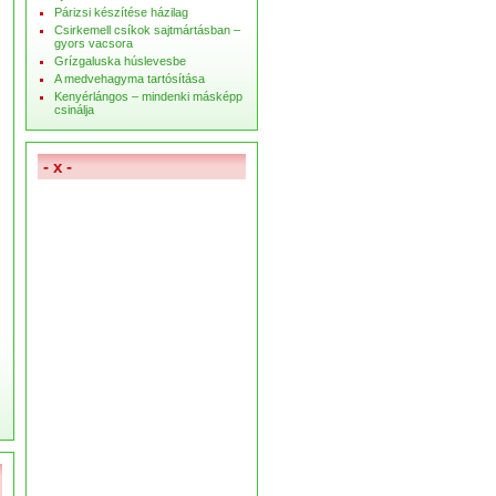
Párizsi készítése házilag
Csirkemell csíkok sajtmártásban –
gyors vacsora
Grízgaluska húslevesbe
A medvehagyma tartósítása
Kenyérlángos – mindenki másképp
csinálja
- x -