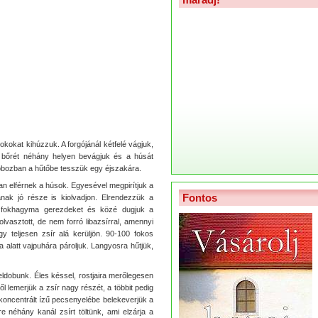
kokat kihúzzuk. A forgójánál kétfelé vágjuk,
A bőrét néhány helyen bevágjuk és a húsát
dobozban a hűtőbe tesszük egy éjszakára.
n elférnek a húsok. Egyesével megpirítjuk a
Fontos
jának jó része is kiolvadjon. Elrendezzük a
 fokhagyma gerezdeket és közé dugjuk a
olvasztott, de nem forró libazsírral, amennyi
ogy teljesen zsír alá kerüljön. 90-100 fokos
 alatt vajpuhára pároljuk. Langyosra hűtjük,
eldobunk. Éles késsel, rostjaira merőlegesen
 lemerjük a zsír nagy részét, a többit pedig
 koncentrált ízű pecsenyelébe belekeverjük a
ére néhány kanál zsírt töltünk, ami elzárja a