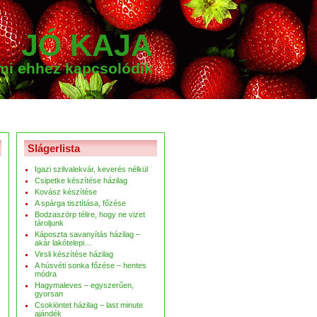
JÓ KAJA
ami ehhez kapcsolódik
Slágerlista
Igazi szilvalekvár, keverés nélkül
Csipetke készítése házilag
Kovász készítése
A spárga tisztítása, főzése
Bodzaszörp télire, hogy ne vizet
tároljunk
Káposzta savanyítás házilag –
akár lakótelepi…
Virsli készítése házilag
A húsvéti sonka főzése – hentes
módra
Hagymaleves – egyszerűen,
gyorsan
Csokiöntet házilag – last minute
ajándék