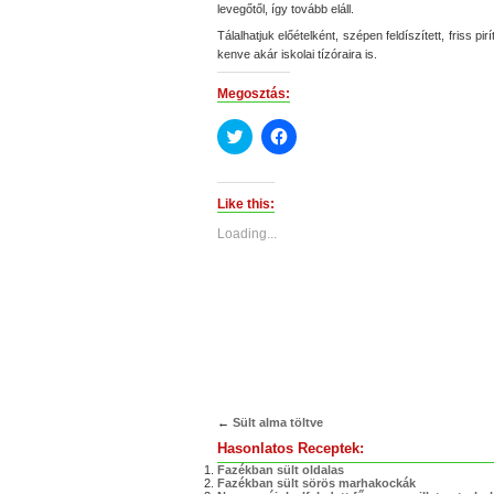
levegőtől, így tovább eláll.
Tálalhatjuk előételként, szépen feldíszített, friss 
kenve akár iskolai tízóraira is.
Megosztás:
Click
Click
to
to
share
share
on
on
Twitter
Facebook
(Opens
(Opens
Like this:
in
in
new
new
Loading...
window)
window)
←
Sült alma töltve
Hasonlatos Receptek:
Fazékban sült oldalas
Fazékban sült sörös marhakockák