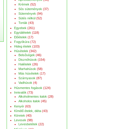
Krémek
(52)
Sós sütemények
(37)
Sütemények
(94)
Sütés nélkül
(52)
Torták
(43)
Egyebek
(261)
Egytálételek
(118)
Előételek
(17)
Fogyókúra
(72)
Hideg ételek
(103)
Húsételek
(342)
Belsőségek
(46)
Disznóhúsok
(154)
Halételek
(26)
Marhahúsok
(58)
Más húsételek
(17)
Szárnyasok
(87)
Vadhúsok
(4)
Húsmentes fogások
(124)
Innivalók
(73)
Alkoholmentes italok
(28)
Alkoholos italok
(45)
Kenyér
(63)
Kímélő ételek, diéta
(43)
Köretek
(40)
Levesek
(98)
Levesbetétek
(22)