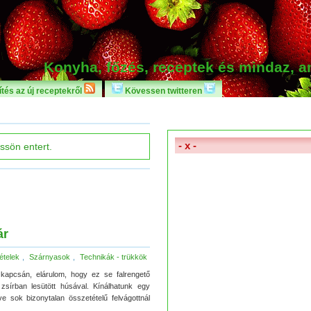
Konyha, főzés, receptek és mindaz, 
tés az új receptekről
Kövessen twitteren
- x -
ár
ételek
,
Szárnyasok
,
Technikák - trükkök
v kapcsán, elárulom, hogy ez se falrengető
sírban lesütött húsával. Kínálhatunk egy
e sok bizonytalan összetételű felvágottnál