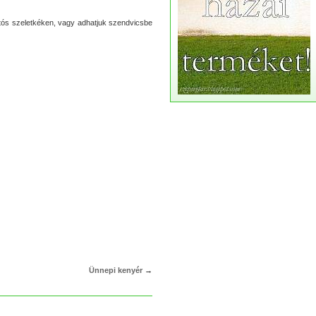
pirítós szeletkéken, vagy adhatjuk szendvicsbe
Ünnepi kenyér
→