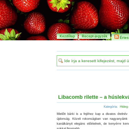
Kezdőlap
Recept-jegyzék
Értesí
Libacomb rilette – a húslekv
Kategória:
Hideg 
Mielőtt bárki is a fejéhez kap a divatos ételné
újdonság. Közeli rokonságban van nagyanyáink z
kanálkányit elegáns előételnek, de kenyérre kenv
sokkal finomabb.