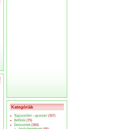
Kategóriák
'Egyszerűen – gyorsan'
(307)
Befőzés
(75)
Desszertek
(360)
Aprósütemények
(56)