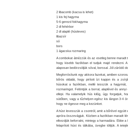
2 libacomb (kacsa is lehet)
1 kis fej hagyma
5-6 gerezd fokhagyma
2 dl fehérbor
2 dl alaplé (húsleves)
libazsír
só
bors
1 ágacska rozmaring
A combokat átnézzük és az esetleg benne maradt to
hogy kisebb fazékban el tudjuk majd rendezni. 
alaposan bedörzsöljük sóval, borssal. Jól záródó 
Megforrósítunk egy akkora fazekat, amiben szorosa
bőrös oldalát, hogy pirított ízt kapjon és a zsír
húsokat a fazékban, mellé tesszük a hagymát,
rozmaringot. Felöntjük a borral, alaplével és annyi 
ellepi. Ha valamelyik hús kilóg, úgy forgatjuk, h
sütőben, vagy a tűzhelyen egész kis lángon 3-4 óra
hogy ne égesse meg a kezünket.
A húst levesszük a csontról, amit a bőrével együtt 
apróra összevágjuk. Közben a fazékban maradt léről
elkezdjük beforralni, mintegy a harmadára. Ebbe a
felaprított húst és tálkába, üvegbe töltjük. A tetej