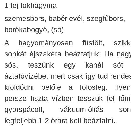
1 fej fokhagyma
szemesbors, babérlevél, szegfűbors,
borókabogyó, (só)
A hagyományosan füstölt, szikk
sonkát éjszakára beáztatjuk. Ha nag
sós, teszünk egy kanál sót
áztatóvizébe, mert csak így tud rende
kioldódni belőle a fölösleg. Ilyen
persze tiszta vízben tesszük fel főni
gyorspácolt, vákuumfóliás son
legfeljebb 1-2 órára kell beáztatni.