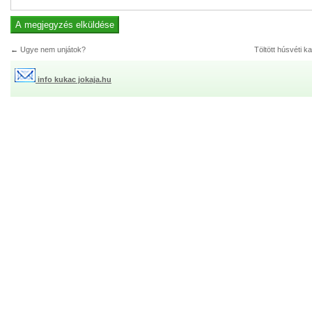
←
Ugye nem unjátok?
Töltött húsvéti k
info kukac jokaja.hu