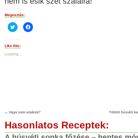
nem is esik szét szálaira!
Megosztás:
Click
Click
to
to
share
share
on
on
Twitter
Facebook
(Opens
(Opens
Like this:
in
in
new
new
Loading...
window)
window)
←
Ugye nem unjátok?
Töltött húsvéti ka
Hasonlatos Receptek:
A húsvéti sonka főzése – hentes mó