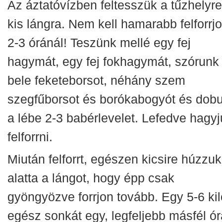
Az áztatóvízben feltesszük a tűzhelyre
kis lángra. Nem kell hamarabb felforrj
2-3 óránál! Teszünk mellé egy fej
hagymát, egy fej fokhagymát, szórunk
bele feketeborsot, néhány szem
szegfűborsot és borókabogyót és dob
a lébe 2-3 babérlevelet. Lefedve hagy
felforrni.
Miután felforrt, egészen kicsire húzzuk
alatta a lángot, hogy épp csak
gyöngyözve forrjon tovább. Egy 5-6 ki
egész sonkát egy, legfeljebb másfél ó