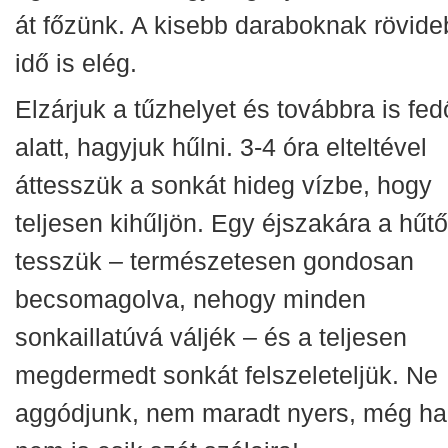
át főzünk. A kisebb daraboknak rövide
idő is elég.
Elzárjuk a tűzhelyet és továbbra is fed
alatt, hagyjuk hűlni. 3-4 óra elteltével
áttesszük a sonkát hideg vízbe, hogy
teljesen kihűljön. Egy éjszakára a hűt
tesszük – természetesen gondosan
becsomagolva, nehogy minden
sonkaillatúvá váljék – és a teljesen
megdermedt sonkát felszeleteljük. Ne
aggódjunk, nem maradt nyers, még ha