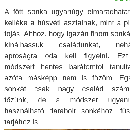
A főtt sonka ugyanúgy elmaradhatat
kelléke a húsvéti asztalnak, mint a pi
tojás. Ahhoz, hogy igazán finom sonká
kínálhassuk családunkat, néh
apróságra oda kell figyelni. Ez
módszert hentes barátomtól tanult
azóta másképp nem is főzöm. Eg
sonkát csak nagy család szám
főzünk, de a módszer ugyan
használható darabolt sonkához, füst
tarjához is.