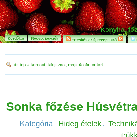
Konyha, főz
Kezdőlap
Recept-jegyzék
Értesítés az új receptekről
Sonka főzése Húsvétr
Kategória:
Hideg ételek
,
Techniká
trük