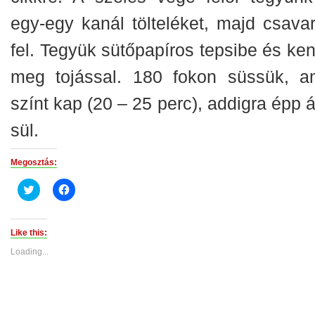
egy-egy kanál tölteléket, majd csavar
fel. Tegyük sütőpapíros tepsibe és ken
meg tojással. 180 fokon süssük, a
színt kap (20 – 25 perc), addigra épp á
sül.
Megosztás:
Click
Click
to
to
share
share
on
on
Twitter
Facebook
(Opens
(Opens
Like this:
in
in
new
new
Loading...
window)
window)