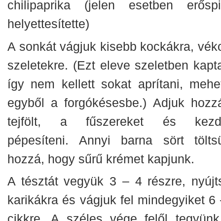
chilipaprika (jelen esetben erőspi
helyettesítette)
A sonkát vágjuk kisebb kockákra, vék
szeletekre. (Ezt eleve szeletben kapt
így nem kellett sokat aprítani, mehet
egyből a forgókésesbe.) Adjuk hozz
tejfölt, a fűszereket és kezd
pépesíteni. Annyi barna sört tölts
hozzá, hogy sűrű krémet kapjunk.
A tésztát vegyük 3 – 4 részre, nyújt
karikákra és vágjuk fel mindegyiket 6 
cikkre. A széles vége felől tegyünk