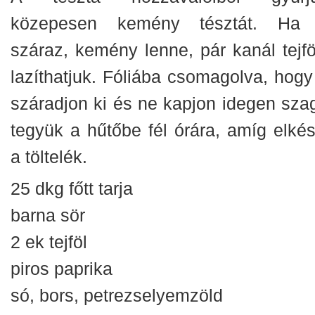
közepesen kemény tésztát. Ha 
száraz, kemény lenne, pár kanál tejföl
lazíthatjuk. Fóliába csomagolva, hogy
száradjon ki és ne kapjon idegen szag
tegyük a hűtőbe fél órára, amíg elkés
a töltelék.
25 dkg főtt tarja
barna sör
2 ek tejföl
piros paprika
só, bors, petrezselyemzöld