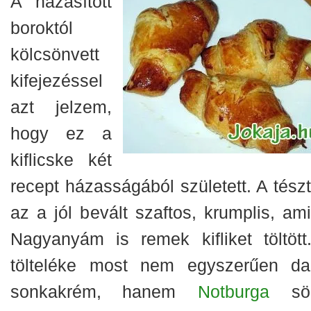
A házasított
boroktól
kölcsönvett
kifejezéssel
azt jelzem,
hogy ez a
kiflicske két
recept házasságából született. A tészt
az a jól bevált szaftos, krumplis, ami
Nagyanyám is remek kifliket töltött
tölteléke most nem egyszerűen dar
sonkakrém, hanem
Notburga
sör