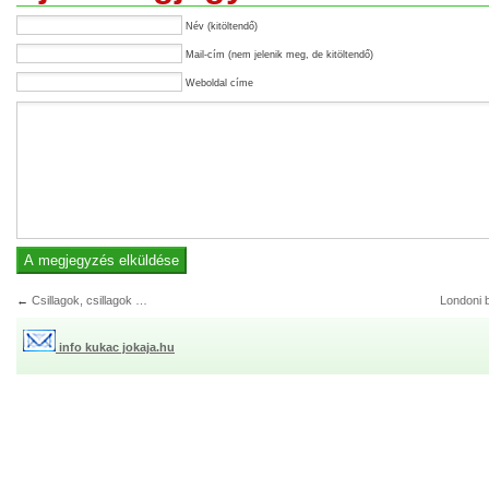
Név (kitöltendő)
Mail-cím (nem jelenik meg, de kitöltendő)
Weboldal címe
←
Csillagok, csillagok …
Londoni b
info kukac jokaja.hu