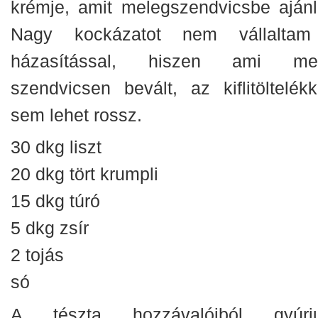
krémje, amit melegszendvicsbe ajánlo
Nagy kockázatot nem vállalta
házasítással, hiszen ami me
szendvicsen bevált, az kiflitöltelékk
sem lehet rossz.
30 dkg liszt
20 dkg tört krumpli
15 dkg túró
5 dkg zsír
2 tojás
só
A tészta hozzávalóiból gyúrj