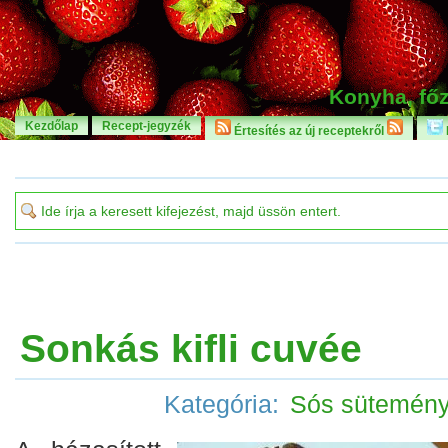
Konyha, főz
Kezdőlap
Recept-jegyzék
Értesítés az új receptekről
Sonkás kifli cuvée
Kategória:
Sós sütemén