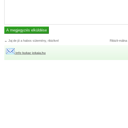
←
Jaj de jó a habos sütemény, ribizlivel
Ribizli-málna 
info kukac jokaja.hu