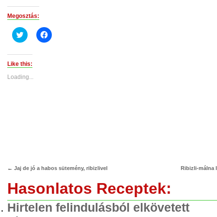
Megosztás:
Click
Click
to
to
share
share
on
on
Twitter
Facebook
(Opens
(Opens
Like this:
in
in
new
new
Loading...
window)
window)
←
Jaj de jó a habos sütemény, ribizlivel
Ribizli-málna l
Hasonlatos Receptek:
Hirtelen felindulásból elkövetett