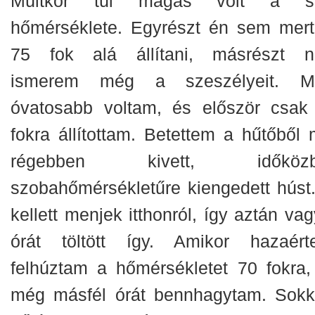
Múltkor túl magas volt a s
hőmérséklete. Egyrészt én sem mer
75 fok alá állítani, másrészt 
ismerem még a szeszélyeit. M
óvatosabb voltam, és először csak
fokra állítottam. Betettem a hűtőből 
régebben kivett, időközb
szobahőmérsékletűre kiengedett húst.
kellett menjek itthonról, így aztán va
órát töltött így. Amikor hazaért
felhúztam a hőmérsékletet 70 fokra,
még másfél órát bennhagytam. Sokk