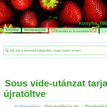
Konyha, főz
Kezdőlap
Recept-jegyzék
Értesítés az új receptekről
Sous vide-utánzat tarj
újratöltve