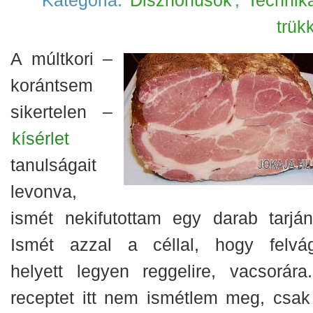
Kategória:
Disznóhúsok
,
Techniká
trük
A múltkori –
korántsem
sikertelen –
kísérlet
tanulságait
levonva,
ismét nekifutottam egy darab tarján
Ismét azzal a céllal, hogy felvág
helyett legyen reggelire, vacsorára
receptet itt nem ismétlem meg, csak