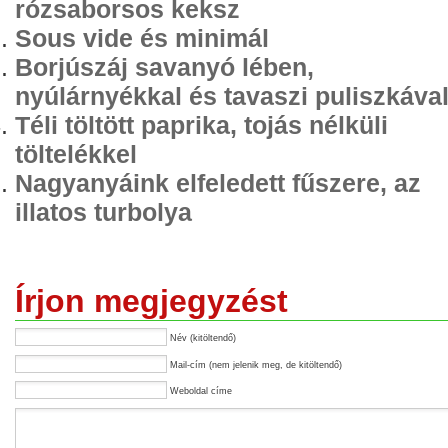
rózsaborsos keksz
Sous vide és minimál
Borjúszáj savanyó lében,
nyúlárnyékkal és tavaszi puliszkáva
Téli töltött paprika, tojás nélküli
töltelékkel
Nagyanyáink elfeledett fűszere, az
illatos turbolya
Írjon megjegyzést
Név (kitöltendő)
Mail-cím (nem jelenik meg, de kitöltendő)
Weboldal címe