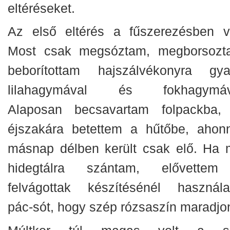
eltéréseket.
Az első eltérés a fűszerezésben vo
Most csak megsóztam, megborsozt
beborítottam hajszálvékonyra gyal
lilahagymával és fokhagymáv
Alaposan becsavartam folpackba,
éjszakára betettem a hűtőbe, ahon
másnap délben került csak elő.
Ha 
hidegtálra szántam, elővette
felvágottak készítésénél használa
pác-sót, hogy szép rózsaszín maradjo