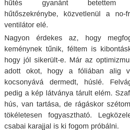
hűtés gyanánt betettem
hűtőszekrénybe, közvetlenül a no-fr
ventilátor elé.
Nagyon érdekes az, hogy megfo
keménynek tűnik, féltem is kibontásk
hogy jól sikerült-e. Már az optimizmu
adott okot, hogy a fóliában alig vo
kocsonyává dermedt, húslé. Felvá
pedig a kép látványa tárult elém. Szaf
hús, van tartása, de rágáskor szétoml
tökéletesen fogyasztható. Legközel
csabai karajjal is ki fogom próbálni.