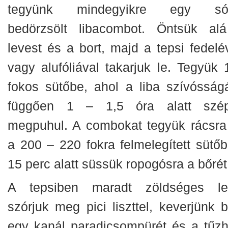
tegyünk mindegyikre egy só
bedörzsölt libacombot. Öntsük al
levest és a bort, majd a tepsi fedelév
vagy alufóliával takarjuk le. Tegyük 
fokos sütőbe, ahol a liba szívósságá
függően 1 – 1,5 óra alatt szé
megpuhul. A combokat tegyük rácsra
a 200 – 220 fokra felmelegített sütőb
15 perc alatt süssük ropogósra a bőrét
A tepsiben maradt zöldséges le
szórjuk meg pici liszttel, keverjünk b
egy kanál paradicsompürét és a tűzh