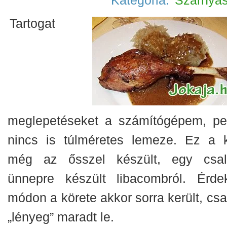
Kategória:
Szárnya
Tartogat
meglepetéseket a számítógépem, pe
nincs is túlméretes lemeze. Ez a 
még az ősszel készült, egy csal
ünnepre készült libacombról. Érde
módon a körete akkor sorra került, csa
„lényeg” maradt le.