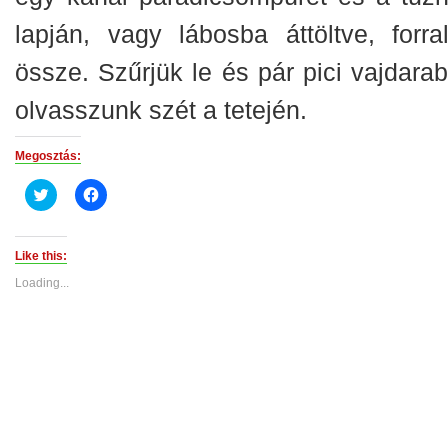
lapján, vagy lábosba áttöltve, forral
össze. Szűrjük le és pár pici vajdarab
olvasszunk szét a tetején.
Megosztás:
Click
Click
to
to
share
share
on
on
Twitter
Facebook
(Opens
(Opens
Like this:
in
in
new
new
Loading...
window)
window)