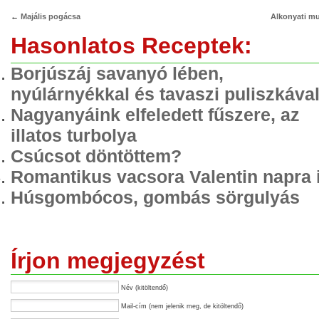
←
Majális pogácsa
Alkonyati mu
Hasonlatos Receptek:
Borjúszáj savanyó lében,
nyúlárnyékkal és tavaszi puliszkáva
Nagyanyáink elfeledett fűszere, az
illatos turbolya
Csúcsot döntöttem?
Romantikus vacsora Valentin napra 
Húsgombócos, gombás sörgulyás
Írjon megjegyzést
Név (kitöltendő)
Mail-cím (nem jelenik meg, de kitöltendő)