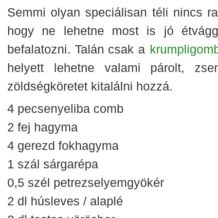
Semmi olyan speciálisan téli nincs raj
hogy ne lehetne most is jó étvágg
befalatozni. Talán csak a
krumpligom
helyett lehetne valami párolt, zse
zöldségköretet kitalálni hozzá.
4 pecsenyeliba comb
2 fej hagyma
4 gerezd fokhagyma
1 szál sárgarépa
0,5 szél petrezselyemgyökér
2 dl húsleves / alaplé