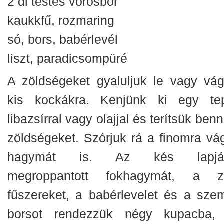
2 dl testes vörösbor
kaukkfű, rozmaring
só, bors, babérlevél
liszt, paradicsompüré
A zöldségeket gyaluljuk le vagy vág
kis kockákra. Kenjünk ki egy tep
libazsírral vagy olajjal és terítsük ben
zöldségeket. Szórjuk rá a finomra vág
hagymát is. Az kés lapjáv
megroppantott fokhagymát, a z
fűszereket, a babérlevelet és a sze
borsot rendezzük négy kupacba,