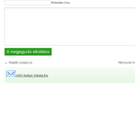
Weboldal címe
←
Majális pogácsa
Alkonyati m
info kukac jokaja.hu