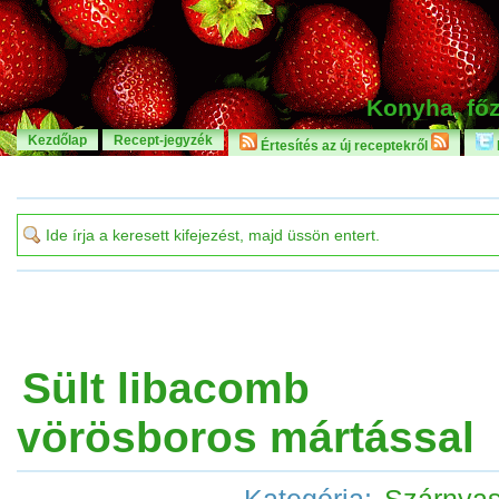
Konyha, főz
Kezdőlap
Recept-jegyzék
Értesítés az új receptekről
Sült libacomb
vörösboros mártással