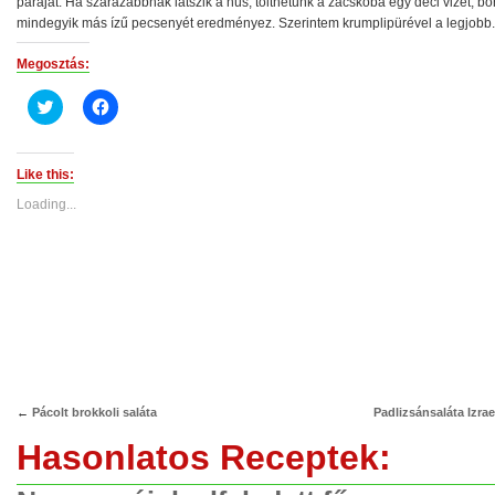
páráját. Ha szárazabbnak látszik a hús, tölthetünk a zacskóba egy deci vizet, bort
mindegyik más ízű pecsenyét eredményez. Szerintem krumplipürével a legjobb.
Megosztás:
Click
Click
to
to
share
share
on
on
Twitter
Facebook
(Opens
(Opens
Like this:
in
in
new
new
Loading...
window)
window)
←
Pácolt brokkoli saláta
Padlizsánsaláta Izrae
Hasonlatos Receptek: