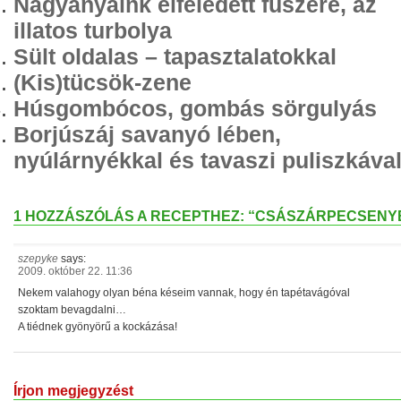
Nagyanyáink elfeledett fűszere, az
illatos turbolya
Sült oldalas – tapasztalatokkal
(Kis)tücsök-zene
Húsgombócos, gombás sörgulyás
Borjúszáj savanyó lében,
nyúlárnyékkal és tavaszi puliszkáva
1 HOZZÁSZÓLÁS A RECEPTHEZ: “CSÁSZÁRPECSENY
szepyke
says:
2009. október 22. 11:36
Nekem valahogy olyan béna késeim vannak, hogy én tapétavágóval
szoktam bevagdalni…
A tiédnek gyönyörű a kockázása!
Írjon megjegyzést