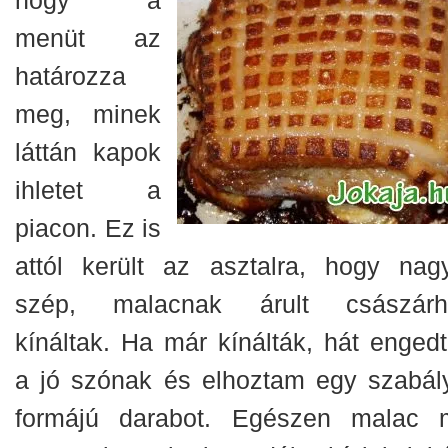
menüt az
határozza
meg, minek
láttán kapok
ihletet a
piacon. Ez is
attól került az asztalra, hogy nag
szép, malacnak árult császárh
kínáltak. Ha már kínálták, hát enged
a jó szónak és elhoztam egy szabál
formájú darabot. Egészen malac 