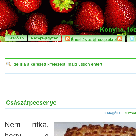
Konyha, főz
Kezdőlap
Recept-jegyzék
Értesítés az új receptekről
Császárpecsenye
Kategória:
Disznó
Nem ritka,
hogy a