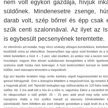
nem volt egykori gazdája, hívjuk ink
süldőnek. Mindenesetre zsenge, hú
darab volt, szép bőrrel és épp csak 
szűk centi szalonnával. Az ilyet az Is
is egybesült pecsenyének teremtette.
Az ellenőrzés azt mutatta, hogy nincs szükség utólagos borotválásra, különbe
kezdődött volna az elkészítése. Serpenyőben egy ujjnyi vizet forraltam és a 
lefelé beletettem a húst. 4 – 5 perc után kivettem, és amikor már a kezem ne
hozzáégni, nagyon éles késsel szabályosan bevagdaltam a bőrét. Igyekez
szalonna alatti húsba nem belevágni. A húst bedörzsöltem borssal és bete
hűtőbe, mert másnapra terveztem a megsütését.
Egy pici tepsibe leraktam négy centis karikára vágott hagymaszeletet és köz
gerezd fokhagymát. Erre a dobogóra fektettem a megsózott húst, így remekül f
a hagymák gőzét, ízét. Tepsistül bedugtam egy sütőzacskóba és 120 fokra bete
sütőbe. Kb. 3 óra alatt vált a hús és a bőre is, vajpuhára. Ekkor a zacskóból k
és rákapcsoltam a sütő grilljét. 20 – 25 perc alatt pirult meg szép szín
ropogósra. Alatta a hús szaftos maradt az alacsony hőmérsékleten t
párolódástól. Nem töltöttem alá vizet elégnek gondoltam a saját levét és a 