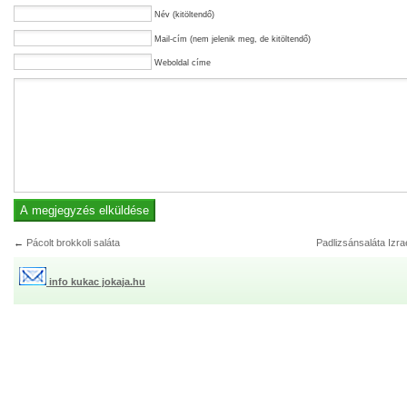
Név (kitöltendő)
Mail-cím (nem jelenik meg, de kitöltendő)
Weboldal címe
←
Pácolt brokkoli saláta
Padlizsánsaláta Izra
info kukac jokaja.hu