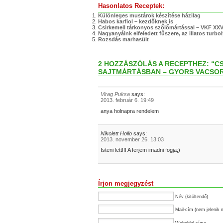
Hasonlatos Receptek:
Különleges mustárok készítése házilag
Habos karfiol – kezdőknek is
Csirkemell tárkonyos szőlőmártással – VKF XXVI
Nagyanyáink elfeledett fűszere, az illatos turbo
Rozsdás marhasült
2 HOZZÁSZÓLÁS A RECEPTHEZ: “C
SAJTMÁRTÁSBAN – GYORS VACSO
Virag Puksa
says:
2013. február 6. 19:49
anya holnapra rendelem
Nikolett Hollo
says:
2013. november 26. 13:03
Isteni lett!!! A ferjem imadni fogja;)
Írjon megjegyzést
Név (kitöltendő)
Mail-cím (nem jelenik 
Weboldal címe