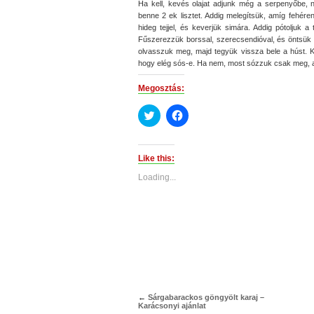
Ha kell, kevés olajat adjunk még a serpenyőbe, 
benne 2 ek lisztet. Addig melegítsük, amíg fehéren
hideg tejjel, és keverjük simára. Addig pótoljuk a 
Fűszerezzük borssal, szerecsendióval, és öntsük b
olvasszuk meg, majd tegyük vissza bele a húst. Ké
hogy elég sós-e. Ha nem, most sózzuk csak meg, a 
Megosztás:
Click
Click
to
to
share
share
on
on
Twitter
Facebook
(Opens
(Opens
Like this:
in
in
new
new
Loading...
window)
window)
←
Sárgabarackos göngyölt karaj –
Karácsonyi ajánlat