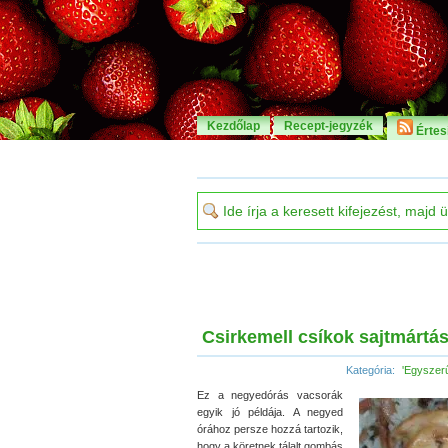
Kezdőlap
Recept-jegyzék
Értesí
Csirkemell csíkok sajtmártá
Kategória:
'Egyszer
Ez a negyedórás vacsorák
egyik jó példája. A negyed
órához persze hozzá tartozik,
hogy a köretnek tálalt gombás