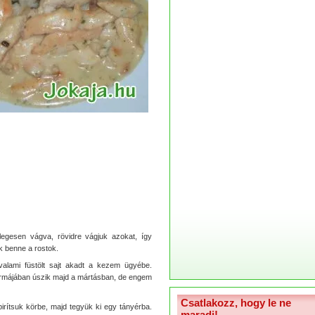
legesen vágva, rövidre vágjuk azokat, így
k benne a rostok.
valami füstölt sajt akadt a kezem ügyébe.
ormájában úszik majd a mártásban, de engem
Csatlakozz, hogy le ne
pirítsuk körbe, majd tegyük ki egy tányérba.
maradj!