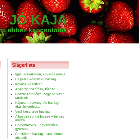
JÓ KAJA
ami ehhez kapcsolódik
Slágerlista
Igazi szilvalekvár, keverés nélkül
Csipetke készítése házilag
Kovász készítése
A spárga tisztítása, főzése
Bodzaszörp télire, hogy ne vizet
tároljunk
Káposzta savanyítás házilag –
akár lakótelepi…
Virsli készítése házilag
A húsvéti sonka főzése – hentes
módra
Hagymaleves – egyszerűen,
gyorsan
Csokiöntet házilag – last minute
ajándék