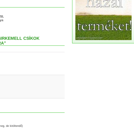
II.
lya
SIRKEMELL CSÍKOK
RA”
meg, de kitöltendő)