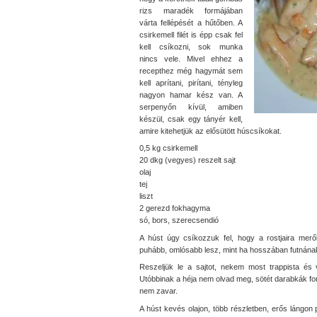
rizs maradék formájában
várta fellépését a hűtőben. A
csirkemell filét is épp csak fel
kell csíkozni, sok munka
nincs vele. Mivel ehhez a
recepthez még hagymát sem
kell aprítani, pirítani, tényleg
nagyon hamar kész van. A
serpenyőn kívül, amiben
készül, csak egy tányér kell,
amire kitehetjük az elősütött húscsíkokat.
0,5 kg csirkemell
20 dkg (vegyes) reszelt sajt
olaj
tej
liszt
2 gerezd fokhagyma
só, bors, szerecsendió
A húst úgy csíkozzuk fel, hogy a rostjaira merő
puhább, omlósabb lesz, mint ha hosszában futnána
Reszeljük le a sajtot, nekem most trappista és 
Utóbbinak a héja nem olvad meg, sötét darabkák f
nem zavar.
A húst kevés olajon, több részletben, erős lángon 