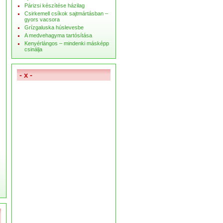
Párizsi készítése házilag
Csirkemell csíkok sajtmártásban –
gyors vacsora
Grízgaluska húslevesbe
A medvehagyma tartósítása
Kenyérlángos – mindenki másképp
csinálja
- x -