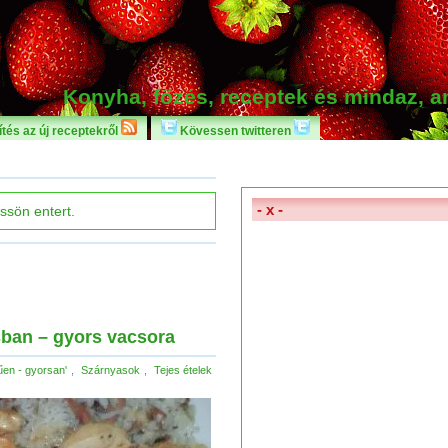
Konyha, főzés, receptek és mindaz, 
tés az új receptekről
Kövessen twitteren
- x -
sban – gyors vacsora
űen - gyorsan'
,
Szárnyasok
,
Tejes ételek