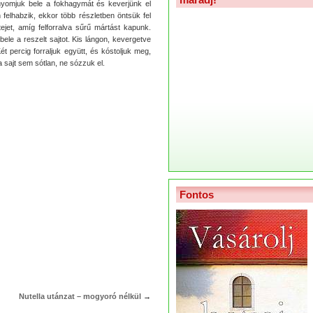
nyomjuk bele a fokhagymát és keverjünk el
 felhabzik, ekkor több részletben öntsük fel
tejet, amíg felforralva sűrű mártást kapunk.
ele a reszelt sajtot. Kis lángon, kevergetve
t percig forraljuk együtt, és kóstoljuk meg,
sajt sem sótlan, ne sózzuk el.
Fontos
Nutella utánzat – mogyoró nélkül
→