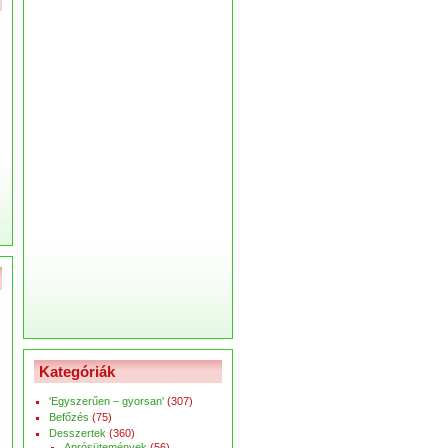
Kategóriák
'Egyszerűen – gyorsan'
(307)
Befőzés
(75)
Desszertek
(360)
Aprósütemények
(56)