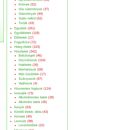
Krémek
(52)
Sós sütemények
(37)
Sütemények
(94)
Sütés nélkül
(52)
Torták
(43)
Egyebek
(261)
Egytálételek
(118)
Előételek
(17)
Fogyókúra
(72)
Hideg ételek
(103)
Húsételek
(342)
Belsőségek
(46)
Disznóhúsok
(154)
Halételek
(26)
Marhahúsok
(58)
Más húsételek
(17)
Szárnyasok
(87)
Vadhúsok
(4)
Húsmentes fogások
(124)
Innivalók
(73)
Alkoholmentes italok
(28)
Alkoholos italok
(45)
Kenyér
(63)
Kímélő ételek, diéta
(43)
Köretek
(40)
Levesek
(98)
Levesbetétek
(22)