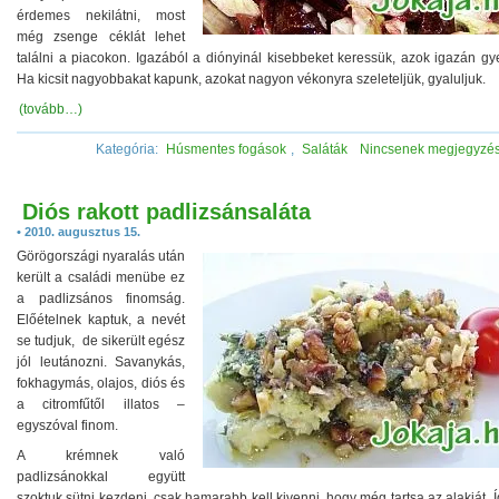
érdemes nekilátni, most
még zsenge céklát lehet
találni a piacokon. Igazából a diónyinál kisebbeket keressük, azok igazán gy
Ha kicsit nagyobbakat kapunk, azokat nagyon vékonyra szeleteljük, gyaluljuk.
(tovább…)
Kategória:
Húsmentes fogások
,
Saláták
Nincsenek megjegyzé
Diós rakott padlizsánsaláta
• 2010. augusztus 15.
Görögországi nyaralás után
került a családi menübe ez
a padlizsános finomság.
Előételnek kaptuk, a nevét
se tudjuk, de sikerült egész
jól leutánozni. Savanykás,
fokhagymás, olajos, diós és
a citromfűtől illatos –
egyszóval finom.
A krémnek való
padlizsánokkal együtt
szoktuk sütni kezdeni, csak hamarabb kell kivenni, hogy még tartsa az alakját. 