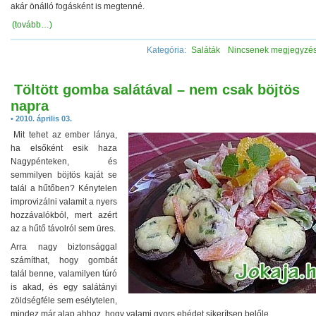
akár önálló fogásként is megtenné.
(tovább…)
Kategória:
Saláták
Nincsenek megjegyzé
Töltött gomba salátával – nem csak böjtös
napra
• 2010. április 03.
Mit tehet az ember lánya,
ha elsőként esik haza
Nagypénteken, és
semmilyen böjtös kaját se
talál a hűtőben? Kénytelen
improvizálni valamit a nyers
hozzávalókból, mert azért
az a hűtő távolról sem üres.
Arra nagy biztonsággal
számíthat, hogy gombát
talál benne, valamilyen túró
is akad, és egy salátányi
zöldségféle sem esélytelen,
mindez már alap ahhoz, hogy valami gyors ebédet sikerítsen belőle.