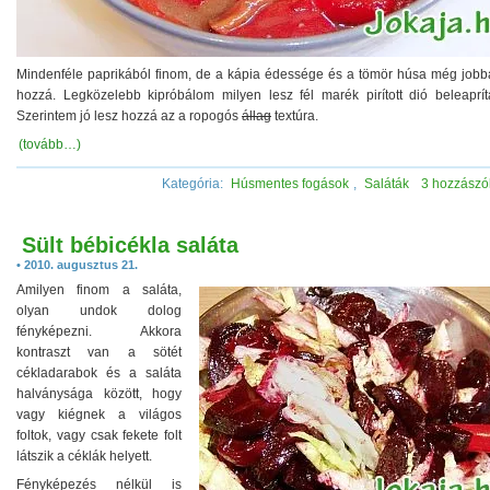
Mindenféle paprikából finom, de a kápia édessége és a tömör húsa még jobban
hozzá. Legközelebb kipróbálom milyen lesz fél marék pirított dió beleaprítá
Szerintem jó lesz hozzá az a ropogós
állag
textúra.
(tovább…)
Kategória:
Húsmentes fogások
,
Saláták
3 hozzászó
Sült bébicékla saláta
• 2010. augusztus 21.
Amilyen finom a saláta,
olyan undok dolog
fényképezni. Akkora
kontraszt van a sötét
cékladarabok és a saláta
halványsága között, hogy
vagy kiégnek a világos
foltok, vagy csak fekete folt
látszik a céklák helyett.
Fényképezés nélkül is