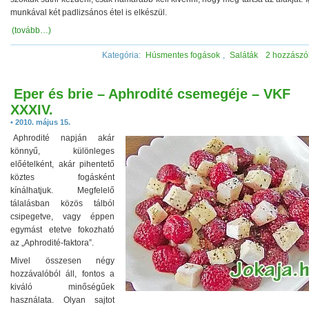
munkával két padlizsános étel is elkészül.
(tovább…)
Kategória:
Húsmentes fogások
,
Saláták
2 hozzászó
Eper és brie – Aphrodité csemegéje – VKF
XXXIV.
• 2010. május 15.
Aphrodité napján akár
könnyű, különleges
előételként, akár pihentető
köztes fogásként
kínálhatjuk. Megfelelő
tálalásban közös tálból
csipegetve, vagy éppen
egymást etetve fokozható
az „Aphrodité-faktora”.
Mivel összesen négy
hozzávalóból áll, fontos a
kiváló minőségűek
használata. Olyan sajtot