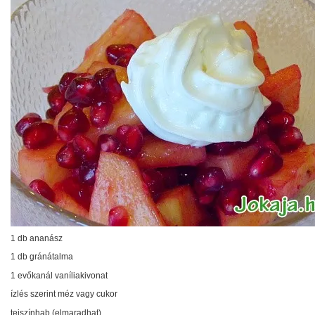
1 db ananász
1 db gránátalma
1 evőkanál vaníliakivonat
ízlés szerint méz vagy cukor
tejszínhab (elmaradhat)