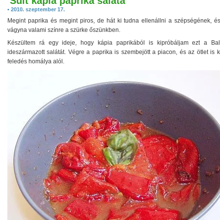
Sült kápia paprika saláta
• 2010. szeptember 17.
Megint paprika és megint piros, de hát ki tudna ellenállni a szépségének, és
vágyna valami színre a szürke őszünkben.
Készültem rá egy ideje, hogy kápia paprikából is kipróbáljam ezt a Bal
ideszármazott salátát. Végre a paprika is szembejött a piacon, és az ötlet is k
feledés homálya alól.