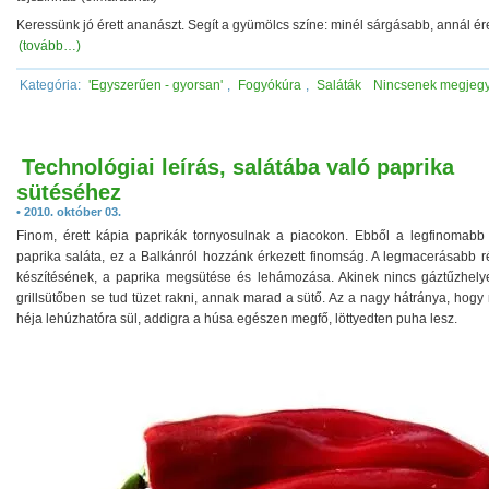
Keressünk jó érett ananászt. Segít a gyümölcs színe: minél sárgásabb, annál ér
(tovább…)
Kategória:
'Egyszerűen - gyorsan'
,
Fogyókúra
,
Saláták
Nincsenek megjeg
Technológiai leírás, salátába való paprika
sütéséhez
• 2010. október 03.
Finom, érett kápia paprikák tornyosulnak a piacokon. Ebből a legfinomabb 
paprika saláta, ez a Balkánról hozzánk érkezett finomság. A legmacerásabb r
készítésének, a paprika megsütése és lehámozása. Akinek nincs gáztűzhely
grillsütőben se tud tüzet rakni, annak marad a sütő. Az a nagy hátránya, hogy
héja lehúzhatóra sül, addigra a húsa egészen megfő, löttyedten puha lesz.