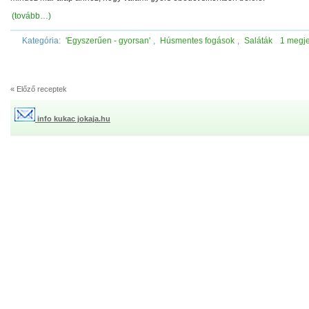
(tovább…)
Kategória:
'Egyszerűen - gyorsan'
,
Húsmentes fogások
,
Saláták
1 megj
« Előző receptek
info kukac jokaja.hu