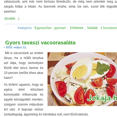
válasszunk, ami már nem túrósan töredezős, de még nem jelentek meg a
sárgás foltjai a héján. Az ilyennek enyhe, sima íze van, ezzel illik legjob
eperhez.
(tovább…)
Kategória:
'Egyszerűen - gyorsan'
,
Előételek
,
Saláták
2 hozzászó
Gyors tavaszi vacsorasaláta
• 2010. május 12.
Mit is vacsorázik az ember
lánya, ha a hűtőt kinyitva
azt látja, hogy semmilyen
főzött étel sincs benne és
10 percen belőle éhen akar
halni?
Az történt ugyanis, hogy az
egész telet kihúztam
komolyabb influenzák és
egyéb kórságoktól menten,
szégyen szemre májusban
ért utol. A tegnapi műsor
szobafogság, ágymeleg és hársfatea volt, nem főzőcskézés.