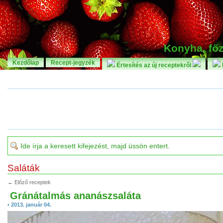
Konyha, főz
Kezdőlap
Recept-jegyzék
Értesítés az új receptekről
Saláták
← Előző receptek
Gránátalmás ananászsaláta
• 2013. január 04.