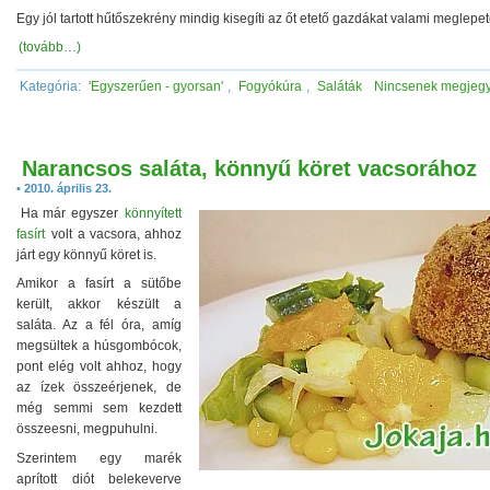
Egy jól tartott hűtőszekrény mindig kisegíti az őt etető gazdákat valami meglepet
(tovább…)
Kategória:
'Egyszerűen - gyorsan'
,
Fogyókúra
,
Saláták
Nincsenek megjeg
Narancsos saláta, könnyű köret vacsorához
• 2010. április 23.
Ha már egyszer
könnyített
fasírt
volt a vacsora, ahhoz
járt egy könnyű köret is.
Amikor a fasírt a sütőbe
került, akkor készült a
saláta. Az a fél óra, amíg
megsültek a húsgombócok,
pont elég volt ahhoz, hogy
az ízek összeérjenek, de
még semmi sem kezdett
összeesni, megpuhulni.
Szerintem egy marék
aprított diót belekeverve