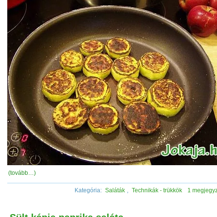
(tovább…)
Kategória:
Saláták
,
Technikák - trükkök
1 megjegy