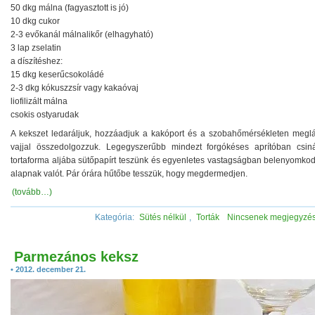
50 dkg málna (fagyasztott is jó)
10 dkg cukor
2-3 evőkanál málnalikőr (elhagyható)
3 lap zselatin
a díszítéshez:
15 dkg keserűcsokoládé
2-3 dkg kókuszzsír vagy kakaóvaj
liofilizált málna
csokis ostyarudak
A kekszet ledaráljuk, hozzáadjuk a kakóport és a szobahőmérsékleten meglág
vajjal összedolgozzuk. Legegyszerűbb mindezt forgókéses aprítóban csiná
tortaforma aljába sütőpapírt teszünk és egyenletes vastagságban belenyomkod
alapnak valót. Pár órára hűtőbe tesszük, hogy megdermedjen.
(tovább…)
Kategória:
Sütés nélkül
,
Torták
Nincsenek megjegyzé
Parmezános keksz
• 2012. december 21.