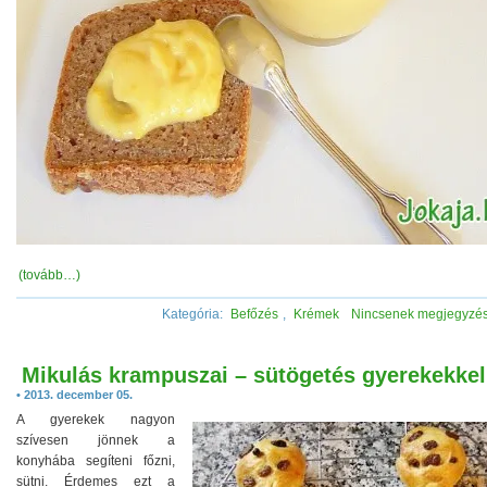
(tovább…)
Kategória:
Befőzés
,
Krémek
Nincsenek megjegyzé
Mikulás krampuszai – sütögetés gyerekekkel
• 2013. december 05.
A gyerekek nagyon
szívesen jönnek a
konyhába segíteni főzni,
sütni. Érdemes ezt a