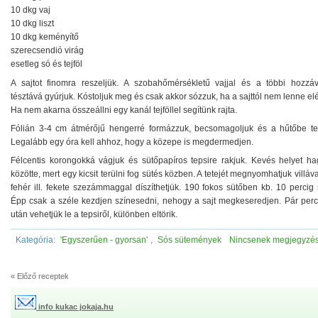
10 dkg vaj
10 dkg liszt
10 dkg keményítő
szerecsendió virág
esetleg só és tejföl
A sajtot finomra reszeljük. A szobahőmérsékletű vajjal és a többi hozzáv
tésztává gyúrjuk. Kóstoljuk meg és csak akkor sózzuk, ha a sajttól nem lenne el
Ha nem akarna összeállni egy kanál tejföllel segítünk rajta.
Fólián 3-4 cm átmérőjű hengerré formázzuk, becsomagoljuk és a hűtőbe te
Legalább egy óra kell ahhoz, hogy a közepe is megdermedjen.
Félcentis korongokká vágjuk és sütőpapíros tepsire rakjuk. Kevés helyet ha
közötte, mert egy kicsit terülni fog sütés közben. A tetejét megnyomhatjuk villáv
fehér ill. fekete szezámmaggal díszíthetjük. 190 fokos sütőben kb. 10 percig 
Épp csak a széle kezdjen színesedni, nehogy a sajt megkeseredjen. Pár perc
után vehetjük le a tepsiről, különben eltörik.
Kategória:
'Egyszerűen - gyorsan'
,
Sós sütemények
Nincsenek megjegyzé
« Előző receptek
info kukac jokaja.hu