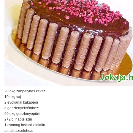
20 dkg zabpelyhes keksz
10 dkg vaj
2 evőkanál kakaópor
a gesztenyekrémhez:
50 dkg gesztenyepüré
2+2 dl habtejszín
1 csomag instant zselatin
a málnazseléhez: