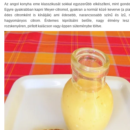
Az angol konyha eme klasszikusát sokkal egyszerűbb elkészíteni, mint gondo
Egyre gyakrabban kapni Meyer-citromot, gyakran a normál közé keverve (a pi
édes citromként is kínálják) ami édesebb, narancsosabb színű és ízű, 
hagyományos citrom. Érdemes kipróbálni belőle, nagy élmény lesz
rozskenyéren, pirított kalácson vagy éppen süteménybe töltve.