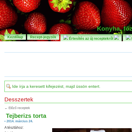
Konyha, főz
Kezdőlap
Recept-jegyzék
Értesítés az új receptekről
Desszertek
← Előző receptek
Tejberizs torta
• 2014. március 24.
A tésztához: