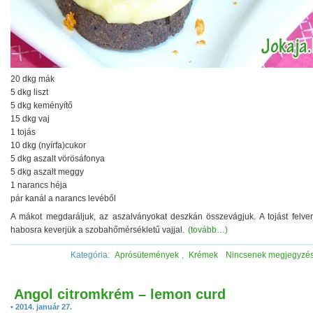
20 dkg mák
5 dkg liszt
5 dkg keményítő
15 dkg vaj
1 tojás
10 dkg (nyírfa)cukor
5 dkg aszalt vörösáfonya
5 dkg aszalt meggy
1 narancs héja
pár kanál a narancs levéből
A mákot megdaráljuk, az aszalványokat deszkán összevágjuk. A tojást felver
habosra keverjük a szobahőmérsékletű vajjal.
(tovább…)
Kategória:
Aprósütemények
,
Krémek
Nincsenek megjegyzé
Angol citromkrém – lemon curd
• 2014. január 27.