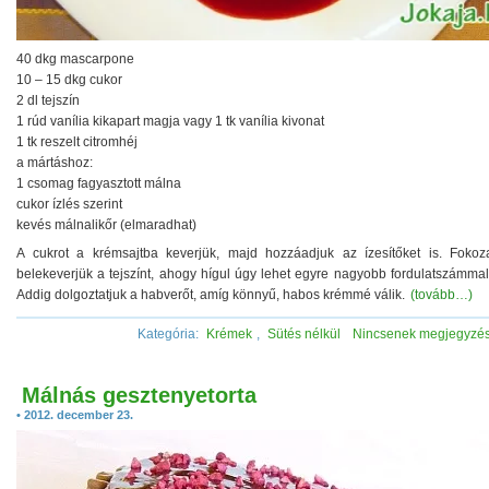
40 dkg mascarpone
10 – 15 dkg cukor
2 dl tejszín
1 rúd vanília kikapart magja vagy 1 tk vanília kivonat
1 tk reszelt citromhéj
a mártáshoz:
1 csomag fagyasztott málna
cukor ízlés szerint
kevés málnalikőr (elmaradhat)
A cukrot a krémsajtba keverjük, majd hozzáadjuk az ízesítőket is. Fokoz
belekeverjük a tejszínt, ahogy hígul úgy lehet egyre nagyobb fordulatszámmal
Addig dolgoztatjuk a habverőt, amíg könnyű, habos krémmé válik.
(tovább…)
Kategória:
Krémek
,
Sütés nélkül
Nincsenek megjegyzé
Málnás gesztenyetorta
• 2012. december 23.