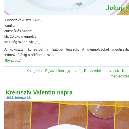
1 doboz kókusztej (4 dl)
vanília
cukor ízlés szerint
kb. 25 dkg gyümölcs
szükség szerint víz (tej)
A kókusztej konzervet a hűtőbe tesszük. A gyümölcsöket megtisztít
felhasználásig a hűtőbe tesszük.
(tovább…)
Kategória:
'Egyszerűen - gyorsan'
,
Desszertek
,
Levesek
Nin
megjegyzé
Krémszív Valentin napra
• 2013. február 13.