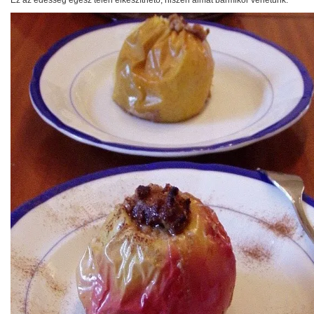
Ez az édesség egész télen elkészíthető, hiszen almát bármikor vehetünk.