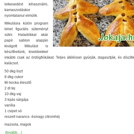
lelkesedést kihasználni,
kamaszodáskor
nyomtalanul elmúlik.
Mikulásra külön program
lehet figurális süteményt
sütni. Haladókkal akár
papír sablon alapján
kivágott Mikulást is
készíthetünk, kisebbekkel
inkább csak az ördögfiókákat. Teljes átéléssel gyúrják, dagasztják, és díszíti
kalácsot.
50 dkg liszt
8 dkg cukor
fél kocka élesztő
2 dl tej
10 dkg vaj
3 tojás sárgája
vanília
1 csipet só
reszelt narancs- és/vagy citromhéj
mazsola, magok
(tovább…)