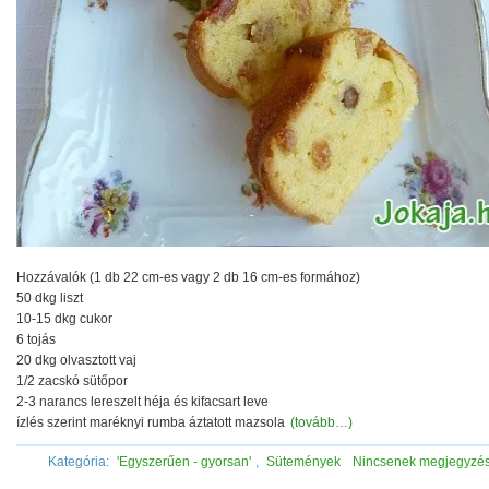
Hozzávalók (1 db 22 cm-es vagy 2 db 16 cm-es formához)
50 dkg liszt
10-15 dkg cukor
6 tojás
20 dkg olvasztott vaj
1/2 zacskó sütőpor
2-3 narancs lereszelt héja és kifacsart leve
ízlés szerint maréknyi rumba áztatott mazsola
(tovább…)
Kategória:
'Egyszerűen - gyorsan'
,
Sütemények
Nincsenek megjegyzé