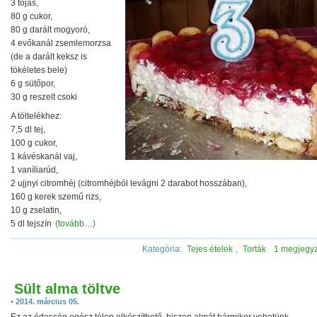
3 tojás,
80 g cukor,
80 g darált mogyoró,
4 evőkanál zsemlemorzsa
(de a darált keksz is
tökéletes bele)
6 g sütőpor,
30 g reszelt csoki
A töltelékhez:
7,5 dl tej,
100 g cukor,
1 kávéskanál vaj,
1 vaníliarúd,
2 ujjnyi citromhéj (citromhéjból levágni 2 darabot hosszában),
160 g kerek szemű rizs,
10 g zselatin,
5 dl tejszín
(tovább…)
Kategória:
Tejes ételek
,
Torták
1 megjegy
Sült alma töltve
• 2014. március 05.