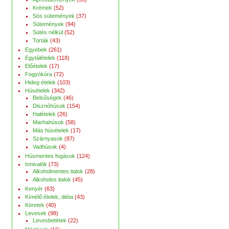
Krémek
(52)
Sós sütemények
(37)
Sütemények
(94)
Sütés nélkül
(52)
Torták
(43)
Egyebek
(261)
Egytálételek
(118)
Előételek
(17)
Fogyókúra
(72)
Hideg ételek
(103)
Húsételek
(342)
Belsőségek
(46)
Disznóhúsok
(154)
Halételek
(26)
Marhahúsok
(58)
Más húsételek
(17)
Szárnyasok
(87)
Vadhúsok
(4)
Húsmentes fogások
(124)
Innivalók
(73)
Alkoholmentes italok
(28)
Alkoholos italok
(45)
Kenyér
(63)
Kímélő ételek, diéta
(43)
Köretek
(40)
Levesek
(98)
Levesbetétek
(22)