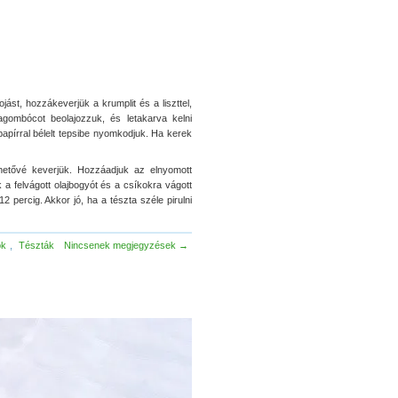
ojást, hozzákeverjük a krumplit és a liszttel,
tagombócot beolajozzuk, és letakarva kelni
papírral bélelt tepsibe nyomkodjuk. Ha kerek
nhetővé keverjük. Hozzáadjuk az elnyomott
a felvágott olajbogyót és a csíkokra vágott
 percig. Akkor jó, ha a tészta széle pirulni
ok
,
Tészták
Nincsenek megjegyzések →