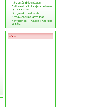
Párizsi készítése házilag
Csirkemell csíkok sajtmártásban –
gyors vacsora
Grízgaluska húslevesbe
A medvehagyma tartósítása
Kenyérlángos – mindenki másképp
csinálja
- x -