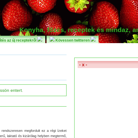
Konyha, főzés, receptek és mindaz, 
tés az új receptekről
Kövessen twitteren
- x -
 rendszeresen megfordult ez a régi ízeket
zerű, laktató és kizárólag helyben megtermő,