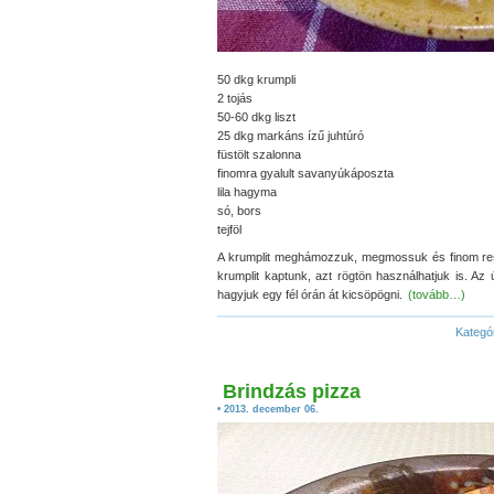
50 dkg krumpli
2 tojás
50-60 dkg liszt
25 dkg markáns ízű juhtúró
füstölt szalonna
finomra gyalult savanyúkáposzta
lila hagyma
só, bors
tejföl
A krumplit meghámozzuk, megmossuk és finom resz
krumplit kaptunk, azt rögtön használhatjuk is. A
hagyjuk egy fél órán át kicsöpögni.
(tovább…)
Kategó
Brindzás pizza
• 2013. december 06.