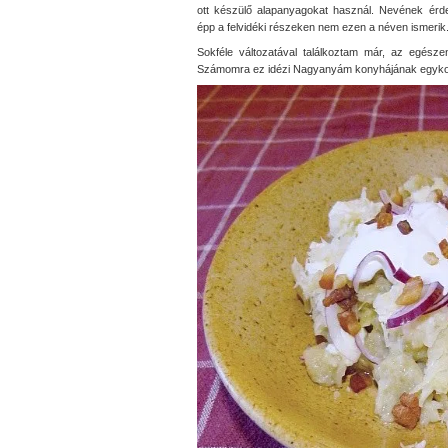
ott készülő alapanyagokat használ. Nevének érd
épp a felvidéki részeken nem ezen a néven ismerik
Sokféle változatával találkoztam már, az egészen
Számomra ez idézi Nagyanyám konyhájának egykori