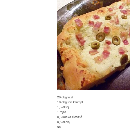
20 dkg liszt
10 dkg tört krumpli
1,5 dl tej
1 tojás
0,5 kocka élesztő
0,5 dl olaj
só