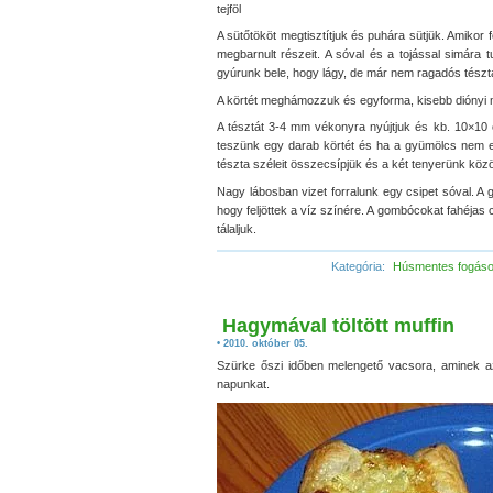
tejföl
A sütőtököt megtisztítjuk és puhára sütjük. Amikor f
megbarnult részeit. A sóval és a tojással simára tu
gyúrunk bele, hogy lágy, de már nem ragadós tészt
A körtét meghámozzuk és egyforma, kisebb diónyi 
A tésztát 3-4 mm vékonyra nyújtjuk és kb. 10×10
teszünk egy darab körtét és ha a gyümölcs nem e
tészta széleit összecsípjük és a két tenyerünk köz
Nagy lábosban vizet forralunk egy csipet sóval. A
hogy feljöttek a víz színére. A gombócokat fahéjas 
tálaljuk.
Kategória:
Húsmentes fogás
Hagymával töltött muffin
• 2010. október 05.
Szürke őszi időben melengető vacsora, aminek a
napunkat.