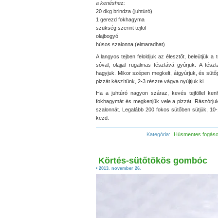
a kenéshez:
20 dkg brindza (juhtúró)
1 gerezd fokhagyma
szükség szerint tejföl
olajbogyó
húsos szalonna (elmaradhat)
A langyos tejben feloldjuk az élesztőt, beleütjük a t
sóval, olajjal rugalmas tésztává gyúrjuk. A tész
hagyjuk. Mikor szépen megkelt, átgyúrjuk, és sütő
pizzát készítünk, 2-3 részre vágva nyújtjuk ki.
Ha a juhtúró nagyon száraz, kevés tejföllel ke
fokhagymát és megkenjük vele a pizzát. Rászórjuk 
szalonnát. Legalább 200 fokos sütőben sütjük, 10-12
kezd.
Kategória:
Húsmentes fogás
Körtés-sütőtökös gombóc
• 2013. november 26.