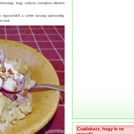
ekessége, hogy szlávos csengése ellenére
.
 egyszerűtől a szinte luxusig tupírozottig.
 ízeit.
Csatlakozz, hogy le ne
maradj!