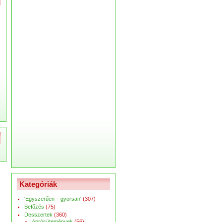
Kategóriák
'Egyszerűen – gyorsan'
(307)
Befőzés
(75)
Desszertek
(360)
Aprósütemények
(56)