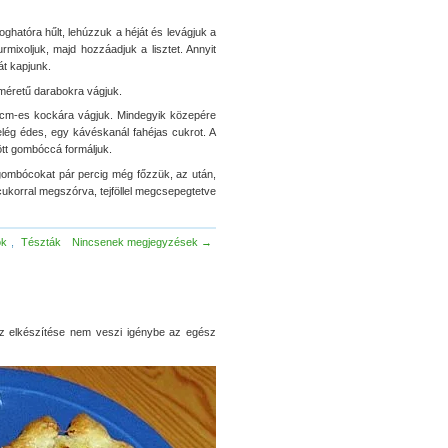
oghatóra hűlt, lehúzzuk a héját és levágjuk a
rmixoljuk, majd hozzáadjuk a lisztet. Annyit
át kapjunk.
méretű darabokra vágjuk.
 cm-es kockára vágjuk. Mindegyik közepére
lég édes, egy kávéskanál fahéjas cukrot. A
ött gombóccá formáljuk.
 gombócokat pár percig még főzzük, az után,
cukorral megszórva, tejföllel megcsepegtetve
ok
,
Tészták
Nincsenek megjegyzések →
z elkészítése nem veszi igénybe az egész