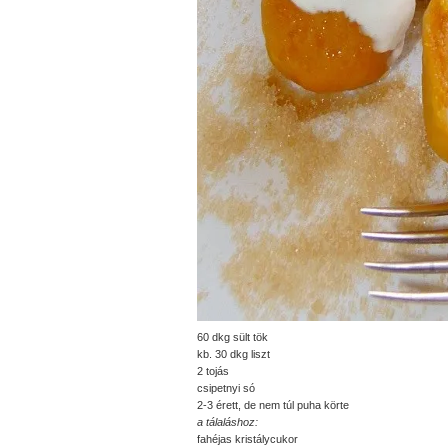
60 dkg sült tök
kb. 30 dkg liszt
2 tojás
csipetnyi só
2-3 érett, de nem túl puha körte
a tálaláshoz:
fahéjas kristálycukor