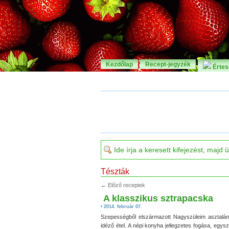
Kezdőlap
Recept-jegyzék
Értesí
Tészták
← Előző receptek
A klasszikus sztrapacska
• 2014. február 07.
Szepességből elszármazott Nagyszüleim asztalán
idéző étel. A népi konyha jellegzetes fogása, egys