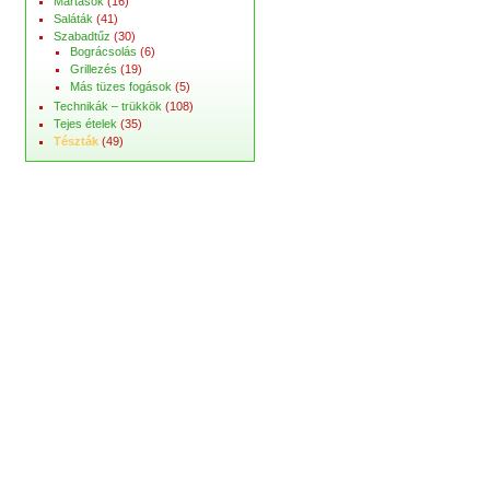
Mártások
(16)
Saláták
(41)
Szabadtűz
(30)
Bográcsolás
(6)
Grillezés
(19)
Más tüzes fogások
(5)
Technikák – trükkök
(108)
Tejes ételek
(35)
Tészták
(49)