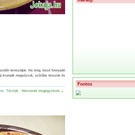
előn lereszeljük. Ha öreg, kissé fonnyadó
z új krumplit megsózzuk, szűrőbe tesszük és
Fontos
ria:
Tészták
Nincsenek megjegyzések →