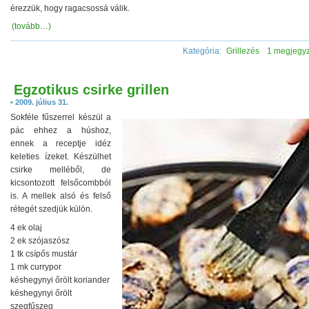
érezzük, hogy ragacsossá válik.
(tovább…)
Kategória:
Grillezés
1 megjegy
Egzotikus csirke grillen
• 2009. július 31.
Sokféle fűszerrel készül a
pác ehhez a húshoz,
ennek a receptje idéz
keleties ízeket. Készülhet
csirke melléből, de
kicsontozott felsőcombból
is. A mellek alsó és felső
rétegét szedjük külön.
4 ek olaj
2 ek szójaszósz
1 tk csípős mustár
1 mk currypor
késhegynyi őrölt koriander
késhegynyi őrölt
szegfűszeg