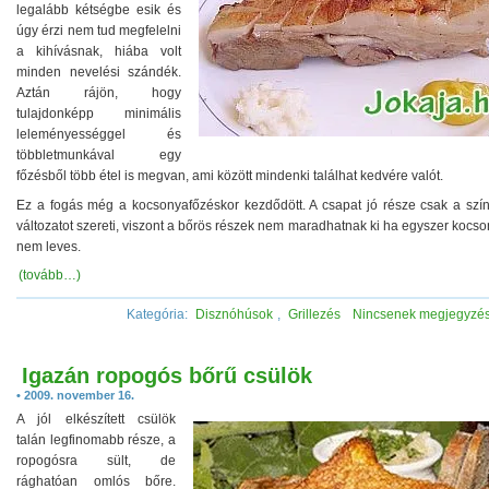
legalább kétségbe esik és
úgy érzi nem tud megfelelni
a kihívásnak, hiába volt
minden nevelési szándék.
Aztán rájön, hogy
tulajdonképp minimális
leleményességgel és
többletmunkával egy
főzésből több étel is megvan, ami között mindenki találhat kedvére valót.
Ez a fogás még a kocsonyafőzéskor kezdődött. A csapat jó része csak a szí
változatot szereti, viszont a bőrös részek nem maradhatnak ki ha egyszer kocso
nem leves.
(tovább…)
Kategória:
Disznóhúsok
,
Grillezés
Nincsenek megjegyzé
Igazán ropogós bőrű csülök
• 2009. november 16.
A jól elkészített csülök
talán legfinomabb része, a
ropogósra sült, de
rághatóan omlós bőre.