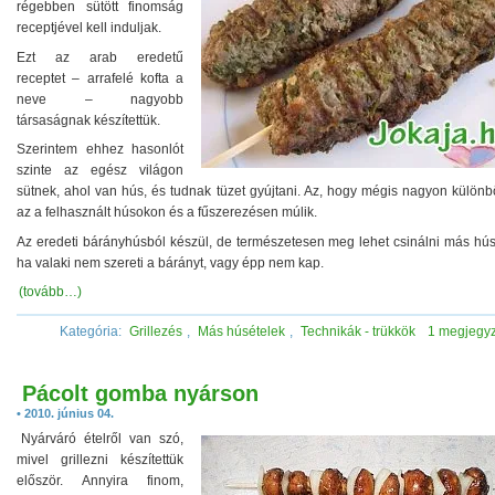
régebben sütött finomság
receptjével kell induljak.
Ezt az arab eredetű
receptet – arrafelé kofta a
neve – nagyobb
társaságnak készítettük.
Szerintem ehhez hasonlót
szinte az egész világon
sütnek, ahol van hús, és tudnak tüzet gyújtani. Az, hogy mégis nagyon különb
az a felhasznált húsokon és a fűszerezésen múlik.
Az eredeti bárányhúsból készül, de természetesen meg lehet csinálni más húsb
ha valaki nem szereti a bárányt, vagy épp nem kap.
(tovább…)
Kategória:
Grillezés
,
Más húsételek
,
Technikák - trükkök
1 megjegy
Pácolt gomba nyárson
• 2010. június 04.
Nyárváró ételről van szó,
mivel grillezni készítettük
először. Annyira finom,