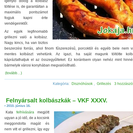
igénylő dolog a kolbász
töltése is, de garantáltan a
maximális pontszámot
fogjuk kapni érte
vendégeinktől.
Az egyik legfinomabb
grillezni való a kolbász.
Nagy kincs, ha van biztos
beszerzési forrás, ahol finom fűszerezésű, porcoktól és egyéb bele nem va
mentes kolbászt vehetünk. Az igazi, ha saját magunk töltötte kolb
kápráztathatjuk el az összegyűlteket. Ez korántsem olyan nehéz mint hinné
bármelyik városi konyhában megvalósítható.
(tovább…)
Kategória:
Disznóhúsok
,
Grillezés
3 hozzászó
Felnyársalt kolbászkák – VKF XXXV.
• 2010. június 16.
Kata
felhívására
megjött
ugyan a jó idő, de a kocsink
meggondolta magát és
nem vitt el grillezni, így egy