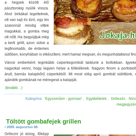
a hegyek között élő
pásztorokig nyúlik vissza.
Ahol birkákat legeltetnek,
ott van sajt és túró, egy kis
szalonnát mindig vittek
magukkal, a gomba meg
ott nőtt. Ha begyújtjuk még
a kerti grillt, azon sütve a
legfinomabb, de érdemes
sütőben, konyhában is elkészíteni, mert hamar megvan, és megunhatatlanul fin
Városi emberként leginkább csiperkegombát találunk a boltokban. Igyek
nagyokat venni, hogy legyen helye a tölteléknek. Nagyon finom a portobell
árult, barnás kalapbőrű csiperkéből. Mi most elég apró gombát sütöttünk, 
ajándék gombának ne méregesd a kalapját.
(tovább…)
Kategória:
'Egyszerűen - gyorsan'
,
Egytálételek
,
Grillezés
Nin
megjegyzé
Töltött gombafejek grillen
• 2009. augusztus 08.
Grillezni jó dolog, főképp