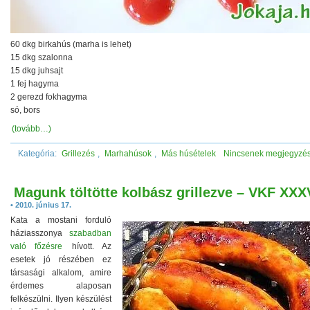
60 dkg birkahús (marha is lehet)
15 dkg szalonna
15 dkg juhsajt
1 fej hagyma
2 gerezd fokhagyma
só, bors
(tovább…)
Kategória:
Grillezés
,
Marhahúsok
,
Más húsételek
Nincsenek megjegyzé
Magunk töltötte kolbász grillezve – VKF XXX
• 2010. június 17.
Kata a mostani forduló
háziasszonya
szabadban
való főzésre
hívott. Az
esetek jó részében ez
társasági alkalom, amire
érdemes alaposan
felkészülni. Ilyen készülést