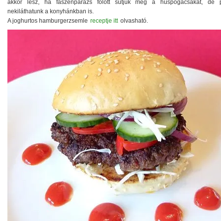
akkor lesz, ha faszénparázs fölött sütjük meg a húspogácsákat, de 
nekiláthatunk a konyhánkban is.
A joghurtos hamburgerzsemle
receptje itt
olvasható.