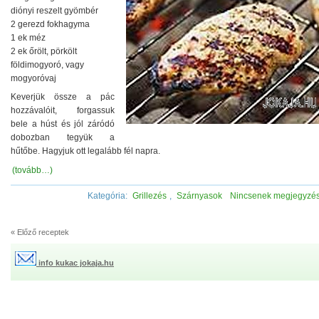
diónyi reszelt gyömbér
2 gerezd fokhagyma
1 ek méz
2 ek őrölt, pörkölt
földimogyoró, vagy
mogyoróvaj
Keverjük össze a pác
hozzávalóit, forgassuk
bele a húst és jól záródó
dobozban tegyük a
hűtőbe. Hagyjuk ott legalább fél napra.
(tovább…)
Kategória:
Grillezés
,
Szárnyasok
Nincsenek megjegyzé
« Előző receptek
info kukac jokaja.hu