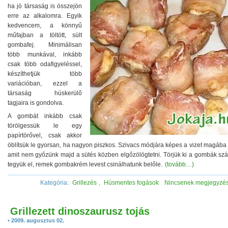
ha jó társaság is összejön
erre az alkalomra. Egyik
kedvencem, a könnyű
műfajban a töltött, sült
gombafej. Minimálisan
több munkával, inkább
csak több odafigyeléssel,
készíthetjük több
variációban, ezzel a
társaság húskerülő
tagjaira is gondolva.
A gombát inkább csak
törölgessük le egy
papírtörővel, csak akkor
öblítsük le gyorsan, ha nagyon piszkos. Szivacs módjára képes a vizet magába 
amit nem győzünk majd a sütés közben elgőzölögtetni. Törjük ki a gombák szár
tegyük el, remek gombakrém levest csinálhatunk belőle.
(tovább…)
Kategória:
Grillezés
,
Húsmentes fogások
Nincsenek megjegyzé
Grillezett dinoszaurusz tojás
• 2009. augusztus 02.