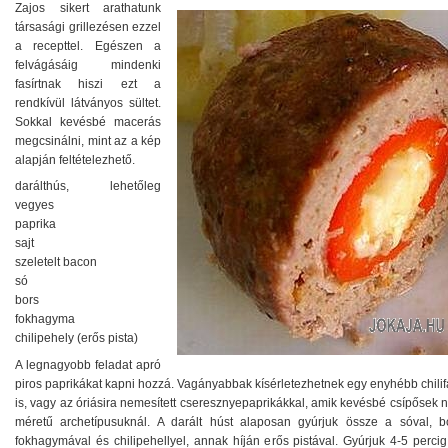
Zajos sikert arathatunk
társasági grillezésen ezzel
a recepttel. Egészen a
felvágásáig mindenki
fasírtnak hiszi ezt a
rendkívül látványos sültet.
Sokkal kevésbé macerás
megcsinálni, mint az a kép
alapján feltételezhető.
darálthús, lehetőleg
vegyes
paprika
sajt
szeletelt bacon
só
bors
fokhagyma
chilipehely (erős pista)
A legnagyobb feladat apró
piros paprikákat kapni hozzá. Vagányabbak kísérletezhetnek egy enyhébb chilif
is, vagy az óriásira nemesített cseresznyepaprikákkal, amik kevésbé csípősek
méretű archetípusuknál. A darált húst alaposan gyúrjuk össze a sóval, bo
fokhagymával és chilipehellyel, annak híján erős pistával. Gyúrjuk 4-5 perci