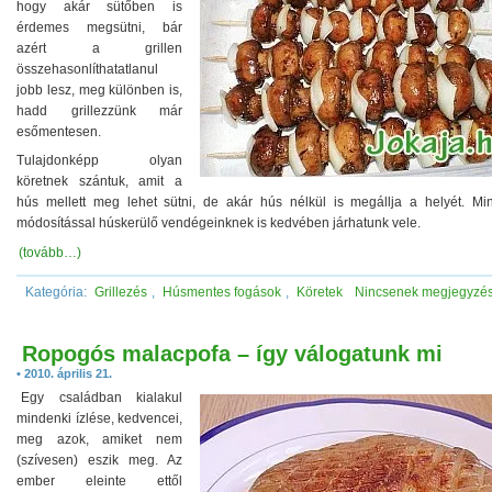
hogy akár sütőben is
érdemes megsütni, bár
azért a grillen
összehasonlíthatatlanul
jobb lesz, meg különben is,
hadd grillezzünk már
esőmentesen.
Tulajdonképp olyan
köretnek szántuk, amit a
hús mellett meg lehet sütni, de akár hús nélkül is megállja a helyét. Min
módosítással húskerülő vendégeinknek is kedvében járhatunk vele.
(tovább…)
Kategória:
Grillezés
,
Húsmentes fogások
,
Köretek
Nincsenek megjegyzé
Ropogós malacpofa – így válogatunk mi
• 2010. április 21.
Egy családban kialakul
mindenki ízlése, kedvencei,
meg azok, amiket nem
(szívesen) eszik meg. Az
ember eleinte ettől