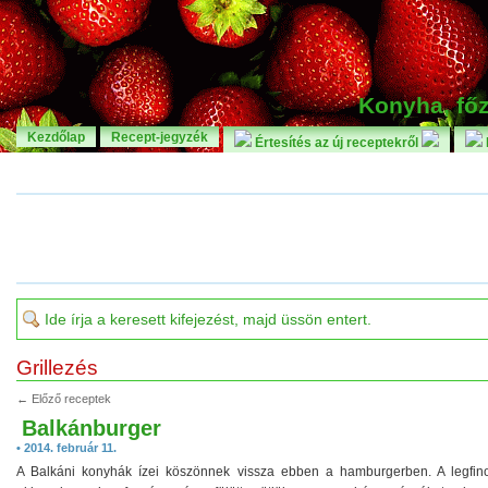
Konyha, főz
Kezdőlap
Recept-jegyzék
Értesítés az új receptekről
Grillezés
← Előző receptek
Balkánburger
• 2014. február 11.
A Balkáni konyhák ízei köszönnek vissza ebben a hamburgerben. A legfi