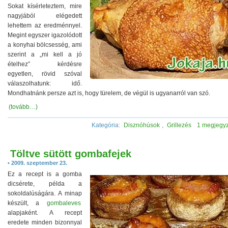
Sokat kísérleteztem, mire
nagyjából elégedett
lehettem az eredménnyel.
Megint egyszer igazolódott
a konyhai bölcsesség, ami
szerint a „mi kell a jó
ételhez” kérdésre
egyetlen, rövid szóval
válaszolhatunk: idő.
Mondhatnánk persze azt is, hogy türelem, de végül is ugyanarról van szó.
(tovább…)
Kategória:
Disznóhúsok
,
Grillezés
1 megjegy
Töltve sütött gombafejek
• 2009. szeptember 23.
Ez a recept is a gomba
dicsérete, példa a
sokoldalúságára. A minap
készült, a
gombaleves
alapjaként. A recept
eredete minden bizonnyal