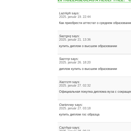
Lazrkph
says:
2025. január 19. 22:44
Как приобрести аттестат о среднем образовани
Sazrgxq
says:
2025. január 21. 13:36
купить диплом о высшем образовании
Sazrrrp
says:
2025. január 26. 18:20
диплом купить о высшем образовании
Xazrrzm
says:
2025. január 27. 02:32
Официальная покупка диплома вуза с сокраще
Oariorvwy
says:
2025. január 27. 03:18
купить диплом гос образца
Cazrhyp
says:
2025. január 28. 06:11