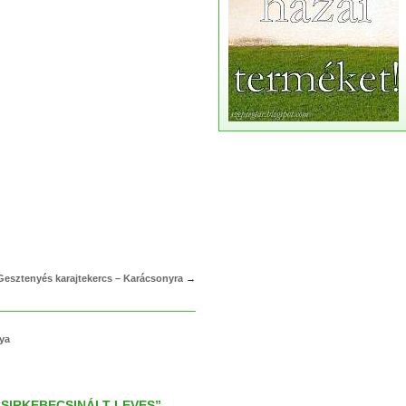
Gesztenyés karajtekercs – Karácsonyra
→
lya
CSIRKEBECSINÁLT LEVES”