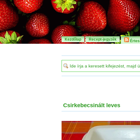
Kezdőlap
Recept-jegyzék
Értesí
Csirkebecsinált leves