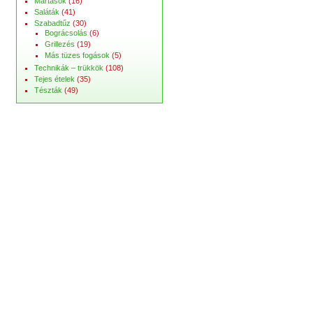
Mártások
(16)
Saláták
(41)
Szabadtűz
(30)
Bográcsolás
(6)
Grillezés
(19)
Más tüzes fogások
(5)
Technikák – trükkök
(108)
Tejes ételek
(35)
Tészták
(49)