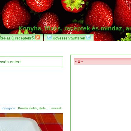
Konyha, főzés, receptek és mindaz, 
tés az új receptekről
Kövessen twitteren
- x -
Kategória:
Kímélő ételek, diéta
,
Levesek