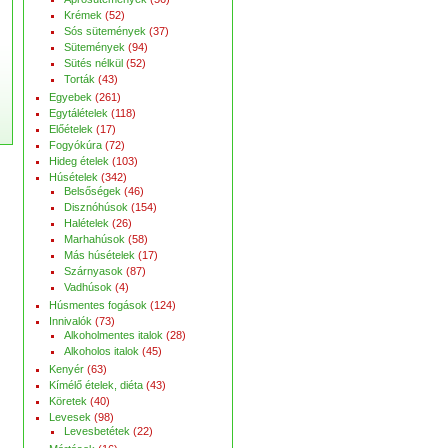
Krémek
(52)
Sós sütemények
(37)
Sütemények
(94)
Sütés nélkül
(52)
Torták
(43)
Egyebek
(261)
Egytálételek
(118)
Előételek
(17)
Fogyókúra
(72)
Hideg ételek
(103)
Húsételek
(342)
Belsőségek
(46)
Disznóhúsok
(154)
Halételek
(26)
Marhahúsok
(58)
Más húsételek
(17)
Szárnyasok
(87)
Vadhúsok
(4)
Húsmentes fogások
(124)
Innivalók
(73)
Alkoholmentes italok
(28)
Alkoholos italok
(45)
Kenyér
(63)
Kímélő ételek, diéta
(43)
Köretek
(40)
Levesek
(98)
Levesbetétek
(22)