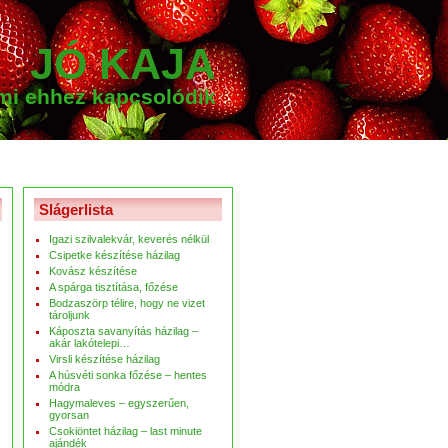
JÓ KAJA
ami ehhez kapcsolódik
Slágerlista
Igazi szilvalekvár, keverés nélkül
Csipetke készítése házilag
Kovász készítése
A spárga tisztítása, főzése
Bodzaszörp télire, hogy ne vizet
tároljunk
Káposzta savanyítás házilag –
akár lakótelepi…
Virsli készítése házilag
A húsvéti sonka főzése – hentes
módra
Hagymaleves – egyszerűen,
gyorsan
Csokiöntet házilag – last minute
ajándék