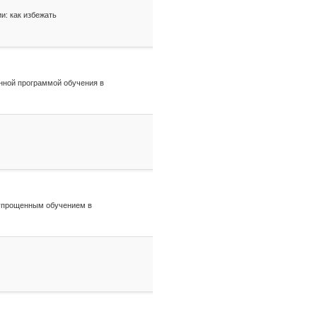
и: как избежать
нной программой обучения в
 упрощенным обучением в