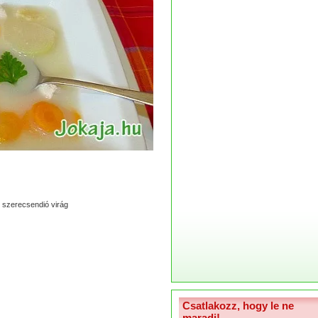
 szerecsendió virág
Csatlakozz, hogy le ne
maradj!