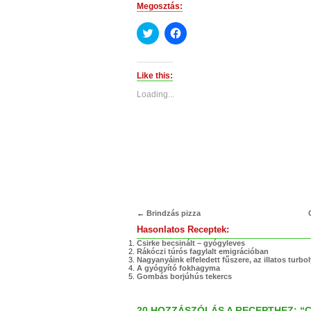
Megosztás:
Click
Click
to
to
share
share
on
on
Twitter
Facebook
(Opens
(Opens
Like this:
in
in
new
new
Loading...
window)
window)
←
Brindzás pizza
Hasonlatos Receptek:
Csirke becsinált – gyógyleves
Rákóczi túrós fagylalt emigrációban
Nagyanyáink elfeledett fűszere, az illatos turbo
A gyógyító fokhagyma
Gombás borjúhús tekercs
20 HOZZÁSZÓLÁS A RECEPTHEZ: “