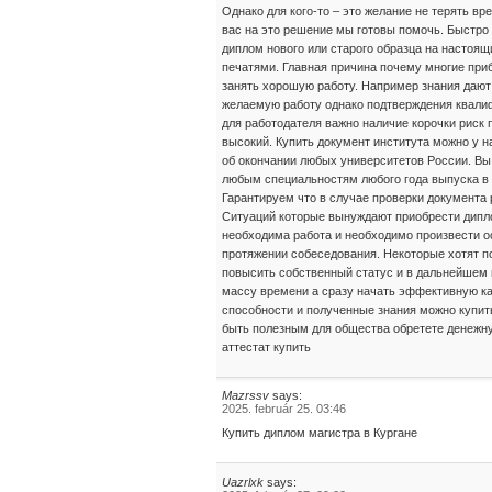
Однако для кого-то – это желание не терять вр
вас на это решение мы готовы помочь. Быстро
диплом нового или старого образца на настоя
печатями. Главная причина почему многие приб
занять хорошую работу. Например знания дают
желаемую работу однако подтверждения квалиф
для работодателя важно наличие корочки риск 
высокий. Купить документ института можно у 
об окончании любых университетов России. В
любым специальностям любого года выпуска в
Гарантируем что в случае проверки документа 
Ситуаций которые вынуждают приобрести дипл
необходима работа и необходимо произвести о
протяжении собеседования. Некоторые хотят 
повысить собственный статус и в дальнейшем н
массу времени а сразу начать эффективную к
способности и полученные знания можно купит
быть полезным для общества обретете денежну
аттестат купить
Mazrssv
says:
2025. február 25. 03:46
Купить диплом магистра в Кургане
Uazrlxk
says: