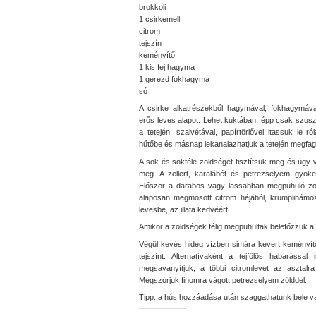
brokkoli
1 csirkemell
citrom
tejszín
keményítő
1 kis fej hagyma
1 gerezd fokhagyma
só
A csirke alkatrészekből hagymával, fokhagymáva
erős leves alapot. Lehet kuktában, épp csak szusz
a tetején, szalvétával, papírtörlővel itassuk le 
hűtőbe és másnap lekanalazhatjuk a tetején megfagy
A sok és sokféle zöldséget tisztítsuk meg és úgy 
meg. A zellert, karalábét és petrezselyem gyöke
Először a darabos vagy lassabban megpuhuló zöld
alaposan megmosott citrom héjából, krumplihámo
levesbe, az illata kedvéért.
Amikor a zöldségek félig megpuhultak belefőzzük a 
Végül kevés hideg vízben simára kevert keményítőv
tejszínt. Alternatívaként a tejfölös habarással
megsavanyítjuk, a többi citromlevet az asztalr
Megszórjuk finomra vágott petrezselyem zölddel.
Tipp: a hús hozzáadása után szaggathatunk bele vaj