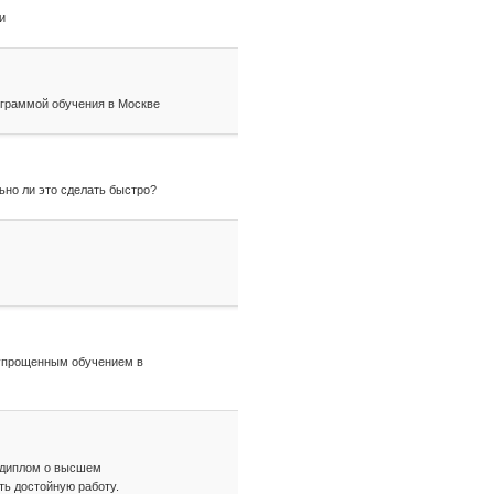
и
граммой обучения в Москве
ьно ли это сделать быстро?
 упрощенным обучением в
 диплом о высшем
ть достойную работу.