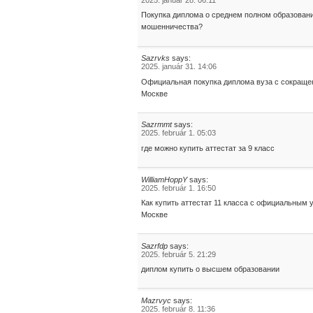
Покупка диплома о среднем полном образовани
мошенничества?
Sazrvks
says:
2025. január 31. 14:06
Официальная покупка диплома вуза с сокраще
Москве
Sazrmmt
says:
2025. február 1. 05:03
где можно купить аттестат за 9 класс
WilliamHoppY
says:
2025. február 1. 16:50
Как купить аттестат 11 класса с официальным
Москве
Sazrfdp
says:
2025. február 5. 21:29
диплом купить о высшем образовании
Mazrvyc
says:
2025. február 8. 11:36