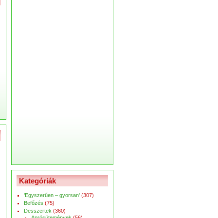
Kategóriák
'Egyszerűen – gyorsan'
(307)
Befőzés
(75)
Desszertek
(360)
Aprósütemények
(56)