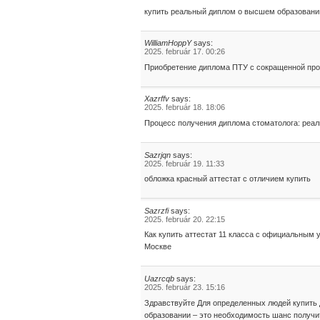
купить реальный диплом о высшем образовани
WilliamHoppY
says:
2025. február 17. 00:26
Приобретение диплома ПТУ с сокращенной про
Xazrffv
says:
2025. február 18. 18:06
Процесс получения диплома стоматолога: реал
Sazrjqn
says:
2025. február 19. 11:33
обложка красный аттестат с отличием купить
Sazrzfi
says:
2025. február 20. 22:15
Как купить аттестат 11 класса с официальным
Москве
Uazrcqb
says:
2025. február 23. 15:16
Здравствуйте Для определенных людей купить
образовании – это необходимость шанс получи