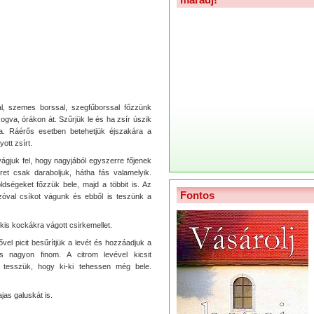
l, szemes borssal, szegfűborssal főzzünk
ogva, órákon át. Szűrjük le és ha zsír úszik
róla. Ráérős esetben betehetjük éjszakára a
ott zsírt.
vágjuk fel, hogy nagyjából egyszerre főjenek
ret csak daraboljuk, hátha fás valamelyik.
ségeket főzzük bele, majd a többit is. Az
Fontos
zóval csíkot vágunk és ebből is teszünk a
kis kockákra vágott csirkemellet.
el picit besűrítjük a levét és hozzáadjuk a
 is nagyon finom. A citrom levével kicsit
a tesszük, hogy ki-ki tehessen még bele.
as galuskát is.