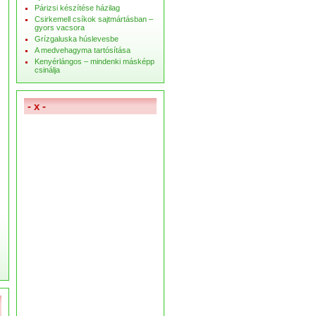
Párizsi készítése házilag
Csirkemell csíkok sajtmártásban –
gyors vacsora
Grízgaluska húslevesbe
A medvehagyma tartósítása
Kenyérlángos – mindenki másképp
csinálja
- x -