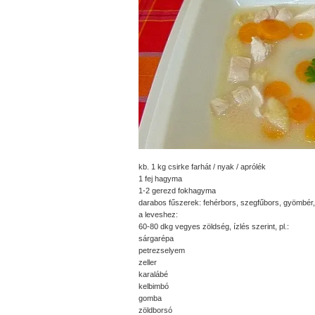
kb. 1 kg csirke farhát / nyak / aprólék
1 fej hagyma
1-2 gerezd fokhagyma
darabos fűszerek: fehérbors, szegfűbors, gyömbér,
a leveshez:
60-80 dkg vegyes zöldség, ízlés szerint, pl.:
sárgarépa
petrezselyem
zeller
karalábé
kelbimbó
gomba
zöldborsó