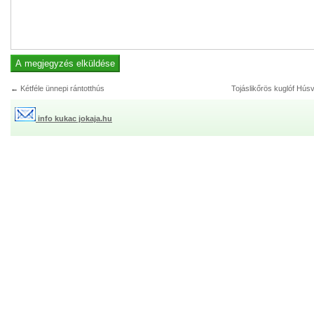
←
Kétféle ünnepi rántotthús
Tojáslikőrös kuglóf Hús
info kukac jokaja.hu