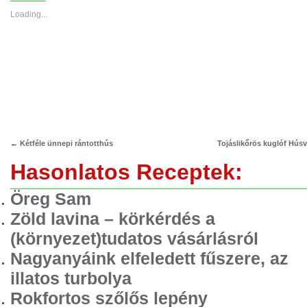
in
in
new
new
Loading...
window)
window)
←
Kétféle ünnepi rántotthús
Tojáslikőrös kuglóf Húsv
Hasonlatos Receptek:
Öreg Sam
Zöld lavina – körkérdés a
(környezet)tudatos vásárlásról
Nagyanyáink elfeledett fűszere, az
illatos turbolya
Rokfortos szőlős lepény