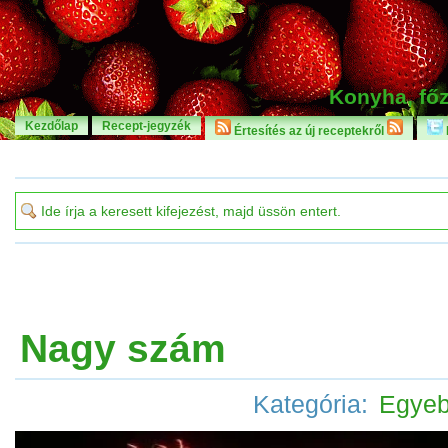
Konyha, főz
Kezdőlap
Recept-jegyzék
Értesítés az új receptekről
Nagy szám
Kategória:
Egye