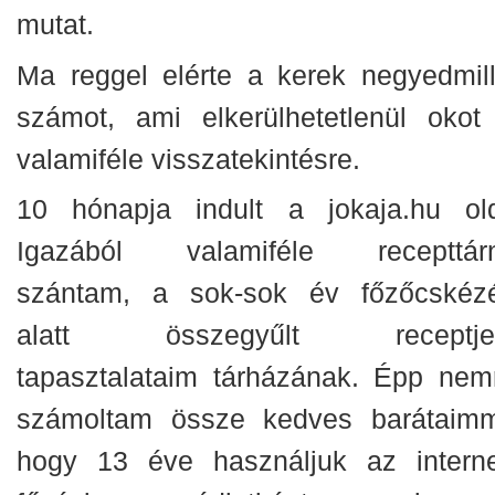
mutat.
Ma reggel elérte a kerek negyedmill
számot, ami elkerülhetetlenül okot
valamiféle visszatekintésre.
10 hónapja indult a jokaja.hu old
Igazából valamiféle recepttár
szántam, a sok-sok év főzőcskéz
alatt összegyűlt receptje
tapasztalataim tárházának. Épp nem
számoltam össze kedves barátaimm
hogy 13 éve használjuk az interne