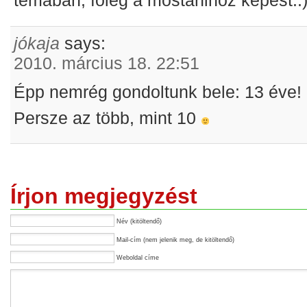
témában, főleg a mostanihoz képest.:
jókaja
says:
2010. március 18. 22:51
Épp nemrég gondoltunk bele: 13 éve!
Persze az több, mint 10
Írjon megjegyzést
Név (kitöltendő)
Mail-cím (nem jelenik meg, de kitöltendő)
Weboldal címe