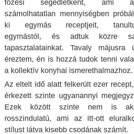
főzési segédletként, ami al
számolhatatlan mennyiségben próbál
ki egymás receptjeit, tanult
egymástól, és adtuk közre sa
tapasztalatainkat. Tavaly májusra 
éreztem, én is hozzá tudok tenni vala
a kollektív konyhai ismerethalmazhoz.
Az eltelt idő alatt felkerült ezer recept
érkezett szinte ugyanannyi megjegyz
Ezek között szinte nem is ak
rosszindulatú, ami az itt-ott eluralk
stílust látva kisebb csodának számít.