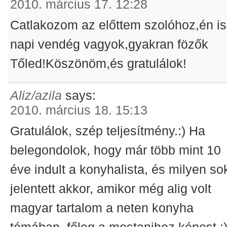
2010. március 17. 12:28
Catlakozom az előttem szolóhoz,én is
napi vendég vagyok,gyakran fözők
Tőled!Köszönöm,és gratulálok!
Aliz/azila
says:
2010. március 18. 15:13
Gratulálok, szép teljesítmény.:) Ha
belegondolok, hogy már több mint 10
éve indult a konyhalista, és milyen so
jelentett akkor, amikor még alig volt
magyar tartalom a neten konyha