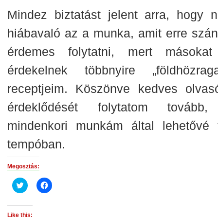
Mindez biztatást jelent arra, hogy 
hiábavaló az a munka, amit erre szán
érdemes folytatni, mert másokat
érdekelnek többnyire „földhözraga
receptjeim. Köszönve kedves olvas
érdeklődését folytatom tovább
mindenkori munkám által lehetővé t
tempóban.
Megosztás:
Click
Click
to
to
share
share
on
on
Twitter
Facebook
(Opens
(Opens
Like this: