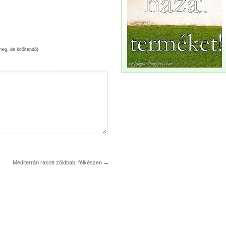
meg, de kitöltendő)
Mediterrán rakott zöldbab, félkészen
→