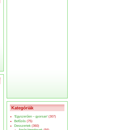
Kategóriák
'Egyszerűen – gyorsan'
(307)
Befőzés
(75)
Desszertek
(360)
Aprósütemények
(56)