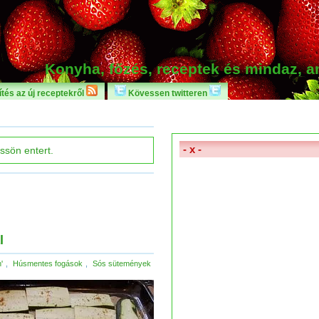
Konyha, főzés, receptek és mindaz, 
tés az új receptekről
Kövessen twitteren
- x -
l
'
,
Húsmentes fogások
,
Sós sütemények