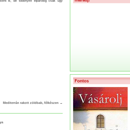
etként is, de többnyire elpárolog csak úgy
Fontos
Mediterrán rakott zöldbab, félkészen
→
lya