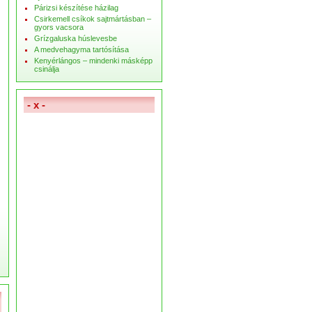
Párizsi készítése házilag
Csirkemell csíkok sajtmártásban –
gyors vacsora
Grízgaluska húslevesbe
A medvehagyma tartósítása
Kenyérlángos – mindenki másképp
csinálja
- x -