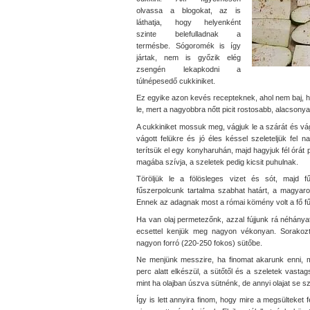
olvassa a blogokat, az is
láthatja, hogy helyenként
szinte belefulladnak a
termésbe. Sógoromék is így
jártak, nem is győzik elég
zsengén lekapkodni a
túlnépesedő cukkiniket.
Ez egyike azon kevés recepteknek, ahol nem baj,
le, mert a nagyobbra nőtt picit rostosabb, alacsonya
A cukkiniket mossuk meg, vágjuk le a szárát és vág
vágott felükre és jó éles késsel szeleteljük fe
terítsük el egy konyharuhán, majd hagyjuk fél órát p
magába szívja, a szeletek pedig kicsit puhulnak.
Töröljük le a fölösleges vizet és sót, majd f
fűszerpolcunk tartalma szabhat határt, a magyaros
Ennek az adagnak most a római kömény volt a fő f
Ha van olaj permetezőnk, azzal fújjunk rá néhány
ecsettel kenjük meg nagyon vékonyan. Sorakoztas
nagyon forró (220-250 fokos) sütőbe.
Ne menjünk messzire, ha finomat akarunk enni, m
perc alatt elkészül, a sütőtől és a szeletek vast
mint ha olajban úszva sütnénk, de annyi olajat se 
Így is lett annyira finom, hogy mire a megsülteke