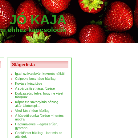
JÓ KAJA
ami ehhez kapcsolódik
Slágerlista
Igazi szilvalekvár, keverés nélkül
Csipetke készítése házilag
Kovász készítése
A spárga tisztítása, főzése
Bodzaszörp télire, hogy ne vizet
tároljunk
Káposzta savanyítás házilag –
akár lakótelepi…
Virsli készítése házilag
A húsvéti sonka főzése – hentes
módra
Hagymaleves – egyszerűen,
gyorsan
Csokiöntet házilag – last minute
ajándék