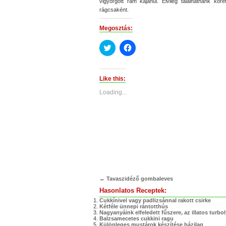
vigyorgott rám kajánul. Elvileg tálalhatnánk kör
rágcsaként.
Megosztás:
Click
Click
to
to
share
share
on
on
Twitter
Facebook
(Opens
(Opens
Like this:
in
in
new
new
Loading...
window)
window)
←
Tavaszidéző gombaleves
Hasonlatos Receptek:
Cukkínivel vagy padlizsánnal rakott csirke
Kétféle ünnepi rántotthús
Nagyanyáink elfeledett fűszere, az illatos turbo
Balzsamecetes cukkini ragu
Különleges mustárok készítése házilag