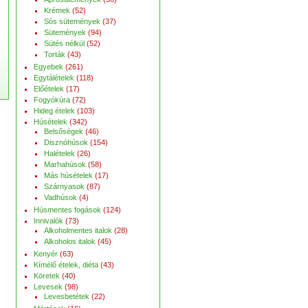
Krémek
(52)
Sós sütemények
(37)
Sütemények
(94)
Sütés nélkül
(52)
Torták
(43)
Egyebek
(261)
Egytálételek
(118)
Előételek
(17)
Fogyókúra
(72)
Hideg ételek
(103)
Húsételek
(342)
Belsőségek
(46)
Disznóhúsok
(154)
Halételek
(26)
Marhahúsok
(58)
Más húsételek
(17)
Szárnyasok
(87)
Vadhúsok
(4)
Húsmentes fogások
(124)
Innivalók
(73)
Alkoholmentes italok
(28)
Alkoholos italok
(45)
Kenyér
(63)
Kímélő ételek, diéta
(43)
Köretek
(40)
Levesek
(98)
Levesbetétek
(22)