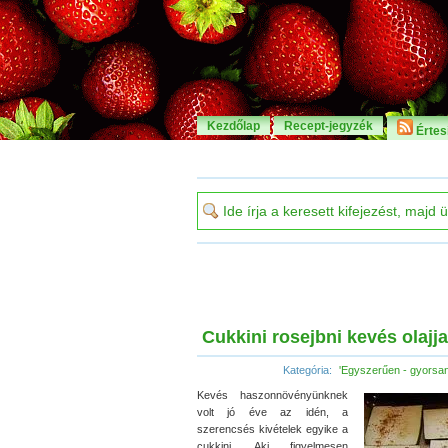
Kezdőlap
Recept-jegyzék
Értesí
Cukkini rosejbni kevés olajja
Kategória:
'Egyszerűen - gyorsan
Kevés haszonnövényünknek
volt jó éve az idén, a
szerencsés kivételek egyike a
cukkini. Aki figyelmesen