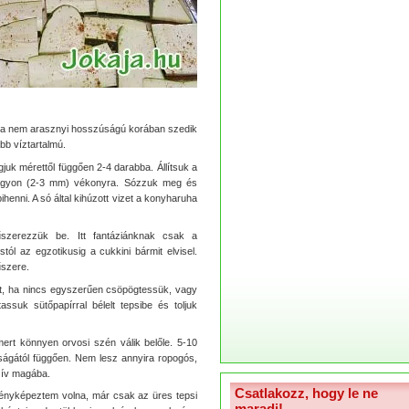
 ha nem arasznyi hosszúságú korában szedik
bb víztartalmú.
juk mérettől függően 2-4 darabba. Állítsuk a
l nagyon (2-3 mm) vékonyra. Sózzuk meg és
ihenni. A só által kihúzott vizet a konyharuha
űszerezzük be. Itt fantáziánknak csak a
tól az egzotikusig a cukkini bármit elvisel.
űszere.
at, ha nincs egyszerűen csöpögtessük, vagy
suk sütőpapírral bélelt tepsibe és toljuk
ert könnyen orvosi szén válik belőle. 5-10
agságától függően. Nem lesz annyira ropogós,
szív magába.
Csatlakozz, hogy le ne
t fényképeztem volna, már csak az üres tepsi
maradj!