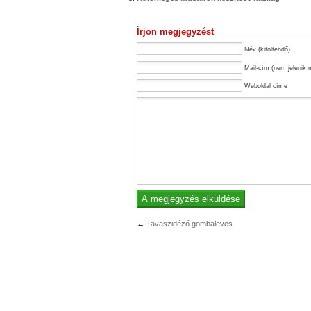
Írjon megjegyzést
Név (kitöltendő)
Mail-cím (nem jelenik 
Weboldal címe
←
Tavaszidéző gombaleves