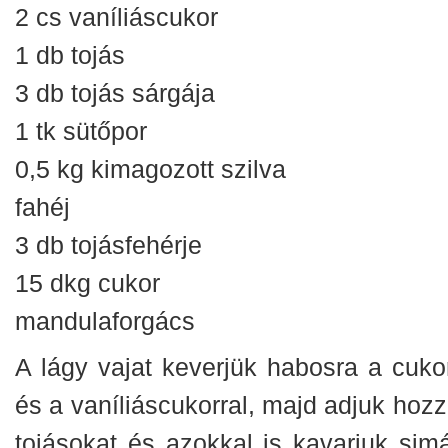
2 cs vaníliáscukor
1 db tojás
3 db tojás sárgája
1 tk sütőpor
0,5 kg kimagozott szilva
fahéj
3 db tojásfehérje
15 dkg cukor
mandulaforgács
A lágy vajat keverjük habosra a cukor
és a vaníliáscukorral, majd adjuk hozz
tojásokat és azokkal is kavarjuk simá