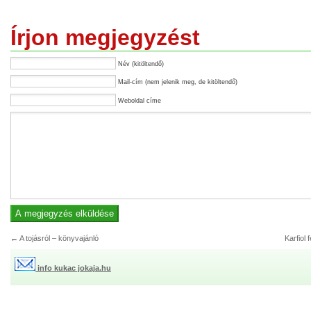
Írjon megjegyzést
Név (kitöltendő)
Mail-cím (nem jelenik meg, de kitöltendő)
Weboldal címe
←
A tojásról – könyvajánló
Karfiol f
info kukac jokaja.hu