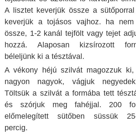
A lisztet keverjük össze a sütőporral
keverjük a tojásos vajhoz. ha nem 
össze, 1-2 kanál tejfölt vagy tejet ad
hozzá. Alaposan kizsírozott for
béleljünk ki a tésztával.
A vékony héjú szilvát magozzuk ki,
nagyon nagyok, vágjuk negyedek
Töltsük a szilvát a formába tett tészt
és szórjuk meg fahéjjal. 200 fo
előmelegített sütőben süssük 25
percig.