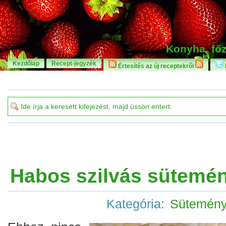
Konyha, főz
Kezdőlap
Recept-jegyzék
Értesítés az új receptekről
Habos szilvás sütemé
Kategória:
Sütemén