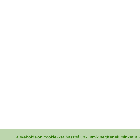
A weboldalon cookie-kat használunk, amik segítenek minket a l