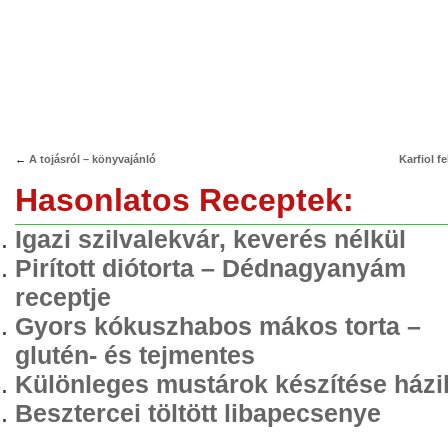
←
A tojásról – könyvajánló
Karfiol fe
Hasonlatos Receptek:
Igazi szilvalekvár, keverés nélkül
Pirított diótorta – Dédnagyanyám
receptje
Gyors kókuszhabos mákos torta –
glutén- és tejmentes
Különleges mustárok készítése házi
Besztercei töltött libapecsenye