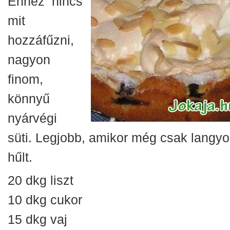
Ehhez nincs
mit
hozzáfűzni,
nagyon
finom,
könnyű
nyárvégi
süti. Legjobb, amikor még csak langyo
hűlt.
20 dkg liszt
10 dkg cukor
15 dkg vaj