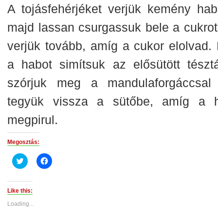
A tojásfehérjéket verjük kemény hab
majd lassan csurgassuk bele a cukrot
verjük tovább, amíg a cukor elolvad. 
a habot simítsuk az elősütött tésztá
szórjuk meg a mandulaforgáccsal
tegyük vissza a sütőbe, amíg a 
megpirul.
Megosztás:
Click
Click
to
to
share
share
on
on
Twitter
Facebook
(Opens
(Opens
Like this:
in
in
new
new
Loading...
window)
window)