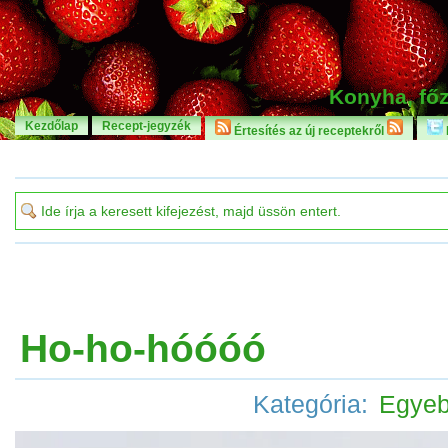
Konyha, főz
Kezdőlap
Recept-jegyzék
Értesítés az új receptekről
Ho-ho-hóóóó
Kategória:
Egye