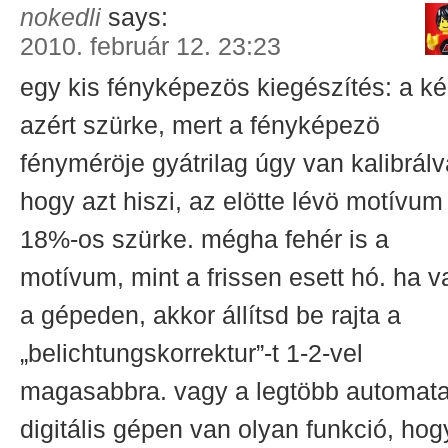
nokedli
says:
2010. február 12. 23:23
egy kis fényképezös kiegészítés: a k
azért szürke, mert a fényképezö
fényméröje gyátrilag úgy van kalibrálv
hogy azt hiszi, az elötte lévö motívum
18%-os szürke. mégha fehér is a
motívum, mint a frissen esett hó. ha v
a gépeden, akkor állítsd be rajta a
„belichtungskorrektur”-t 1-2-vel
magasabbra. vagy a legtöbb automat
digitális gépen van olyan funkció, hog