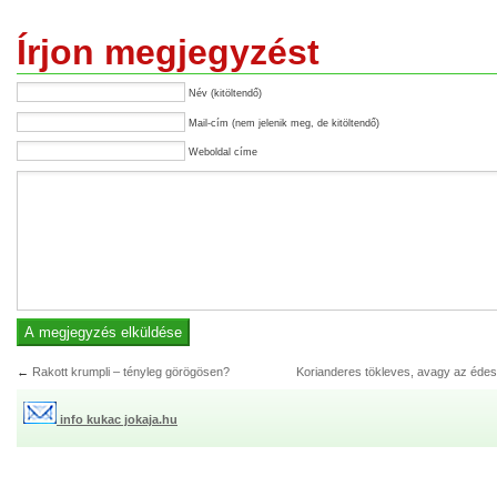
Írjon megjegyzést
Név (kitöltendő)
Mail-cím (nem jelenik meg, de kitöltendő)
Weboldal címe
←
Rakott krumpli – tényleg görögösen?
Korianderes tökleves, avagy az édes 
info kukac jokaja.hu