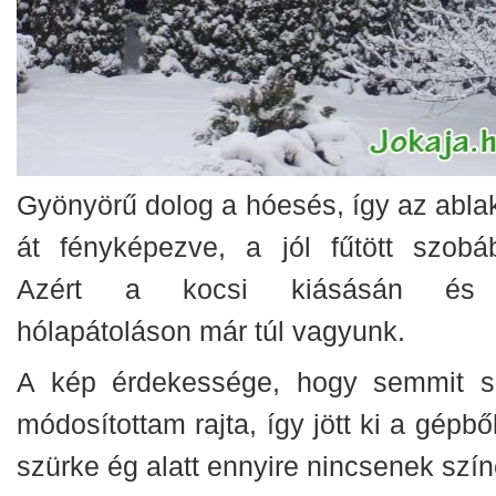
Gyönyörű dolog a hóesés, így az abla
át fényképezve, a jól fűtött szobáb
Azért a kocsi kiásásán és
hólapátoláson már túl vagyunk.
A kép érdekessége, hogy semmit 
módosítottam rajta, így jött ki a gépbő
szürke ég alatt ennyire nincsenek szín