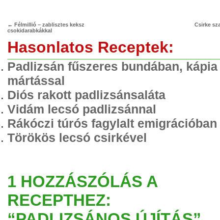
←
Félmillió – zablisztes keksz
Csirke sza
csokidarabkákkal
Hasonlatos Receptek:
Padlizsán fűszeres bundában, kápia
mártással
Diós rakott padlizsánsaláta
Vidám lecsó padlizsánnal
Rákóczi túrós fagylalt emigrációban
Törökös lecsó csirkével
1 HOZZÁSZÓLÁS A
RECEPTHEZ:
“PADLIZSÁNOS ÚJÍTÁS”