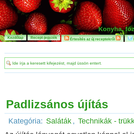
Konyha, főz
Kezdőlap
Recept-jegyzék
Értesítés az új receptekről
Padlizsános újítás
Kategória:
Saláták
,
Technikák - trük