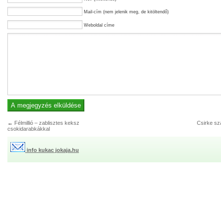
Mail-cím (nem jelenik meg, de kitöltendő)
Weboldal címe
←
Félmillió – zablisztes keksz
Csirke sz
csokidarabkákkal
info kukac jokaja.hu