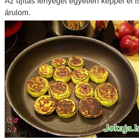
Az újítás lényegét egyetlen képpel el i
árulom.