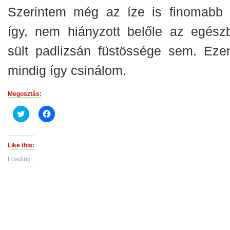
Szerintem még az íze is finomabb l
így, nem hiányzott belőle az egész
sült padlizsán füstössége sem. Ezen
mindig így csinálom.
Megosztás:
Click
Click
to
to
share
share
on
on
Twitter
Facebook
(Opens
(Opens
Like this:
in
in
new
new
Loading...
window)
window)