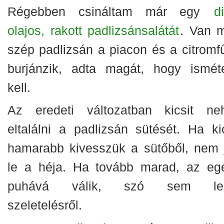
Régebben csináltam már egy
d
olajos, rakott padlizsánsalátát
. Van 
szép padlizsán a piacon és a citromfű
burjánzik, adta magát, hogy isméte
kell.
Az eredeti változatban kicsit ne
eltalálni a padlizsán sütését. Ha kic
hamarabb kivesszük a sütőből, nem 
le a héja. Ha tovább marad, az eg
puhává válik, szó sem leh
szeletelésről.