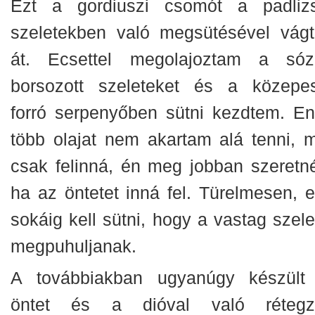
Ezt a gordiuszi csomót a padliz
szeletekben való megsütésével vág
át. Ecsettel megolajoztam a sózo
borsozott szeleteket és a közepe
forró serpenyőben sütni kezdtem. En
több olajat nem akartam alá tenni, m
csak felinná, én meg jobban szeretn
ha az öntetet inná fel. Türelmesen, e
sokáig kell sütni, hogy a vastag szele
megpuhuljanak.
A továbbiakban ugyanúgy készült
öntet és a dióval való rétegz