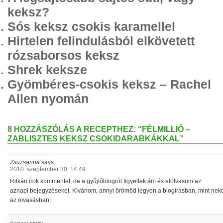
keksz?
Sós keksz csokis karamellel
Hirtelen felindulásból elkövetett
rózsaborsos keksz
Shrek keksze
Gyömbéres-csokis keksz – Rachel
Allen nyomán
8 HOZZÁSZÓLÁS A RECEPTHEZ: “FÉLMILLIÓ –
ZABLISZTES KEKSZ CSOKIDARABKÁKKAL”
Zsuzsanna
says:
2010. szeptember 30. 14:49
Ritkán írok kommentet, de a gyűjtőblogról figyellek ám és elolvasom az
aznapi bejegyzéseket. Kívánom, annyi örömöd legyen a blogírásban, mint nek
az olvasásban!