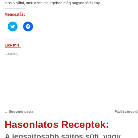
tepsin hűlni, mert azon melegében még nagyon törékeny.
Megosztás:
Click
Click
to
to
share
share
on
on
Twitter
Facebook
(Opens
(Opens
Like this:
in
in
new
new
Loading...
window)
window)
←
Souvenir pasta
Padlizsános új
Hasonlatos Receptek:
A legsajtosabb sajtos süti, vagy