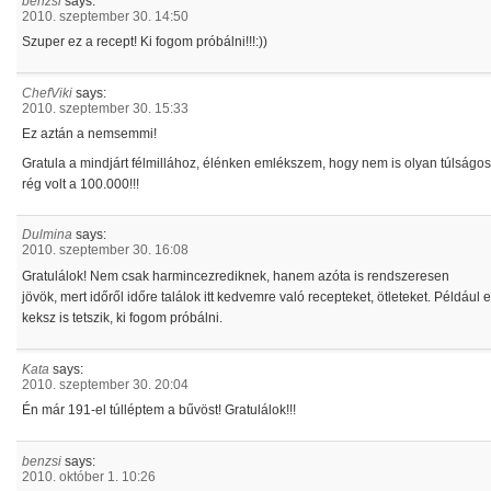
benzsi
says:
2010. szeptember 30. 14:50
Szuper ez a recept! Ki fogom próbálni!!!:))
ChefViki
says:
2010. szeptember 30. 15:33
Ez aztán a nemsemmi!
Gratula a mindjárt félmillához, élénken emlékszem, hogy nem is olyan túlságo
rég volt a 100.000!!!
Dulmina
says:
2010. szeptember 30. 16:08
Gratulálok! Nem csak harmincezrediknek, hanem azóta is rendszeresen
jövök, mert időről időre találok itt kedvemre való recepteket, ötleteket. Például 
keksz is tetszik, ki fogom próbálni.
Kata
says:
2010. szeptember 30. 20:04
Én már 191-el túlléptem a bűvöst! Gratulálok!!!
benzsi
says:
2010. október 1. 10:26