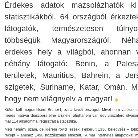
Érdekes adatok mazsolázhatók k
statisztikákból. 64 országból érkezte
látogatók, természetesen túlny
többségük Magyarországról. Néh
érdekes hely a világból, ahonnan v
néhány látogató: Benin, a Palesz
területek, Mauritius, Bahrein, a Jer
szigetek, Suriname, Katar, Omán. M
hogy nem világnyelv a magyar!
Külön kell megemlítsem Brunei-t, ezt a távoli országot. Mivel nem valószínű
népes magyar diaszpóra élne arrafelé, alighanem van egy visszatérő olvasóm
már 114 alkalommal regisztrált a statisztika.
Még néhány szám, de ígérem rövid leszek. Felkerült 1336 bejegyzés – töb
recept – amihez 1490 hozzászólás érkezett. A mai internetes állapotokat mu