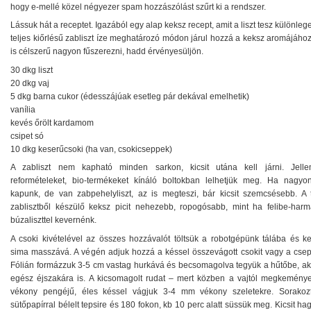
hogy e-mellé közel négyezer spam hozzászólást szűrt ki a rendszer.
Lássuk hát a receptet. Igazából egy alap keksz recept, amit a liszt tesz különleg
teljes kiőrlésű zabliszt íze meghatározó módon járul hozzá a keksz aromájáho
is célszerű nagyon fűszerezni, hadd érvényesüljön.
30 dkg liszt
20 dkg vaj
5 dkg barna cukor (édesszájúak esetleg pár dekával emelhetik)
vanília
kevés őrölt kardamom
csipet só
10 dkg keserűcsoki (ha van, csokicseppek)
A zabliszt nem kapható minden sarkon, kicsit utána kell járni. Jell
reformételeket, bio-termékeket kínáló boltokban lelhetjük meg. Ha nagy
kapunk, de van zabpehelyliszt, az is megteszi, bár kicsit szemcsésebb. A t
zablisztből készülő keksz picit nehezebb, ropogósabb, mint ha felibe-har
búzaliszttel kevernénk.
A csoki kivételével az összes hozzávalót töltsük a robotgépünk tálába és ke
sima masszává. A végén adjuk hozzá a késsel összevágott csokit vagy a csep
Fólián formázzuk 3-5 cm vastag hurkává és becsomagolva tegyük a hűtőbe, ak
egész éjszakára is. A kicsomagolt rudat – mert közben a vajtól megkeménye
vékony pengéjű, éles késsel vágjuk 3-4 mm vékony szeletekre. Sorakoz
sütőpapírral bélelt tepsire és 180 fokon, kb 10 perc alatt süssük meg. Kicsit ha