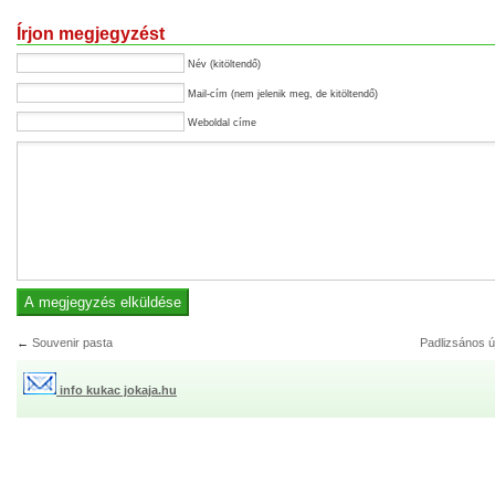
Írjon megjegyzést
Név (kitöltendő)
Mail-cím (nem jelenik meg, de kitöltendő)
Weboldal címe
←
Souvenir pasta
Padlizsános ú
info kukac jokaja.hu