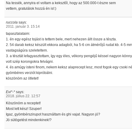
Na tessék, annyira el voltam a keksztől, hogy az 500.000-t észre sem
vettem, gratulálok hozzá én is!:)
ruccola
says:
2011. január 3. 15:14
tapasztalataim:
1. én egy egész tojást is tettem bele, mert nehezen állt össze a tészta.
2. 54 darab keksz készült ekkora adagból, ha 5-6 cm átmérőjű rudat kb. 4-5 m
vastagságúra szeleteltem.
3. a tésztát lefagyasztottam, így egy éles, vékony pengéjű késsel nagyon könn
volt szép korongokra felvágni.
4. és amúgy isteni finom, nekem keksz alaprecept lesz, most fogok egy csoki né
gyömbéres verziót kipróbálni.
köszönöm az ötletet!
Evi*-*
says:
2018. július 22. 12:57
Köszönöm a receptet!
Most lett kész! Szuper!
Igaz, gyömbérszirupot használtam és ghi vajat. Nagyon jó?
Jó sütögetést mindenkinek!?