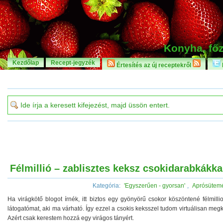
Konyha, főz
Kezdőlap
Recept-jegyzék
Értesítés az új receptekről
Félmillió – zablisztes keksz csokidarabkákka
Kategória:
'Egyszerűen - gyorsan'
,
Aprósütem
Ha virágkötő blogot írnék, itt biztos egy gyönyörű csokor köszöntené félmill
látogatómat, aki ma várható. Így ezzel a csokis keksszel tudom virtuálisan megk
Azért csak kerestem hozzá egy virágos tányért.