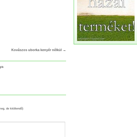
Kovászos uborka kenyér nélkül
→
lya
meg, de kitöltendő)