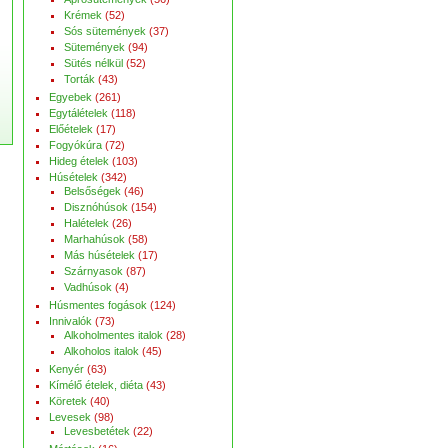
Krémek
(52)
Sós sütemények
(37)
Sütemények
(94)
Sütés nélkül
(52)
Torták
(43)
Egyebek
(261)
Egytálételek
(118)
Előételek
(17)
Fogyókúra
(72)
Hideg ételek
(103)
Húsételek
(342)
Belsőségek
(46)
Disznóhúsok
(154)
Halételek
(26)
Marhahúsok
(58)
Más húsételek
(17)
Szárnyasok
(87)
Vadhúsok
(4)
Húsmentes fogások
(124)
Innivalók
(73)
Alkoholmentes italok
(28)
Alkoholos italok
(45)
Kenyér
(63)
Kímélő ételek, diéta
(43)
Köretek
(40)
Levesek
(98)
Levesbetétek
(22)