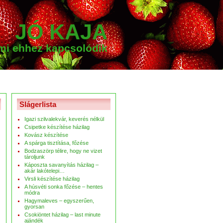
JÓ KAJA
ami ehhez kapcsolódik
Slágerlista
Igazi szilvalekvár, keverés nélkül
Csipetke készítése házilag
Kovász készítése
A spárga tisztítása, főzése
Bodzaszörp télire, hogy ne vizet
tároljunk
Káposzta savanyítás házilag –
akár lakótelepi…
Virsli készítése házilag
A húsvéti sonka főzése – hentes
módra
Hagymaleves – egyszerűen,
gyorsan
Csokiöntet házilag – last minute
ajándék