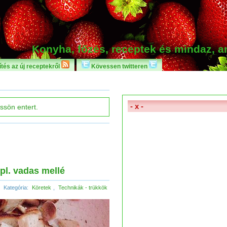
Konyha, főzés, receptek és mindaz, 
tés az új receptekről
Kövessen twitteren
- x -
l. vadas mellé
Kategória:
Köretek
,
Technikák - trükkök