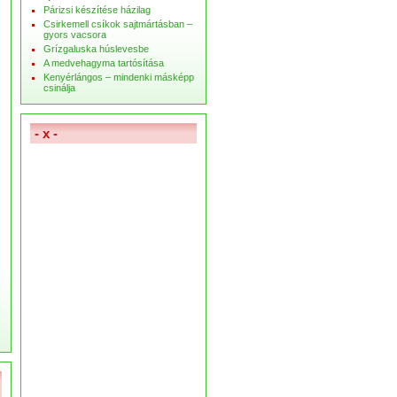
Párizsi készítése házilag
Csirkemell csíkok sajtmártásban –
gyors vacsora
Grízgaluska húslevesbe
A medvehagyma tartósítása
Kenyérlángos – mindenki másképp
csinálja
- x -