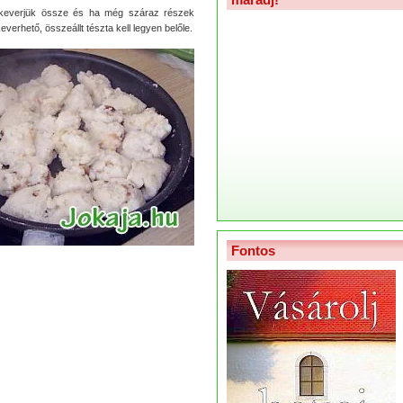
al keverjük össze és ha még száraz részek
verhető, összeállt tészta kell legyen belőle.
Fontos