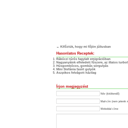
window)
window)
←
Kifőztük, hogy mi főjön júliusban
Hasonlatos Receptek:
Rákóczi túrós fagylalt emigrációban
Nagyanyáink elfeledett fűszere, az illatos turbo
Húsgombócos, gombás sörgulyás
Mini Stefánia fasírt golyók
Aszpikos felvágott házilag
Írjon megjegyzést
Név (kitöltendő)
Mail-cím (nem jelenik 
Weboldal címe