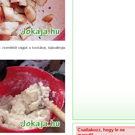
 zsemléből vágjuk a kockákat, tojásallergia
Csatlakozz, hogy le ne
maradj!