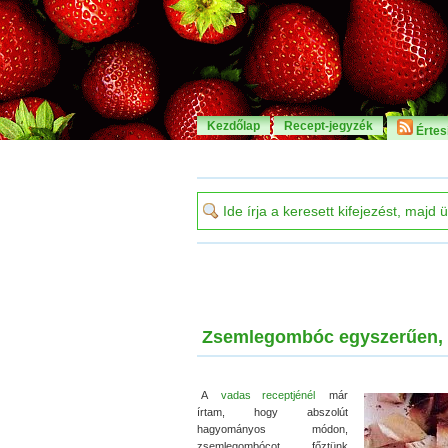
Kezdőlap
Recept-jegyzék
Értesí
Zsemlegombóc egyszerűen, p
A
vadas receptjénél
már
írtam, hogy abszolút
hagyományos módon,
zsemlegombócot főztünk