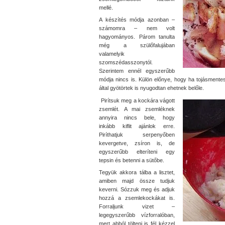
mellé.
A készítés módja azonban –
számomra – nem volt
hagyományos. Párom tanulta
még a szülőfalujában
valamelyik
szomszédasszonytól.
Szerintem ennél egyszerűbb
módja nincs is. Külön előnye, hogy ha tojásmentes
által gyötörtek is nyugodtan ehetnek belőle.
Pirítsuk meg a kockára vágott
zsemlét. A mai zsemléknek
annyira nincs bele, hogy
inkább kiflit ajánlok erre.
Piríthatjuk serpenyőben
kevergetve, zsíron is, de
egyszerűbb elteríteni egy
tepsin és betenni a sütőbe.
Tegyük akkora tálba a lisztet,
amiben majd össze tudjuk
keverni. Sózzuk meg és adjuk
hozzá a zsemlekockákat is.
Forraljunk vizet –
legegyszerűbb vízforralóban,
mert abból tölteni is fél kézzel