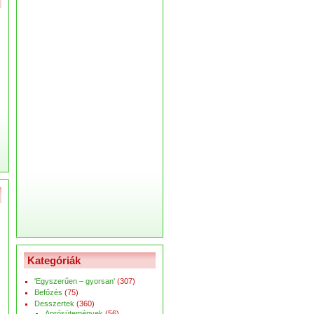
Kategóriák
'Egyszerűen – gyorsan'
(307)
Befőzés
(75)
Desszertek
(360)
Aprósütemények
(56)