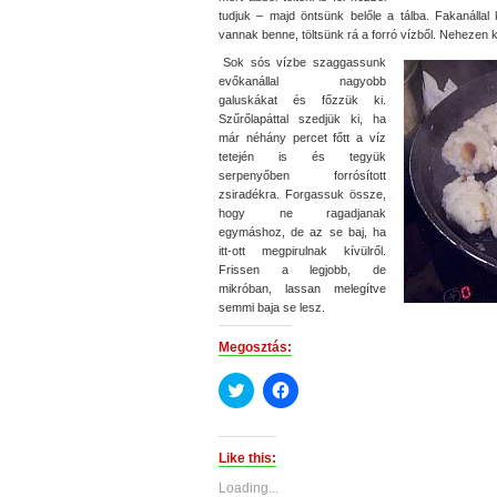
tudjuk – majd öntsünk belőle a tálba. Fakanáll
vannak benne, töltsünk rá a forró vízből. Nehezen ke
Sok sós vízbe szaggassunk
evőkanállal nagyobb
galuskákat és főzzük ki.
Szűrőlapáttal szedjük ki, ha
már néhány percet főtt a víz
tetején is és tegyük
serpenyőben forrósított
zsiradékra. Forgassuk össze,
hogy ne ragadjanak
egymáshoz, de az se baj, ha
itt-ott megpirulnak kívülről.
Frissen a legjobb, de
mikróban, lassan melegítve
semmi baja se lesz.
Megosztás:
Click
Click
to
to
share
share
on
on
Twitter
Facebook
(Opens
(Opens
Like this:
in
in
new
new
Loading...