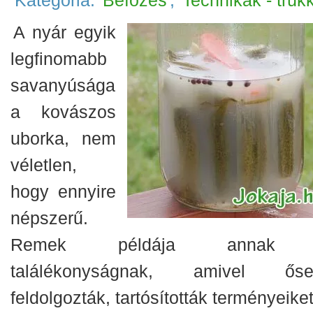
Kategória:
Befőzés
,
Technikák - trük
A nyár egyik
legfinomabb
savanyúsága
a kovászos
uborka, nem
véletlen,
hogy ennyire
népszerű.
Remek példája annak
találékonyságnak, amivel őse
feldolgozták, tartósították terményeiket