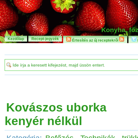
Konyha, főz
Kezdőlap
Recept-jegyzék
Értesítés az új receptekről
Kovászos uborka
kenyér nélkül