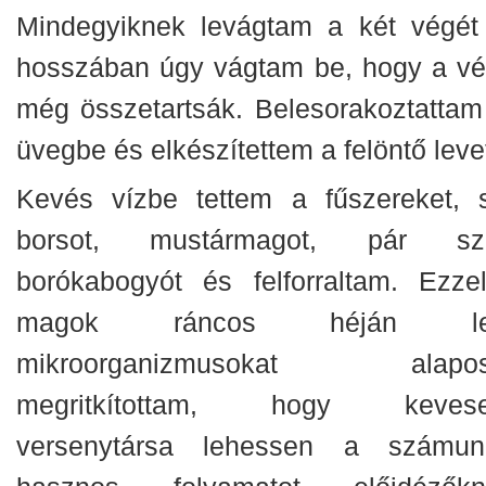
Mindegyiknek levágtam a két végét
hosszában úgy vágtam be, hogy a vé
még összetartsák. Belesorakoztattam
üvegbe és elkészítettem a felöntő leve
Kevés vízbe tettem a fűszereket, s
borsot, mustármagot, pár s
borókabogyót és felforraltam. Ezze
magok ráncos héján le
mikroorganizmusokat alapo
megritkítottam, hogy keves
versenytársa lehessen a számun