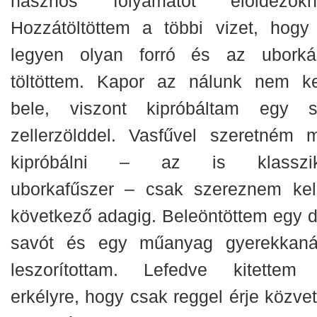
hasznos folyamatot előidézőkn
Hozzátöltöttem a többi vizet, hogy
legyen olyan forró és az uborká
töltöttem. Kapor az nálunk nem ke
bele, viszont kipróbáltam egy s
zellerzölddel. Vasfűvel szeretném 
kipróbálni – az is klasszi
uborkafűszer – csak szereznem kel
következő adagig. Beleöntöttem egy d
savót és egy műanyag gyerekkanál
leszorítottam. Lefedve kitettem
erkélyre, hogy csak reggel érje közvet