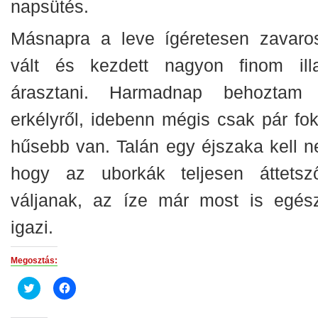
napsütés.
Másnapra a leve ígéretesen zavaro
vált és kezdett nagyon finom illa
árasztani. Harmadnap behoztam
erkélyről, idebenn mégis csak pár fok
hűsebb van. Talán egy éjszaka kell ne
hogy az uborkák teljesen áttetsz
váljanak, az íze már most is egés
igazi.
Megosztás:
Click
Click
to
to
share
share
on
on