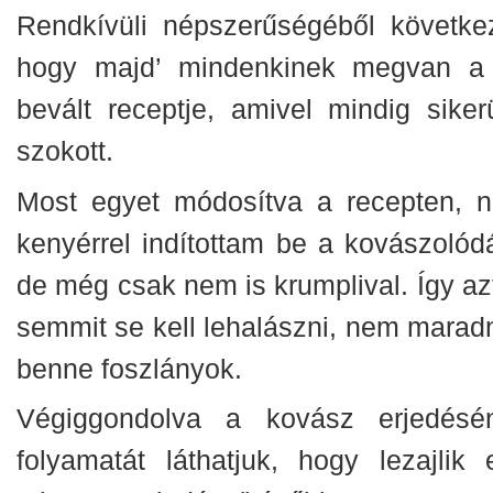
Rendkívüli népszerűségéből következ
hogy majd’ mindenkinek megvan a 
bevált receptje, amivel mindig sikerü
szokott.
Most egyet módosítva a recepten, 
kenyérrel indítottam be a kovászolódá
de még csak nem is krumplival. Így az
semmit se kell lehalászni, nem marad
benne foszlányok.
Végiggondolva a kovász erjedésé
folyamatát láthatjuk, hogy lezajlik 