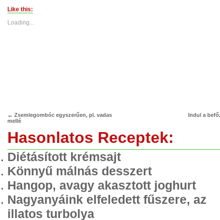
Twitter
Facebook
(Opens
(Opens
Like this:
in
in
new
new
Loading...
window)
window)
←
Zsemlegombóc egyszerűen, pl. vadas
Indul a befő
mellé
Hasonlatos Receptek:
Diétásított krémsajt
Könnyű málnás desszert
Hangop, avagy akasztott joghurt
Nagyanyáink elfeledett fűszere, az
illatos turbolya