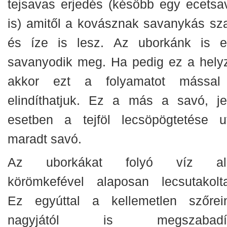
tejsavas erjedés (később egy ecetsa
is) amitől a kovásznak savanykás sz
és íze is lesz. Az uborkánk is et
savanyodik meg. Ha pedig ez a helyz
akkor ezt a folyamatot mással
elindíthatjuk. Ez a más a savó, je
esetben a tejföl lecsöpögtetése u
maradt savó.
Az uborkákat folyó víz ala
körömkefével alaposan lecsutakolt
Ez egyúttal a kellemetlen szőrei
nagyjától is megszabadítj