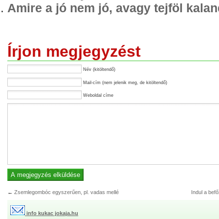
Amire a jó nem jó, avagy tejföl kala
Írjon megjegyzést
Név (kitöltendő)
Mail-cím (nem jelenik meg, de kitöltendő)
Weboldal címe
←
Zsemlegombóc egyszerűen, pl. vadas mellé
Indul a bef
info kukac jokaja.hu