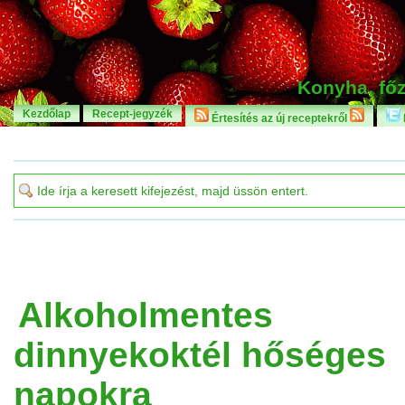
Konyha, főz
Kezdőlap
Recept-jegyzék
Értesítés az új receptekről
Alkoholmentes
dinnyekoktél hőséges
napokra