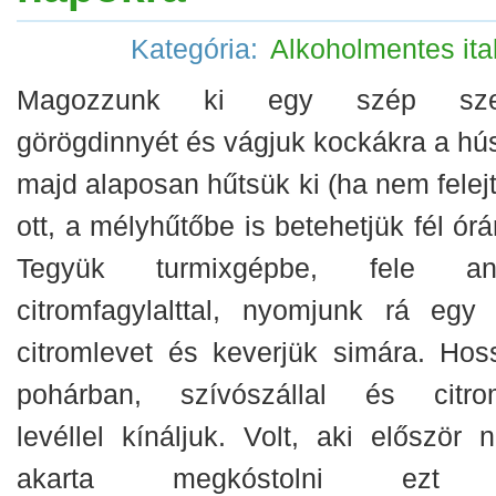
Kategória:
Alkoholmentes ita
Magozzunk ki egy szép sze
görögdinnyét és vágjuk kockákra a hús
majd alaposan hűtsük ki (ha nem felejt
ott, a mélyhűtőbe is betehetjük fél órá
Tegyük turmixgépbe, fele an
citromfagylalttal, nyomjunk rá egy 
citromlevet és keverjük simára. Hos
pohárban, szívószállal és citro
levéllel kínáljuk. Volt, aki először 
akarta megkóstolni ezt