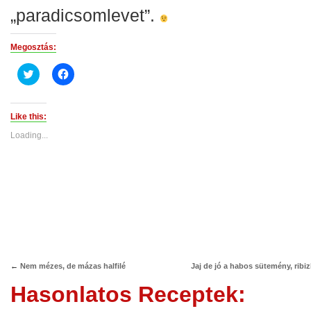
„paradicsomlevet”.
Megosztás:
Click
Click
to
to
share
share
on
on
Twitter
Facebook
(Opens
(Opens
Like this:
in
in
new
new
Loading...
window)
window)
←
Nem mézes, de mázas halfilé
Jaj de jó a habos sütemény, ribizl
Hasonlatos Receptek: