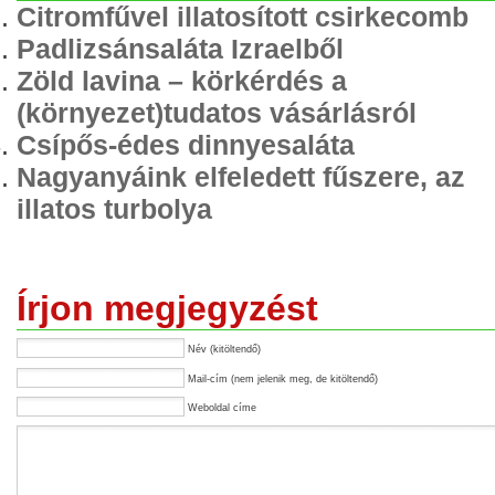
Citromfűvel illatosított csirkecomb
Padlizsánsaláta Izraelből
Zöld lavina – körkérdés a
(környezet)tudatos vásárlásról
Csípős-édes dinnyesaláta
Nagyanyáink elfeledett fűszere, az
illatos turbolya
Írjon megjegyzést
Név (kitöltendő)
Mail-cím (nem jelenik meg, de kitöltendő)
Weboldal címe