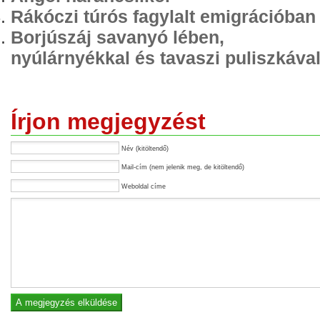
Rákóczi túrós fagylalt emigrációban
Borjúszáj savanyó lében,
nyúlárnyékkal és tavaszi puliszkáva
Írjon megjegyzést
Név (kitöltendő)
Mail-cím (nem jelenik meg, de kitöltendő)
Weboldal címe