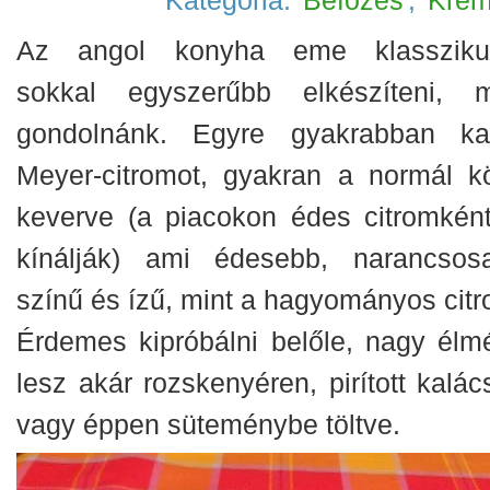
Kategória:
Befőzés
,
Kré
Az angol konyha eme klassziku
sokkal egyszerűbb elkészíteni, m
gondolnánk. Egyre gyakrabban ka
Meyer-citromot, gyakran a normál k
keverve (a piacokon édes citromként
kínálják) ami édesebb, narancsos
színű és ízű, mint a hagyományos citr
Érdemes kipróbálni belőle, nagy élm
lesz akár rozskenyéren, pirított kalác
vagy éppen süteménybe töltve.