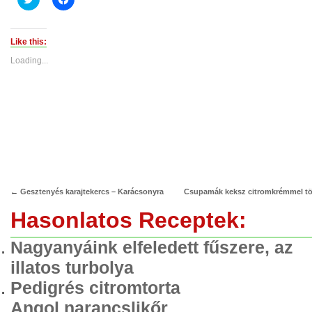
to
to
share
share
on
on
Twitter
Facebook
(Opens
(Opens
Like this:
in
in
new
new
Loading...
window)
window)
←
Gesztenyés karajtekercs – Karácsonyra
Csupamák keksz citromkrémmel tö
Hasonlatos Receptek:
Nagyanyáink elfeledett fűszere, az
illatos turbolya
Pedigrés citromtorta
Angol narancslikőr