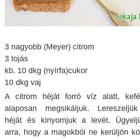
3 nagyobb (Meyer) citrom
3 tojás
kb. 10 dkg (nyírfa)cukor
10 dkg vaj
A citrom héját forró víz alatt, kefé
alaposan megsikáljuk. Lereszeljü
héját és kinyomjuk a levét. Ügyelj
arra, hogy a magokból ne kerüljön kö