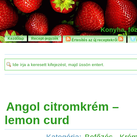
Konyha, főz
Kezdőlap
Recept-jegyzék
Értesítés az új receptekről
Angol citromkrém –
lemon curd