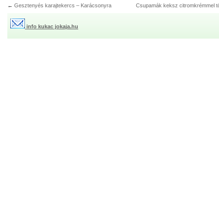
←
Gesztenyés karajtekercs – Karácsonyra
Csupamák keksz citromkrémmel tö
info kukac jokaja.hu