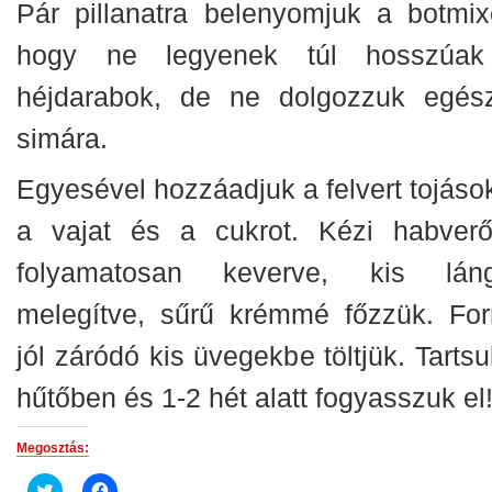
Pár pillanatra belenyomjuk a botmixe
hogy ne legyenek túl hosszúa
héjdarabok, de ne dolgozzuk egés
simára.
Egyesével hozzáadjuk a felvert tojások
a vajat és a cukrot. Kézi habverő
folyamatosan keverve, kis lán
melegítve, sűrű krémmé főzzük. For
jól záródó kis üvegekbe töltjük. Tarts
hűtőben és 1-2 hét alatt fogyasszuk el
Megosztás:
Click
Click