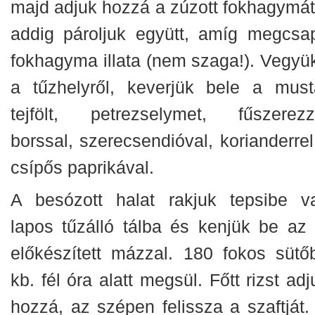
majd adjuk hozzá a zúzott fokhagymát
addig pároljuk együtt, amíg megcsa
fokhagyma illata (nem szaga!). Vegyük
a tűzhelyről, keverjük bele a mustá
tejfölt, petrezselymet, fűszerez
borssal, szerecsendióval, korianderrel
csípős paprikával.
A besózott halat rakjuk tepsibe v
lapos tűzálló tálba és kenjük be az 
előkészített mázzal. 180 fokos sütő
kb. fél óra alatt megsül. Főtt rizst ad
hozzá, az szépen felissza a szaftját.