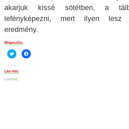
akarjuk kissé sötétben, a tál
lefényképezni, mert ilyen lesz
eredmény.
Megosztás:
Click
Click
to
to
share
share
on
on
Twitter
Facebook
(Opens
(Opens
Like this:
in
in
new
new
Loading...
window)
window)