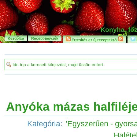
Konyha, főz
Kezdőlap
Recept-jegyzék
Értesítés az új receptekről
Anyóka mázas halfiléj
Kategória:
'Egyszerűen - gyorsa
Haléte