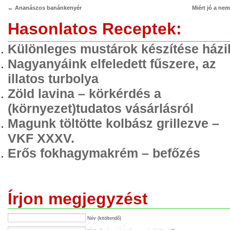
←
Ananászos banánkenyér
Miért jó a nem
Hasonlatos Receptek:
Különleges mustárok készítése házi
Nagyanyáink elfeledett fűszere, az
illatos turbolya
Zöld lavina – körkérdés a
(környezet)tudatos vásárlásról
Magunk töltötte kolbász grillezve –
VKF XXXV.
Erős fokhagymakrém – befőzés
Írjon megjegyzést
Név (kitöltendő)