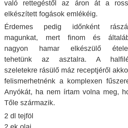
való rettegéstől az áron át a ross
elkészített fogások emlékéig.
Érdemes pedig időnként rászá
magunkat, mert finom és általá
nagyon hamar elkészülő étele
tehetünk az asztalra. A halfilé
szeletekre rásülő máz receptjéről akko
felismerhetnénk a komplexen fűszer
Anyókát, ha nem írtam volna meg, h
Tőle származik.
2 dl tejföl
2 ek olaj