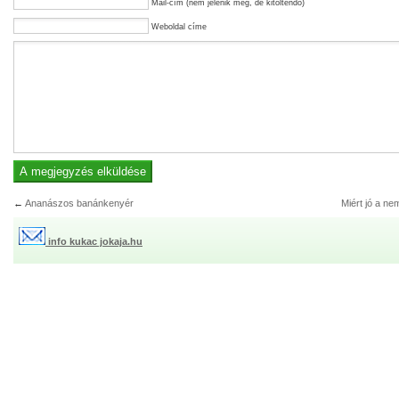
Mail-cím (nem jelenik meg, de kitöltendő)
Weboldal címe
←
Ananászos banánkenyér
Miért jó a ne
info kukac jokaja.hu