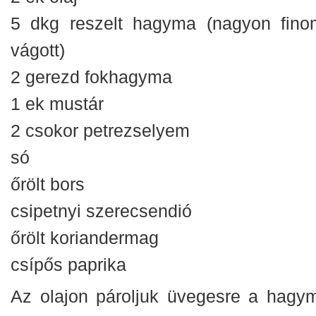
5 dkg reszelt hagyma (nagyon fino
vágott)
2 gerezd fokhagyma
1 ek mustár
2 csokor petrezselyem
só
őrölt bors
csipetnyi szerecsendió
őrölt koriandermag
csípős paprika
Az olajon pároljuk üvegesre a hagym