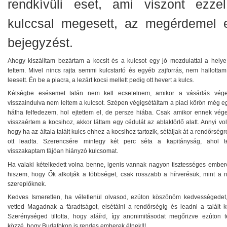
rendkívüli eset, ami viszont ezze
kulccsal megesett, az megérdemel 
bejegyzést.
Ahogy kiszálltam bezártam a kocsit és a kulcsot egy jó mozdulattal a helye
tettem. Mivel nincs rajta semmi kulcstartó és egyéb zajforrás, nem hallottam
leesett. Én be a piacra, a lezárt kocsi mellett pedig ott hevert a kulcs.
Kétségbe esésemet talán nem kell ecsetelnem, amikor a vásárlás vége
visszaindulva nem leltem a kulcsot. Szépen végigsétáltam a piaci körön még e
hátha felfedezem, hol ejtettem el, de persze hiába. Csak amikor ennek vége
visszaértem a kocsihoz, akkor láttam egy cédulát az ablaktörlő alatt. Annyi volt
hogy ha az általa talált kulcs ehhez a kocsihoz tartozik, sétáljak át a rendőrségr
ott leadta. Szerencsére mintegy két perc séta a kapitányság, ahol t
visszakaptam fájóan hiányzó kulcsomat.
Ha valaki kételkedett volna benne, igenis vannak nagyon tisztességes embere
hiszem, hogy Ők alkotják a többséget, csak rosszabb a hírverésük, mint a n
szereplőknek.
Kedves Ismeretlen, ha véletlenül olvasod, ezúton köszönöm kedvességedet
vetted Magadnak a fáradtságot, elsétálni a rendőrségig és leadni a talált ku
Szerénységed tiltotta, hogy aláírd, így anonimitásodat megőrizve ezúton 
közzé, hogy Budafokon is rendes emberek élnek!!!