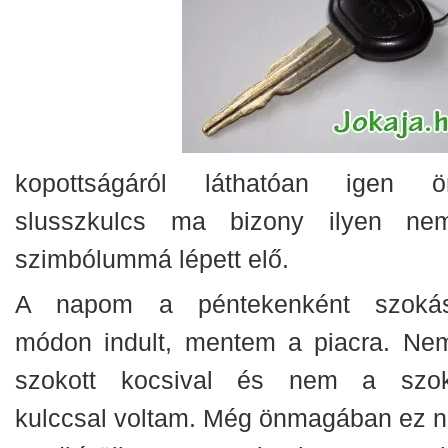
kopottságáról láthatóan igen ö
slusszkulcs ma bizony ilyen ne
szimbólummá lépett elő.
A napom a péntekenként szoká
módon indult, mentem a piacra. Ne
szokott kocsival és nem a szok
kulccsal voltam. Még önmagában ez 