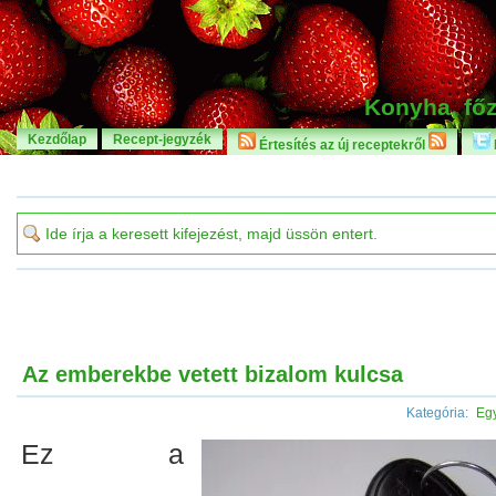
Konyha, főz
Kezdőlap
Recept-jegyzék
Értesítés az új receptekről
Az emberekbe vetett bizalom kulcsa
Kategória:
Eg
Ez a