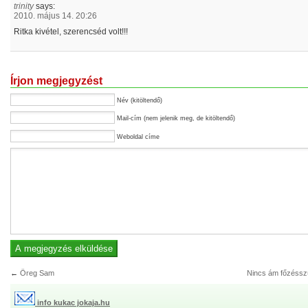
trinity
says:
2010. május 14. 20:26
Ritka kivétel, szerencséd volt!!!
Írjon megjegyzést
Név (kitöltendő)
Mail-cím (nem jelenik meg, de kitöltendő)
Weboldal címe
←
Öreg Sam
Nincs ám főzéssz
info kukac jokaja.hu