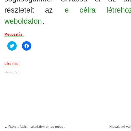
részleteit az
e célra létrehoz
weboldalon
.
Megosztás:
Click
Click
to
to
share
share
on
on
Twitter
Facebook
(Opens
(Opens
Like this:
in
in
new
new
Loading...
window)
window)
←
Rakott fasírt – akadálymentes recept
Nicsak, mi van