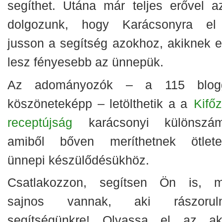
segíthet. Utána már teljes erővel a
dolgozunk, hogy Karácsonyra el
jusson a segítség azokhoz, akiknek et
lesz fényesebb az ünnepük.
Az adományozók – a 115 blog
köszöneteképp – letölthetik a a
Kifőz
receptújság
karácsonyi különszám
amiből bőven meríthetnek ötlete
ünnepi készülődésükhöz.
Csatlakozzon, segítsen Ön is, m
sajnos vannak, aki rászorul
segítségünkre! Olvassa el az ak