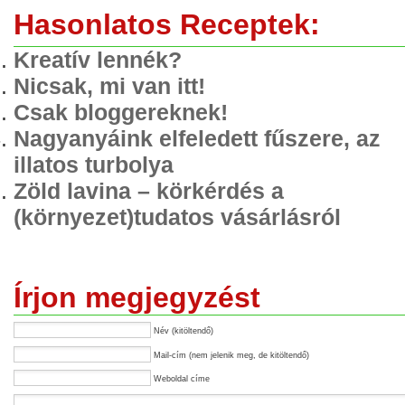
Hasonlatos Receptek:
Kreatív lennék?
Nicsak, mi van itt!
Csak bloggereknek!
Nagyanyáink elfeledett fűszere, az
illatos turbolya
Zöld lavina – körkérdés a
(környezet)tudatos vásárlásról
Írjon megjegyzést
Név (kitöltendő)
Mail-cím (nem jelenik meg, de kitöltendő)
Weboldal címe