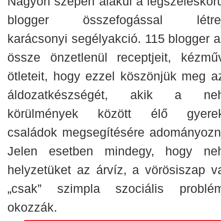
Nagyon szépen alakul a legszéleskör
blogger összefogással létrej
karácsonyi segélyakció. 115 blogger a
össze önzetlenül receptjeit, kézmű
ötleteit, hogy ezzel köszönjük meg a
áldozatkészségét, akik a ne
körülmények között élő gyere
családok megsegítésére adományozn
Jelen esetben mindegy, hogy ne
helyzetüket az árvíz, a vörösiszap v
„csak” szimpla szociális problé
okozzák.