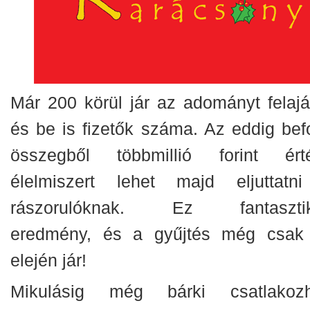
Már 200 körül jár az adományt felajá
és be is fizetők száma. Az eddig befo
összegből többmillió forint ért
élelmiszert lehet majd eljuttatn
rászorulóknak. Ez fantaszti
eredmény, és a gyűjtés még csak
elején jár!
Mikulásig még bárki csatlakozh