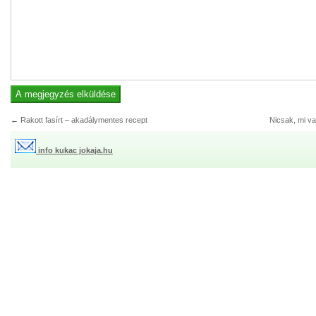
←
Rakott fasírt – akadálymentes recept
Nicsak, mi van
info kukac jokaja.hu