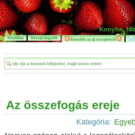
Konyha, főz
Kezdőlap
Recept-jegyzék
Értesítés az új receptekről
Az összefogás ereje
Kategória:
Egye