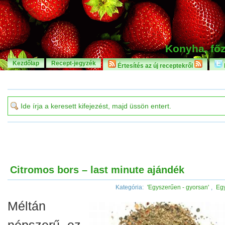
Konyha, főz
Kezdőlap
Recept-jegyzék
Értesítés az új receptekről
Citromos bors – last minute ajándék
Kategória:
'Egyszerűen - gyorsan'
,
Eg
Méltán
népszerű ez