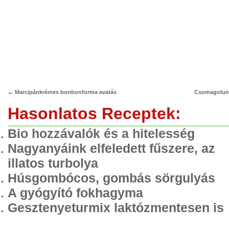
window)
window)
←
Marcipánkrémes bonbonforma avatás
Csomagolun
Hasonlatos Receptek:
Bio hozzávalók és a hitelesség
Nagyanyáink elfeledett fűszere, az
illatos turbolya
Húsgombócos, gombás sörgulyás
A gyógyító fokhagyma
Gesztenyeturmix laktózmentesen is