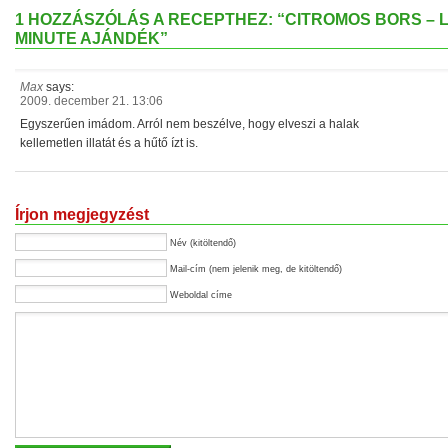
1 HOZZÁSZÓLÁS A RECEPTHEZ: “CITROMOS BORS – 
MINUTE AJÁNDÉK”
Max
says:
2009. december 21. 13:06
Egyszerűen imádom. Arról nem beszélve, hogy elveszi a halak
kellemetlen illatát és a hűtő ízt is.
Írjon megjegyzést
Név (kitöltendő)
Mail-cím (nem jelenik meg, de kitöltendő)
Weboldal címe