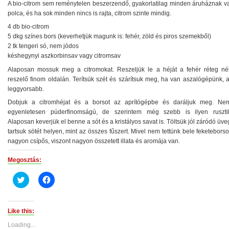
A bio-citrom sem reménytelen beszerzendő, gyakorlatilag minden áruháznak va
polca, és ha sok minden nincs is rajta, citrom szinte mindig.
4 db bio-citrom
5 dkg színes bors (keverhetjük magunk is: fehér, zöld és piros szemekből)
2 tk tengeri só, nem jódos
késhegynyi aszkorbinsav vagy citromsav
Alaposan mossuk meg a citromokat. Reszeljük le a héját a fehér réteg nél
reszelő finom oldalán. Terítsük szét és szárítsuk meg, ha van aszalógépünk, 
leggyorsabb.
Dobjuk a citromhéjat és a borsot az aprítógépbe és daráljuk meg. Ne
egyenletesen púderfinomságú, de szerintem még szebb is ilyen ruszti
Alaposan keverjük el benne a sót és a kristályos savat is. Töltsük jól záródó üv
tartsuk sötét helyen, mint az összes fűszert. Mivel nem tettünk bele feketebors
nagyon csípős, viszont nagyon összetett illata és aromája van.
Megosztás:
Click
Click
to
to
share
share
on
on
Twitter
Facebook
(Opens
(Opens
Like this:
in
in
new
new
Loading...