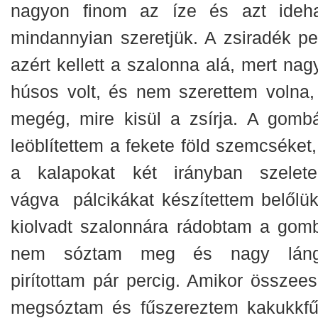
nagyon finom az íze és azt ideh
mindannyian szeretjük. A zsiradék pe
azért kellett a szalonna alá, mert nag
húsos volt, és nem szerettem volna,
megég, mire kisül a zsírja.
A gombá
leöblítettem a fekete föld szemcséket,
a kalapokat két irányban szelete
vágva pálcikákat készítettem belőlük
kiolvadt szalonnára rádobtam a gomb
nem sóztam meg és nagy lán
pirítottam pár percig. Amikor összeese
megsóztam és fűszereztem kakukkfű