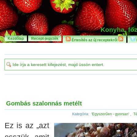
Konyha, főz
Kezdőlap
Recept-jegyzék
Értesítés az új receptekről
Gombás szalonnás metélt
Kategória:
'Egyszerűen - gyorsan'
,
Té
Ez is az „azt
esszük, amit