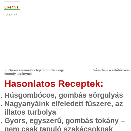
on
on
Twitter
Facebook
(Opens
(Opens
Like this:
in
in
new
new
Loading...
window)
window)
←
Gyors karamelles tejkrémtorta – egy
Vásárfia – a saláták koro
komoly legénynek
Hasonlatos Receptek:
Húsgombócos, gombás sörgulyás
Nagyanyáink elfeledett fűszere, az
illatos turbolya
Gyors, egyszerű, gombás tokány –
nem csak tanuló szakácsoknak