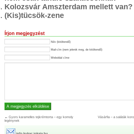
Kolozsvár Amszterdam mellett van?
(Kis)tücsök-zene
Írjon megjegyzést
Név (kitöltendő)
Mail-cím (nem jelenik meg, de kitöltendő)
Weboldal címe
←
Gyors karamelles tejkrémtorta – egy komoly
Vásárfia – a saláták kor
legénynek
info kukac jokaja.hu