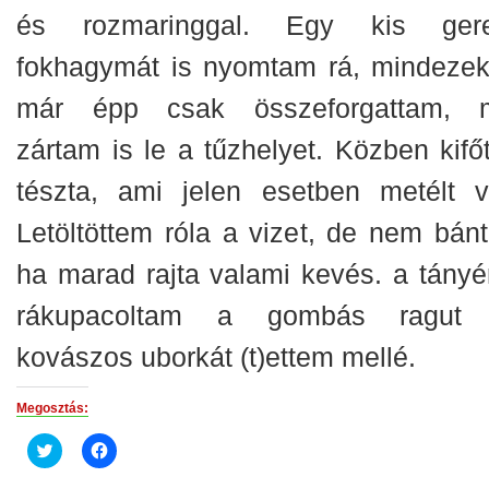
és rozmaringgal. Egy kis ger
fokhagymát is nyomtam rá, mindezek
már épp csak összeforgattam, 
zártam is le a tűzhelyet. Közben kifőt
tészta, ami jelen esetben metélt vo
Letöltöttem róla a vizet, de nem bán
ha marad rajta valami kevés. a tányé
rákupacoltam a gombás ragut
kovászos uborkát (t)ettem mellé.
Megosztás:
Click
Click
to
to
share
share