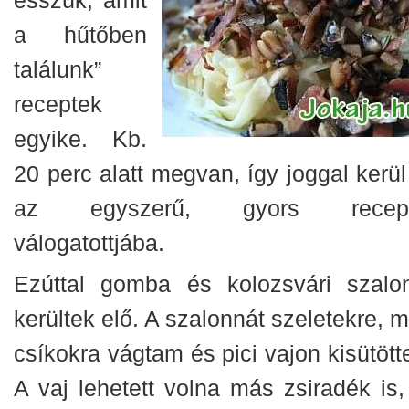
a hűtőben
találunk”
receptek
egyike. Kb.
20 perc alatt megvan, így joggal kerül
az egyszerű, gyors recept
válogatottjába.
Ezúttal gomba és kolozsvári szalo
kerültek elő. A szalonnát szeletekre, 
csíkokra vágtam és pici vajon kisütött
A vaj lehetett volna más zsiradék is,