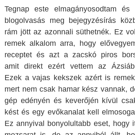
Tegnap este elmagányosodtam és 
blogolvasás meg bejegyzésírás köz
rám jött az azonnali süthetnék. Ez vol
remek alkalom arra, hogy elővegye
receptet és azt a zacskó piros bors
amit direkt ezért vettem az Ázsiáb
Ezek a vajas kekszek azért is remek
mert nem csak hamar kész vannak, d
gép edényén és keverőjén kívül csa
kést és egy evőkanalat kell elmosogat
Ez annyival bonyolultabb eset, hogy it
mozsarat is, de az annyiból állt, h