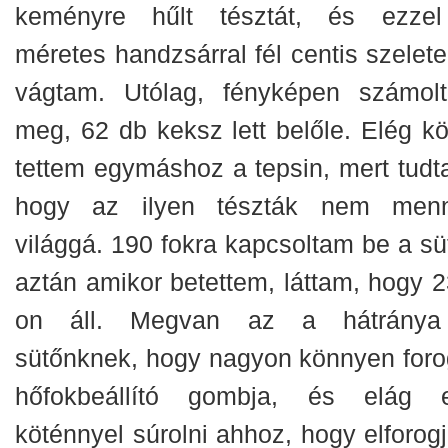
keményre hűlt tésztát, és ezze
méretes handzsárral fél centis szelete
vágtam. Utólag, fényképen számol
meg, 62 db keksz lett belőle. Elég kö
tettem egymáshoz a tepsin, mert tudt
hogy az ilyen tészták nem men
világgá. 190 fokra kapcsoltam be a süt
aztán amikor betettem, láttam, hogy 2
on áll. Megvan az a hátrány
sütőnknek, hogy nagyon könnyen foro
hőfokbeállító gombja, és elág 
köténnyel súrolni ahhoz, hogy elforogj