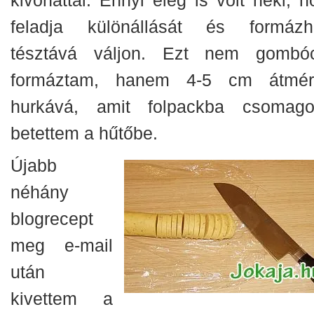
kivonattal. Ennyi elég is volt neki, h
feladja különállását és formázh
tésztává váljon. Ezt nem gombó
formáztam, hanem 4-5 cm átmér
hurkává, amit folpackba csomago
betettem a hűtőbe.
Újabb
néhány
blogrecept
meg e-mail
után
kivettem a