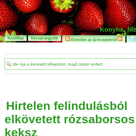
Konyha, főz
Kezdőlap
Recept-jegyzék
Értesítés az új receptekről
Hirtelen felindulásból
elkövetett rózsaborsos
keksz