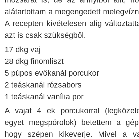
alátartottam a megengedett melegvízn
A recepten kivételesen alig változtatt
azt is csak szükségből.
17 dkg vaj
28 dkg finomliszt
5 púpos evőkanál porcukor
2 teáskanál rózsabors
1 teáskanál vanília por
A vajat 4 ek porcukorral (legközel
egyet megspórolok) betettem a gép
hogy szépen kikeverje. Mivel a va