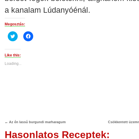
a kanalam Lúdanyóénál.
Megosztás:
Click
Click
to
to
share
share
on
on
Twitter
Facebook
(Opens
(Opens
Like this:
in
in
new
new
Loading...
window)
window)
←
Az én lassú burgundi marharagum
Csökkentett üze
Hasonlatos Receptek: