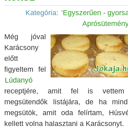
Kategória:
'Egyszerűen - gyorsa
Aprósütemén
Még jóval
Karácsony
előtt
figyeltem fel
Lúdanyó
receptjére, amit fel is vette
megsütendők listájára, de ha mind
megsütök, amit oda felírtam, Húsvé
kellett volna halasztani a Karácsonyt.