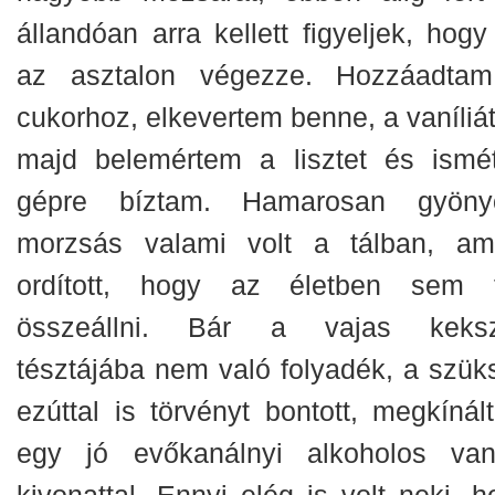
állandóan arra kellett figyeljek, hogy
az asztalon végezze. Hozzáadta
cukorhoz, elkevertem benne, a vaníliát
majd belemértem a lisztet és ismé
gépre bíztam. Hamarosan gyöny
morzsás valami volt a tálban, ami
ordított, hogy az életben sem 
összeállni. Bár a vajas keks
tésztájába nem való folyadék, a szük
ezúttal is törvényt bontott, megkínál
egy jó evőkanálnyi alkoholos vaní