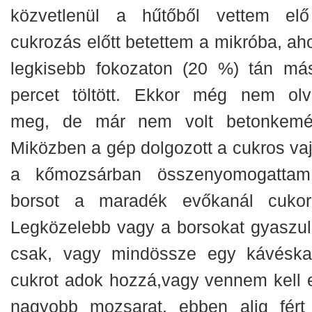
közvetlenül a hűtőből vettem el
cukrozás előtt betettem a mikróba, aho
legkisebb fokozaton (20 %) tán más
percet töltött. Ekkor még nem olv
meg, de már nem volt betonkemé
Miközben a gép dolgozott a cukros vajj
a kőmozsárban összenyomogatta
borsot a maradék evőkanál cukorr
Legközelebb vagy a borsokat gyaszu
csak, vagy mindössze egy kávéska
cukrot adok hozzá,vagy vennem kell 
nagyobb mozsarat, ebben alig fért 