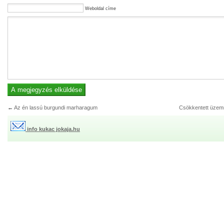
Weboldal címe
←
Az én lassú burgundi marharagum
Csökkentett üze
info kukac jokaja.hu