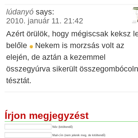
lúdanyó
says:
2010. január 11. 21:42
Azért örülök, hogy mégiscsak keksz le
belőle
Nekem is morzsás volt az
elején, de aztán a kezemmel
összegyúrva sikerült összegombócoln
tésztát.
Írjon megjegyzést
Név (kitöltendő)
Mail-cím (nem jelenik meg, de kitöltendő)