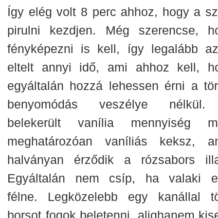
Így elég volt 8 perc ahhoz, hogy a sz
pirulni kezdjen. Még szerencse, h
fényképezni is kell, így legalább az
eltelt annyi idő, ami ahhoz kell, h
egyáltalán hozzá lehessen érni a tör
benyomódás veszélye nélkül
belekerült vanília mennyiség mi
meghatározóan vaníliás keksz, a
halványan érződik a rózsabors illa
Egyáltalán nem csíp, ha valaki et
félne. Legközelebb egy kanállal t
borsot fogok beletenni, alighanem kis