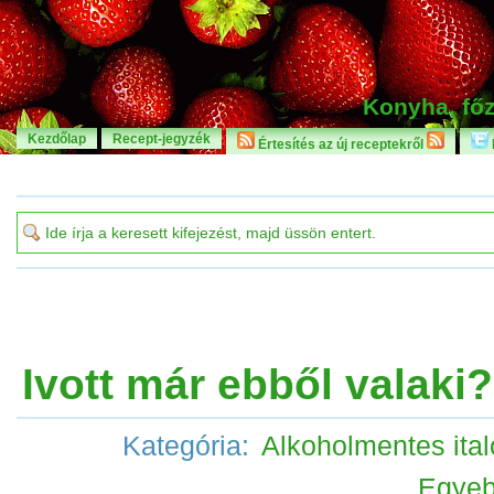
Konyha, főz
Kezdőlap
Recept-jegyzék
Értesítés az új receptekről
Ivott már ebből valaki?
Kategória:
Alkoholmentes ital
Egye