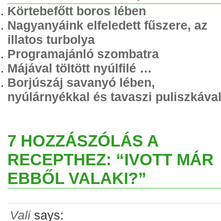
Körtebefőtt boros lében
Nagyanyáink elfeledett fűszere, az
illatos turbolya
Programajánló szombatra
Májával töltött nyúlfilé …
Borjúszáj savanyó lében,
nyúlárnyékkal és tavaszi puliszkáva
7 HOZZÁSZÓLÁS A
RECEPTHEZ: “IVOTT MÁR
EBBŐL VALAKI?”
Vali
says: