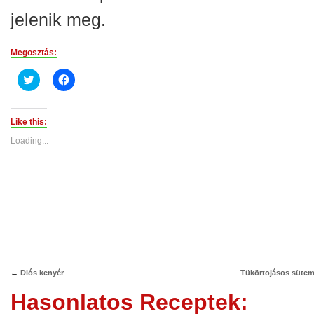
jelenik meg.
Megosztás:
Click
Click
to
to
share
share
on
on
Twitter
Facebook
(Opens
(Opens
Like this:
in
in
new
new
Loading...
window)
window)
←
Diós kenyér
Tükörtojásos süte
Hasonlatos Receptek: