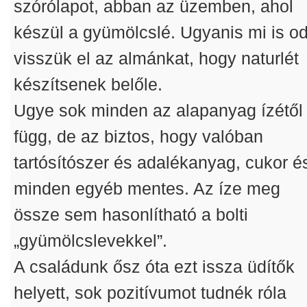
szórólapot, abban az üzemben, ahol
készül a gyümölcslé. Ugyanis mi is o
visszük el az almánkat, hogy naturlét
készítsenek belőle.
Ugye sok minden az alapanyag ízétől
függ, de az biztos, hogy valóban
tartósítószer és adalékanyag, cukor é
minden egyéb mentes. Az íze meg
össze sem hasonlítható a bolti
„gyümölcslevekkel”.
A családunk ősz óta ezt issza üdítők
helyett, sok pozitívumot tudnék róla