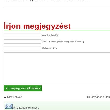
Írjon megjegyzést
Név (kitöltendő)
Mail-cím (nem jelenik meg, de kitöltendő)
Weboldal címe
←
Diós kenyér
Tükörtojásos süte
info kukac jokaja.hu