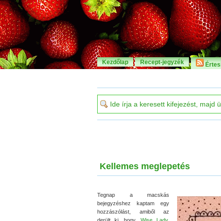
Kezdőlap
Recept-jegyzék
Értesí
Kellemes meglepetés
Tegnap a macskás
bejegyzéshez kaptam egy
hozzászólást, amiből az
derült ki, hogy
Wise Lady