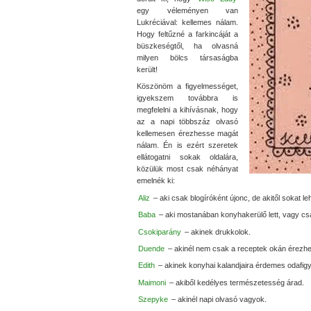
egy véleményen van
Lukréciával: kellemes nálam.
Hogy feltűzné a farkincáját a
büszkeségtől, ha olvasná
milyen bölcs társaságba
került!
Köszönöm a figyelmességet,
igyekszem továbbra is
megfelelni a kihívásnak, hogy
az a napi többszáz olvasó
kellemesen érezhesse magát
nálam. Én is ezért szeretek
ellátogatni sokak oldalára,
közülük most csak néhányat
emelnék ki:
Aliz
– aki csak blogíróként újonc, de akitől sokat leh
Baba
– aki mostanában konyhakerülő lett, vagy cs
Csokiparány
– akinek drukkolok.
Duende
– akinél nem csak a receptek okán érezhet
Edith
– akinek konyhai kalandjaira érdemes odafigy
Maimoni
– akiből kedélyes természetesség árad.
Szepyke
– akinél napi olvasó vagyok.