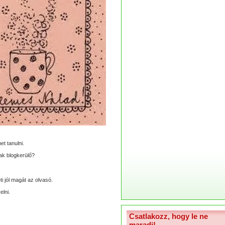
et tanulni.
ak blogkerülő?
i jól magát az olvasó.
elni.
Csatlakozz, hogy le ne
maradj!