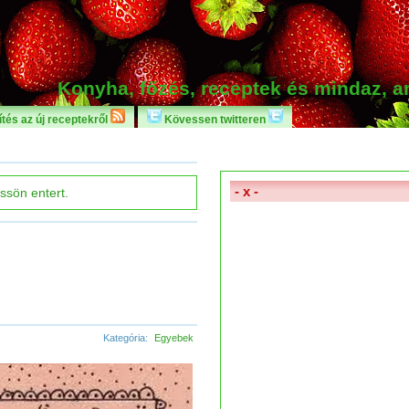
Konyha, főzés, receptek és mindaz, 
tés az új receptekről
Kövessen twitteren
- x -
Kategória:
Egyebek