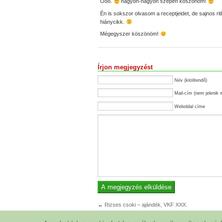
Óóó.
nagyon-nagyon szépen köszönöm!
Én is sokszor olvasom a receptjeidet, de sajnos r
hiánycikk.
Mégegyszer köszönöm!
Írjon megjegyzést
Név (kitöltendő)
Mail-cím (nem jelenik 
Weboldal címe
←
Rizses csoki – ajándék, VKF XXX.