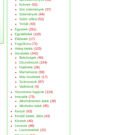
Krémek
(52)
Sós sütemények
(37)
Sütemények
(94)
Sütés nélkül
(52)
Torták
(43)
Egyebek
(261)
Egytálételek
(118)
Előételek
(17)
Fogyókúra
(72)
Hideg ételek
(103)
Húsételek
(342)
Belsőségek
(46)
Disznóhúsok
(154)
Halételek
(26)
Marhahúsok
(58)
Más húsételek
(17)
Szárnyasok
(87)
Vadhúsok
(4)
Húsmentes fogások
(124)
Innivalók
(73)
Alkoholmentes italok
(28)
Alkoholos italok
(45)
Kenyér
(63)
Kímélő ételek, diéta
(43)
Köretek
(40)
Levesek
(98)
Levesbetétek
(22)