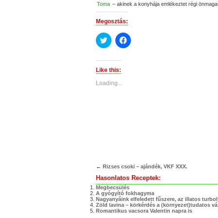
Toma
– akinek a konyhája emlékeztet régi önmag
Megosztás:
Click
Click
to
to
share
share
on
on
Twitter
Facebook
(Opens
(Opens
Like this:
in
in
new
new
Loading...
window)
window)
←
Rizses csoki – ajándék, VKF XXX.
Hasonlatos Receptek:
Megbecsülés
A gyógyító fokhagyma
Nagyanyáink elfeledett fűszere, az illatos turbo
Zöld lavina – körkérdés a (környezet)tudatos vá
Romantikus vacsora Valentin napra is