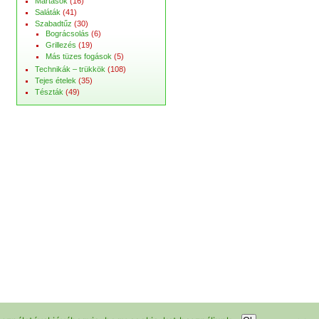
Mártások
(16)
Saláták
(41)
Szabadtűz
(30)
Bográcsolás
(6)
Grillezés
(19)
Más tüzes fogások
(5)
Technikák – trükkök
(108)
Tejes ételek
(35)
Tészták
(49)