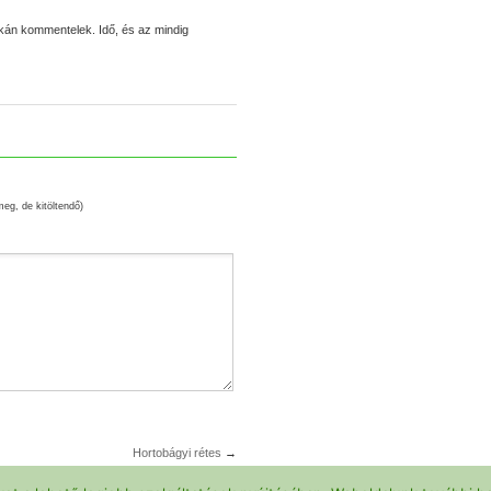
itkán kommentelek. Idő, és az mindig
meg, de kitöltendő)
Hortobágyi rétes
→