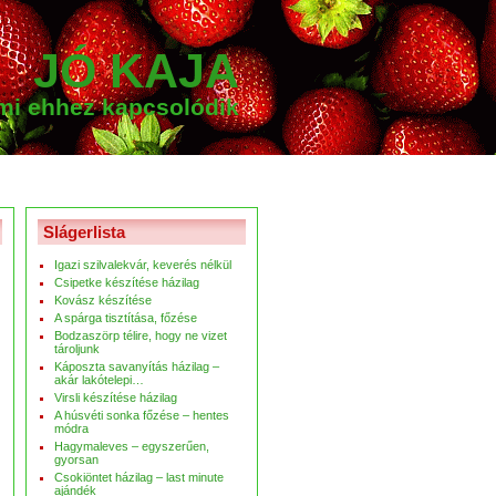
JÓ KAJA
ami ehhez kapcsolódik
Slágerlista
Igazi szilvalekvár, keverés nélkül
Csipetke készítése házilag
Kovász készítése
A spárga tisztítása, főzése
Bodzaszörp télire, hogy ne vizet
tároljunk
Káposzta savanyítás házilag –
akár lakótelepi…
Virsli készítése házilag
A húsvéti sonka főzése – hentes
módra
Hagymaleves – egyszerűen,
gyorsan
Csokiöntet házilag – last minute
ajándék