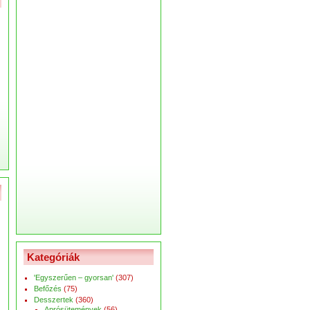
Kategóriák
'Egyszerűen – gyorsan'
(307)
Befőzés
(75)
Desszertek
(360)
Aprósütemények
(56)