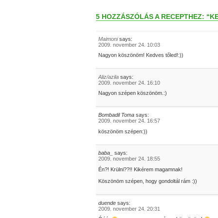
5 HOZZÁSZÓLÁS A RECEPTHEZ: “
Maimoni
says:
2009. november 24. 10:03
Nagyon köszönöm! Kedves tőled!:))
Aliz/azila
says:
2009. november 24. 16:10
Nagyon szépen köszönöm.:)
Bombadil Toma
says:
2009. november 24. 16:57
köszönöm szépen:))
baba_
says:
2009. november 24. 18:55
Én?! Krülni??!! Kikérem magamnak!
Köszönöm szépen, hogy gondoltál rám :))
duende
says:
2009. november 24. 20:31