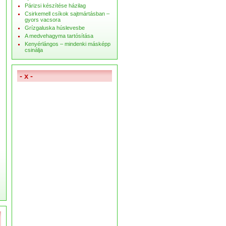
Párizsi készítése házilag
Csirkemell csíkok sajtmártásban –
gyors vacsora
Grízgaluska húslevesbe
A medvehagyma tartósítása
Kenyérlángos – mindenki másképp
csinálja
- x -