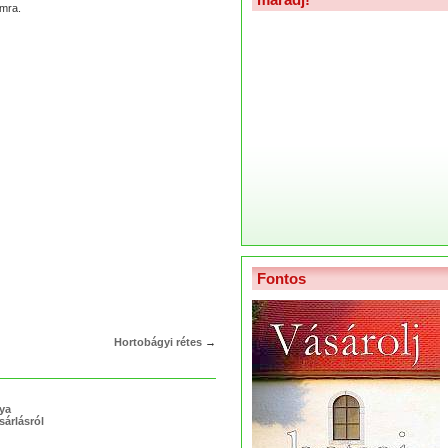
amra.
Fontos
Hortobágyi rétes
→
lya
sárlásról