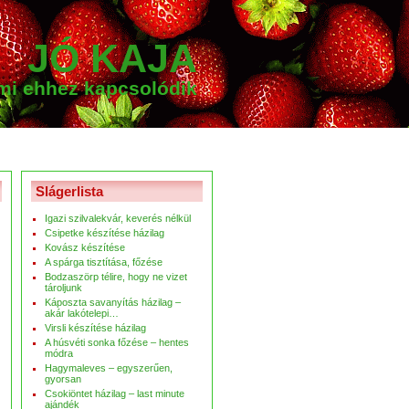
JÓ KAJA
ami ehhez kapcsolódik
Slágerlista
Igazi szilvalekvár, keverés nélkül
Csipetke készítése házilag
Kovász készítése
A spárga tisztítása, főzése
Bodzaszörp télire, hogy ne vizet
tároljunk
Káposzta savanyítás házilag –
akár lakótelepi…
Virsli készítése házilag
A húsvéti sonka főzése – hentes
módra
Hagymaleves – egyszerűen,
gyorsan
Csokiöntet házilag – last minute
ajándék