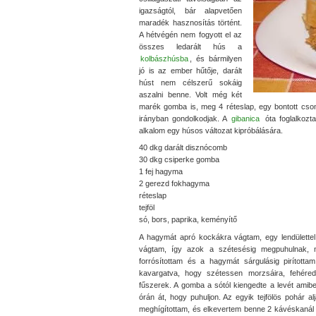
igazságtól, bár alapvetően
maradék hasznosítás történt.
A hétvégén nem fogyott el az
összes ledarált hús a
kolbászhúsba
, és bármilyen
jó is az ember hűtője, darált
húst nem célszerű sokáig
aszalni benne. Volt még két
marék gomba is, meg 4 réteslap, egy bontott cs
irányban gondolkodjak. A
gibanica
óta foglalkozta
alkalom egy húsos változat kipróbálására.
40 dkg darált disznócomb
30 dkg csiperke gomba
1 fej hagyma
2 gerezd fokhagyma
réteslap
tejföl
só, bors, paprika, keményítő
A hagymát apró kockákra vágtam, egy lendülettel
vágtam, így azok a szétesésig megpuhulnak, mi
forrósítottam és a hagymát sárgulásig pirított
kavargatva, hogy szétessen morzsáira, fehére
fűszerek. A gomba a sótól kiengedte a levét amibe
órán át, hogy puhuljon. Az egyik tejfölös pohár alj
meghígítottam, és elkevertem benne 2 kávéskanál