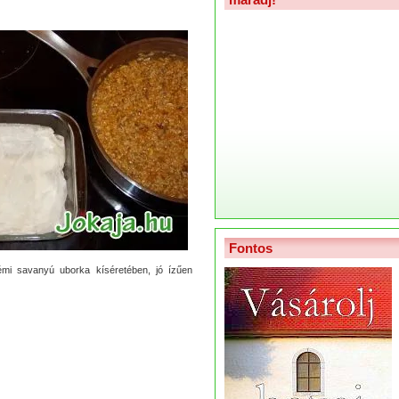
Fontos
 némi savanyú uborka kíséretében, jó ízűen