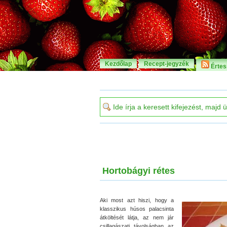
Kezdőlap
Recept-jegyzék
Értesí
Hortobágyi rétes
Aki most azt hiszi, hogy a
klasszikus húsos palacsinta
átköltését látja, az nem jár
csillagászati távolságban az