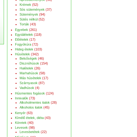
Krémek
(52)
Sós sütemények
(37)
Sütemények
(94)
Sütés nélkül
(52)
Torták
(43)
Egyebek
(261)
Egytálételek
(118)
Előételek
(17)
Fogyókúra
(72)
Hideg ételek
(103)
Húsételek
(342)
Belsőségek
(46)
Disznóhúsok
(154)
Halételek
(26)
Marhahúsok
(58)
Más húsételek
(17)
Szárnyasok
(87)
Vadhúsok
(4)
Húsmentes fogások
(124)
Innivalók
(73)
Alkoholmentes italok
(28)
Alkoholos italok
(45)
Kenyér
(63)
Kímélő ételek, diéta
(43)
Köretek
(40)
Levesek
(98)
Levesbetétek
(22)