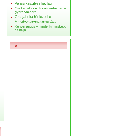
Párizsi készítése házilag
Csirkemell csíkok sajtmártásban –
gyors vacsora
Grízgaluska húslevesbe
A medvehagyma tartósítása
Kenyérlángos – mindenki másképp
csinálja
- x -