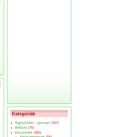
Kategóriák
'Egyszerűen – gyorsan'
(307)
Befőzés
(75)
Desszertek
(360)
Aprósütemények
(56)