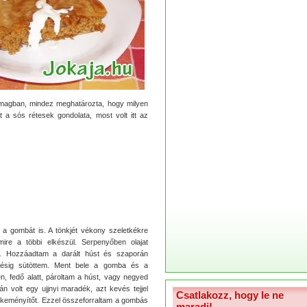
omagban, mindez meghatározta, hogy milyen
t a sós rétesek gondolata, most volt itt az
 a gombát is. A tönkjét vékony szeletkékre
re a többi elkészül. Serpenyőben olajat
am. Hozzáadtam a darált húst és szaporán
désig sütöttem. Ment bele a gomba és a
n, fedő alatt, pároltam a húst, vagy negyed
án volt egy ujjnyi maradék, azt kevés tejjel
Csatlakozz, hogy le ne
 keményítőt. Ezzel összeforraltam a gombás
maradj!