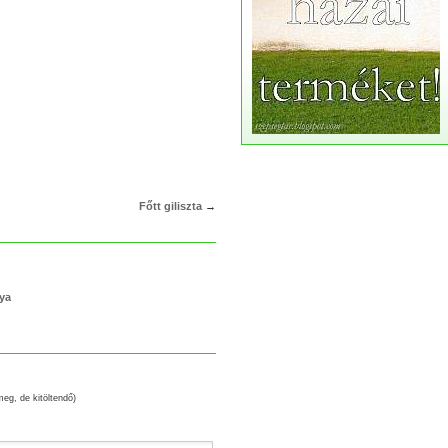
Főtt giliszta
→
lya
meg, de kitöltendő)