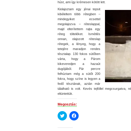
húst, ami így krémesen kötött lett.
Kiolajoztam egy jénai tepsit
kibéleltem több rétegben –
mindegyiket ecsettel
megolajozva – réteslappal,
majd elterítettem rajta egy
réteg tölteléket. Ismétlés
onnan, olajozott réteslap
rétegek, a lényeg, hogy a
tetejére maradjon rendes
tésztalap. 130 fokos sütőben
várta, hogy a Párom
kikeveredjen a hazaút
dugójából. Pár percre
felhúztam még a sütőt 200
fokra, hogy színe is legyen a
fedő tésztának, aztán már
tálalható is volt. Kevés tejföllel megcsurgatva,
eltüntettük.
Megosztás:
Click
Click
to
to
share
share
on
on
Twitter
Facebook