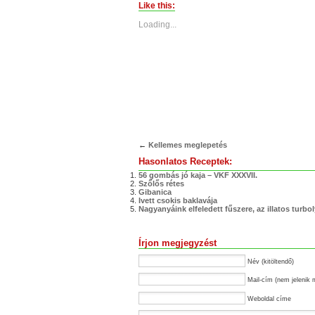
(Opens
(Opens
Like this:
in
in
new
new
Loading...
window)
window)
←
Kellemes meglepetés
Hasonlatos Receptek:
56 gombás jó kaja – VKF XXXVII.
Szőlős rétes
Gibanica
Ivett csokis baklavája
Nagyanyáink elfeledett fűszere, az illatos turbo
Írjon megjegyzést
Név (kitöltendő)
Mail-cím (nem jelenik 
Weboldal címe