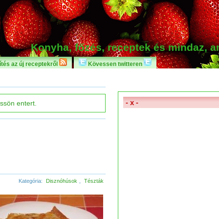
Konyha, főzés, receptek és mindaz, 
tés az új receptekről
Kövessen twitteren
- x -
Kategória:
Disznóhúsok
,
Tészták