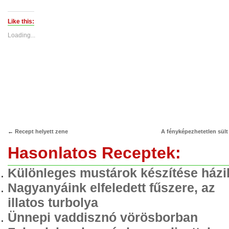
share
share
on
on
Twitter
Facebook
(Opens
(Opens
Like this:
in
in
new
new
Loading...
window)
window)
←
Recept helyett zene
A fényképezhetetlen sült 
Hasonlatos Receptek:
Különleges mustárok készítése házi
Nagyanyáink elfeledett fűszere, az
illatos turbolya
Ünnepi vaddisznó vörösborban