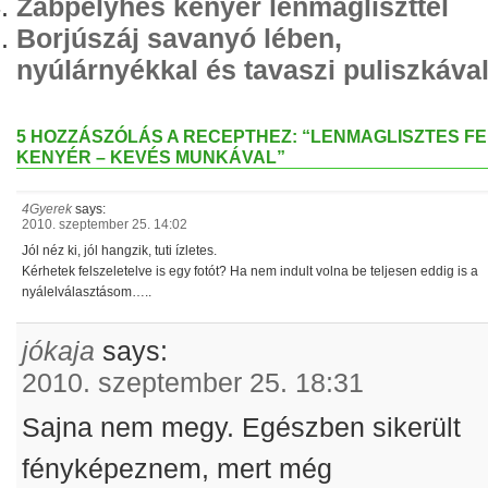
Zabpelyhes kenyér lenmagliszttel
Borjúszáj savanyó lében,
nyúlárnyékkal és tavaszi puliszkáva
5 HOZZÁSZÓLÁS A RECEPTHEZ: “LENMAGLISZTES F
KENYÉR – KEVÉS MUNKÁVAL”
4Gyerek
says:
2010. szeptember 25. 14:02
Jól néz ki, jól hangzik, tuti ízletes.
Kérhetek felszeletelve is egy fotót? Ha nem indult volna be teljesen eddig is a
nyálelválasztásom…..
jókaja
says:
2010. szeptember 25. 18:31
Sajna nem megy. Egészben sikerült
fényképeznem, mert még