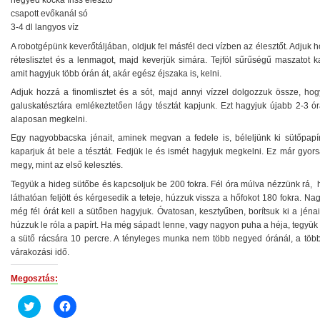
negyed kocka friss élesztő
csapott evőkanál só
3-4 dl langyos víz
A robotgépünk keverőtáljában, oldjuk fel másfél deci vízben az élesztőt. Adjuk 
réteslisztet és a lenmagot, majd keverjük simára. Tejföl sűrűségű maszatot k
amit hagyjuk több órán át, akár egész éjszaka is, kelni.
Adjuk hozzá a finomlisztet és a sót, majd annyi vízzel dolgozzuk össze, hog
galuskatésztára emlékeztetően lágy tésztát kapjunk. Ezt hagyjuk újabb 2-3 ór
alaposan megkelni.
Egy nagyobbacska jénait, aminek megvan a fedele is, béleljünk ki sütőpapír
kaparjuk át bele a tésztát. Fedjük le és ismét hagyjuk megkelni. Ez már gyor
megy, mint az első kelesztés.
Tegyük a hideg sütőbe és kapcsoljuk be 200 fokra. Fél óra múlva nézzünk rá, 
láthatóan feljött és kérgesedik a teteje, húzzuk vissza a hőfokot 180 fokra. Na
még fél órát kell a sütőben hagyjuk. Óvatosan, kesztyűben, borítsuk ki a jéna
húzzuk le róla a papírt. Ha még sápadt lenne, vagy nagyon puha a héja, tegyük
a sütő rácsára 10 percre. A tényleges munka nem több negyed óránál, a több
várakozási idő.
Megosztás:
Click
Click
to
to