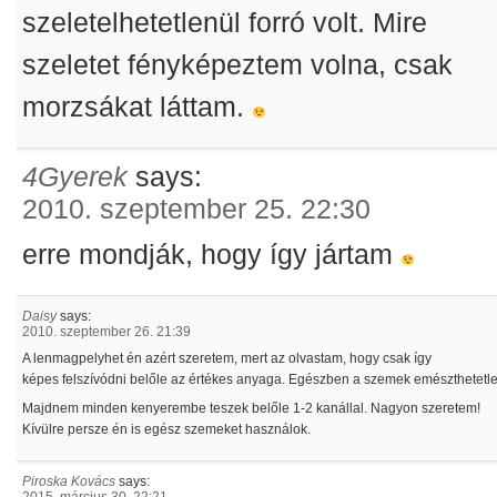
szeletelhetetlenül forró volt. Mire
szeletet fényképeztem volna, csak
morzsákat láttam.
4Gyerek
says:
2010. szeptember 25. 22:30
erre mondják, hogy így jártam
Daisy
says:
2010. szeptember 26. 21:39
A lenmagpelyhet én azért szeretem, mert az olvastam, hogy csak így
képes felszívódni belőle az értékes anyaga. Egészben a szemek emészthetetl
Majdnem minden kenyerembe teszek belőle 1-2 kanállal. Nagyon szeretem!
Kívülre persze én is egész szemeket használok.
Piroska Kovács
says:
2015. március 30. 22:21