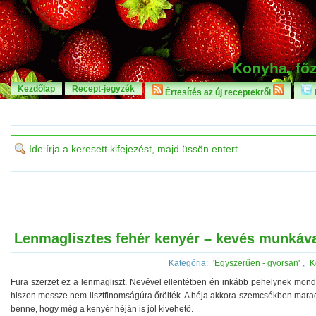
Konyha, főz
Kezdőlap
Recept-jegyzék
Értesítés az új receptekről
Lenmaglisztes fehér kenyér – kevés munkáv
Kategória:
'Egyszerűen - gyorsan'
,
K
Fura szerzet ez a lenmagliszt. Nevével ellentétben én inkább pehelynek mon
hiszen messze nem lisztfinomságúra őrölték. A héja akkora szemcsékben mara
benne, hogy még a kenyér héján is jól kivehető.