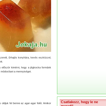
szerelt, űrhajós konyhára, kevés eszközzel,
it.
s először kimérni, hogy a jégkocka formánk
n módosítani a mennyiséget.
Csatlakozz, hogy le ne
s oldjuk fel benne az agar-agar felét. Amikor
maradj!