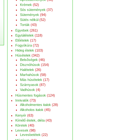
Krémek
(52)
Sós sütemények
(37)
Sütemények
(94)
Sütés nélkül
(52)
Torták
(43)
Egyebek
(261)
Egytálételek
(118)
Előételek
(17)
Fogyókúra
(72)
Hideg ételek
(103)
Húsételek
(342)
Belsőségek
(46)
Disznóhúsok
(154)
Halételek
(26)
Marhahúsok
(58)
Más húsételek
(17)
Szárnyasok
(87)
Vadhúsok
(4)
Húsmentes fogások
(124)
Innivalók
(73)
Alkoholmentes italok
(28)
Alkoholos italok
(45)
Kenyér
(63)
Kímélő ételek, diéta
(43)
Köretek
(40)
Levesek
(98)
Levesbetétek
(22)