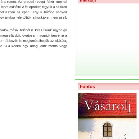
zzá a rumot. Az eredeti recept fehér rummal
lehet csinálni. A fél epreket tegyük a szilikon
 felússzon az eper. Tegyük hűtőbe negyed
gy amikor tele töltjük a kockákat, nem úszik
alók másik feléből is készítsünk ugyanígy
s megszilárdult, óvatosan nyomjuk tányérra a
ben többször is megismételhetjük az eljárást,
ele. 3-4 kocka egy adag, amit menta vagy
Fontos