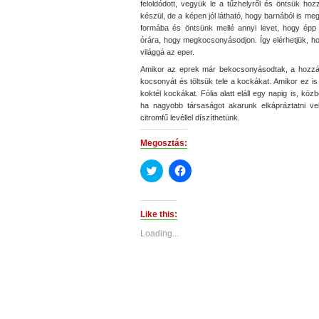
feloldódott, vegyük le a tűzhelyről és öntsük ho
készül, de a képen jól látható, hogy barnából is meg 
formába és öntsünk mellé annyi levet, hogy épp
órára, hogy megkocsonyásodjon. Így elérhetjük, ho
világgá az eper.
Amikor az eprek már bekocsonyásodtak, a hozzáv
kocsonyát és töltsük tele a kockákat. Amikor ez i
koktél kockákat. Fólia alatt eláll egy napig is, köz
ha nagyobb társaságot akarunk elkápráztatni v
citromfű levéllel díszíthetünk.
Megosztás:
Click
Click
to
to
share
share
on
on
Twitter
Facebook
(Opens
(Opens
Like this:
in
in
new
new
Loading...
window)
window)