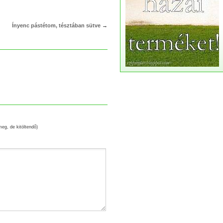
Ínyenc pástétom, tésztában sütve
→
meg, de kitöltendő)