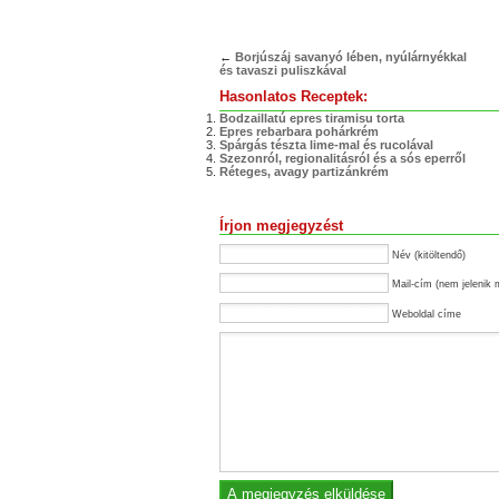
←
Borjúszáj savanyó lében, nyúlárnyékkal
és tavaszi puliszkával
Hasonlatos Receptek:
Bodzaillatú epres tiramisu torta
Epres rebarbara pohárkrém
Spárgás tészta lime-mal és rucolával
Szezonról, regionalitásról és a sós eperről
Réteges, avagy partizánkrém
Írjon megjegyzést
Név (kitöltendő)
Mail-cím (nem jelenik 
Weboldal címe