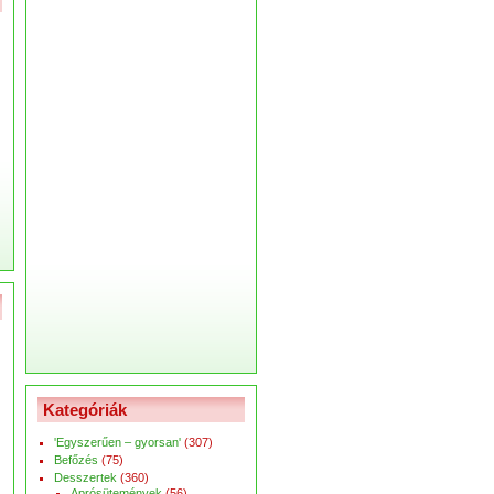
Kategóriák
'Egyszerűen – gyorsan'
(307)
Befőzés
(75)
Desszertek
(360)
Aprósütemények
(56)