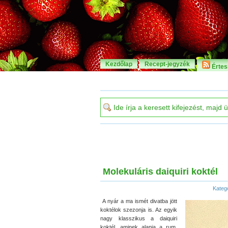
Kezdőlap
Recept-jegyzék
Értesí
Molekuláris daiquiri koktél
Kateg
A nyár a ma ismét divatba jött
koktélok szezonja is. Az egyik
nagy klasszikus a daiquiri
koktél, aminek alapja a rum,