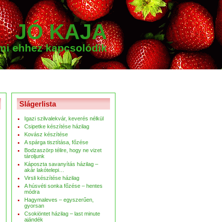
JÓ KAJA
ami ehhez kapcsolódik
Slágerlista
Igazi szilvalekvár, keverés nélkül
Csipetke készítése házilag
Kovász készítése
A spárga tisztítása, főzése
Bodzaszörp télire, hogy ne vizet
tároljunk
Káposzta savanyítás házilag –
akár lakótelepi…
Virsli készítése házilag
A húsvéti sonka főzése – hentes
módra
Hagymaleves – egyszerűen,
gyorsan
Csokiöntet házilag – last minute
ajándék