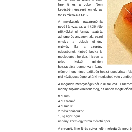
lime lé és a cukor. Nem
kevésbé népszerű ennek az
epres változata sem.
A molekuláris gasztronómia
nevű irányzat az, ami különféle
trükkökkel új formát, textúrát
ad ismerős anyagoknak, ezzel
emelve a dolgok élmény
értékét. Ez a szerény
édességnek kinéző kocka is
meglepetést hordoz, hiszen a
teljes koktél minden
hozzávalója benne van. Nagy
előnye, hogy nincs szükség hozzá speciálisan fel
pici kézügyességgel akárki meglepheti vele vendége
A megadott mennyiségekből 2 dl ital lesz. Érdeme
mennyi folyadékkal telik meg, és annak megfelelőe
8 cl rum
4 cl citromlé
4 cl lime lé
2 teáskanál cukor
1,8 g agar-agar
néhány szem egyforma méretű eper
A citromlé, lime lé és cukor felét melegítsük meg é