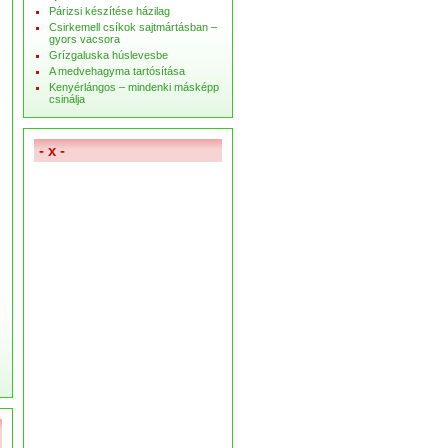
Párizsi készítése házilag
Csirkemell csíkok sajtmártásban –
gyors vacsora
Grízgaluska húslevesbe
A medvehagyma tartósítása
Kenyérlángos – mindenki másképp
csinálja
- x -