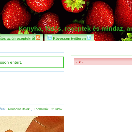
Konyha, főzés, receptek és mindaz, 
tés az új receptekről
Kövessen twitteren
- x -
ória:
Alkoholos italok
,
Technikák - trükkök