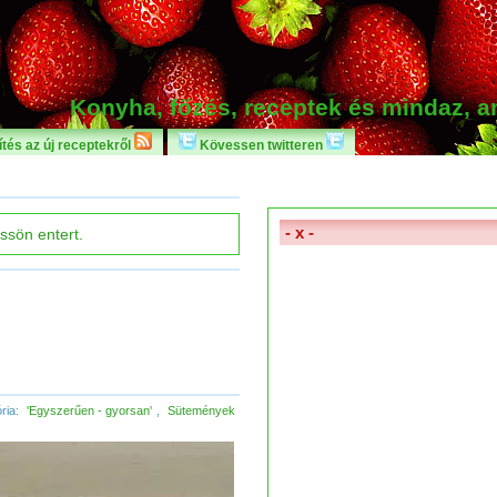
Konyha, főzés, receptek és mindaz, 
tés az új receptekről
Kövessen twitteren
- x -
ria:
'Egyszerűen - gyorsan'
,
Sütemények