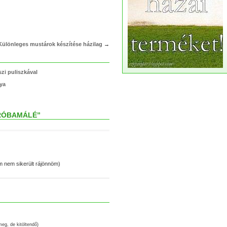
Különleges mustárok készítése házilag
→
zi puliszkával
lya
PRÓBAMÁLÉ”
em nem sikerült rájönnöm)
meg, de kitöltendő)