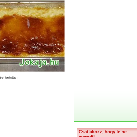
st tartottam.
Csatlakozz, hogy le ne
maradj!