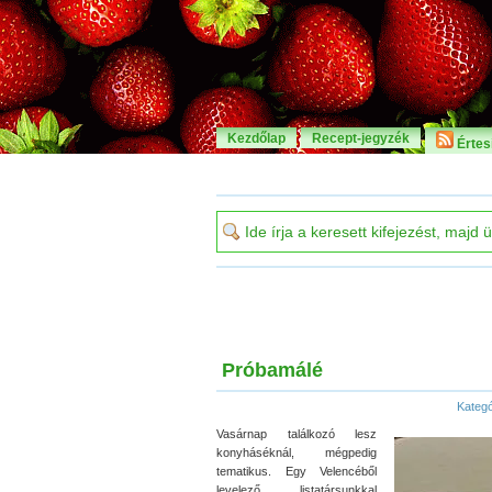
Kezdőlap
Recept-jegyzék
Értesí
Próbamálé
Kategó
Vasárnap találkozó lesz
konyháséknál, mégpedig
tematikus. Egy Velencéből
levelező listatársunkkal