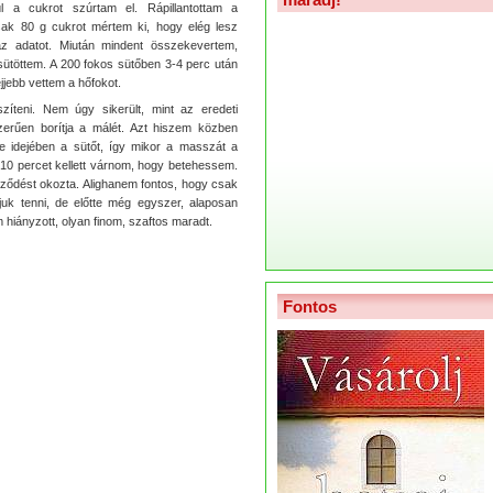
 a cukrot szúrtam el. Rápillantottam a
sak 80 g cukrot mértem ki, hogy elég lesz
z adatot. Miután mindent összekevertem,
sütöttem. A 200 fokos sütőben 3-4 perc után
ejjebb vettem a hőfokot.
zíteni. Nem úgy sikerült, mint az eredeti
mszerűen borítja a málét. Azt hiszem közben
e idejében a sütőt, így mikor a masszát a
 10 percet kellett várnom, hogy betehessem.
egződést okozta. Alighanem fontos, hogy csak
juk tenni, de előtte még egyszer, alaposan
m hiányzott, olyan finom, szaftos maradt.
Fontos