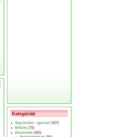
Kategóriák
'Egyszerűen – gyorsan'
(307)
Befőzés
(75)
Desszertek
(360)
Aprósütemények
(56)