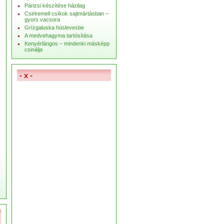
Párizsi készítése házilag
Csirkemell csíkok sajtmártásban –
gyors vacsora
Grízgaluska húslevesbe
A medvehagyma tartósítása
Kenyérlángos – mindenki másképp
csinálja
- x -