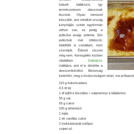
tudunk találkozni, így
természetesen olaszosak
leszünk. Olyan menüvel
készülök, ami mindkét ország
konyháján szinte egyformán
otthon van, ez pedig a
puliszka avagy polenta. Sós
puliszkát már többször,
többfélét is csináltam, mert
szeretjük. Édeset viszont
még nem. Keresgélés közben
rátaláltam
Gabojsza
máléjára, ami el is döntötte a
desszertkérdést. Biztonság
kedvéért, meg a kíváncsiságom okán, ma próbasüté
110 g kukoricadara
4,5 dl tej
1 dl tejföl a tésztába + valamennyi a tálaláshoz
50 g vaj
65 g cukor
100 g tehéntúró
1 tojás
1 ek vaníliás cukor
2 mokkáskanál sütőpor
csipet só