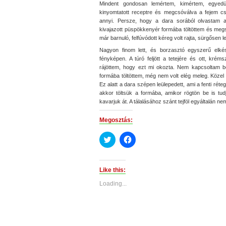
Mindent gondosan lemértem, kimértem, egyedül
kinyomtatott receptre és megcsóválva a fejem c
annyi. Persze, hogy a dara sorából olvastam a
kivajazott püspökkenyér formába töltöttem és meg
már barnuló, felfúvódott kéreg volt rajta, sürgősen l
Nagyon finom lett, és borzasztó egyszerű elkés
fényképen. A túró feljött a tetejére és ott, kré
rájöttem, hogy ezt mi okozta. Nem kapcsoltam b
formába töltöttem, még nem volt elég meleg. Közel
Ez alatt a dara szépen leülepedett, ami a fenti rét
akkor töltsük a formába, amikor rögtön be is tud
kavarjuk át. A tálalásához szánt tejföl egyáltalán ne
Megosztás:
Click
Click
to
to
share
share
on
on
Twitter
Facebook
(Opens
(Opens
Like this:
in
in
new
new
Loading...
window)
window)