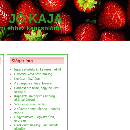
JÓ KAJA
ami ehhez kapcsolódik
Slágerlista
Igazi szilvalekvár, keverés nélkül
Csipetke készítése házilag
Kovász készítése
A spárga tisztítása, főzése
Bodzaszörp télire, hogy ne vizet
tároljunk
Káposzta savanyítás házilag –
akár lakótelepi…
Virsli készítése házilag
A húsvéti sonka főzése – hentes
módra
Hagymaleves – egyszerűen,
gyorsan
Csokiöntet házilag – last minute
ajándék