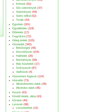
Krémek
(52)
Sós sütemények
(37)
Sütemények
(94)
Sütés nélkül
(52)
Torták
(43)
Egyebek
(261)
Egytálételek
(118)
Előételek
(17)
Fogyókúra
(72)
Hideg ételek
(103)
Húsételek
(342)
Belsőségek
(46)
Disznóhúsok
(154)
Halételek
(26)
Marhahúsok
(58)
Más húsételek
(17)
Szárnyasok
(87)
Vadhúsok
(4)
Húsmentes fogások
(124)
Innivalók
(73)
Alkoholmentes italok
(28)
Alkoholos italok
(45)
Kenyér
(63)
Kímélő ételek, diéta
(43)
Köretek
(40)
Levesek
(98)
Levesbetétek
(22)