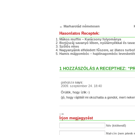
←
Marharolád németesen
Hasonlatos Receptek:
Mákos muffin – Karácsony folyománya
Borjúszáj savanyó lében, nyúlárnyékkal és tavas
Szőlős rétes
Nagyanyáink elfeledett fűszere, az illatos turbo
Hamis májgombóc – hajdinagombóc levesbetét
1 HOZZÁSZÓLÁS A RECEPTHEZ: “
gabojsza
says:
2009. szeptember 24. 18:40
Örülök, hogy ízlik:-)
(jó, hogy rájöttél mi okozhatta a gondot, mert nek
-->
Írjon megjegyzést
Név (kitöltendő)
Mail-cím (nem jelenik 