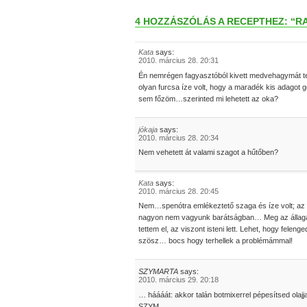
4 HOZZÁSZÓLÁS A RECEPTHEZ: “
Kata
says:
2010. március 28. 20:31
Én nemrégen fagyasztóból kivett medvehagymát te
olyan furcsa íze volt, hogy a maradék kis adagot
sem főzöm…szerinted mi lehetett az oka?
jókaja
says:
2010. március 28. 20:34
Nem vehetett át valami szagot a hűtőben?
Kata
says:
2010. március 28. 20:45
Nem…spenótra emlékeztető szaga és íze volt; az 
nagyon nem vagyunk barátságban… Meg az állaga is
tettem el, az viszont isteni lett. Lehet, hogy feleng
szösz… bocs hogy terhellek a problémámmal!
SZYMARTA
says:
2010. március 29. 20:18
… háááát: akkor talán botmixerrel pépesítsed olajja
SZYM