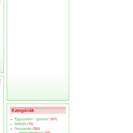
Kategóriák
'Egyszerűen – gyorsan'
(307)
Befőzés
(75)
Desszertek
(360)
Aprósütemények
(56)