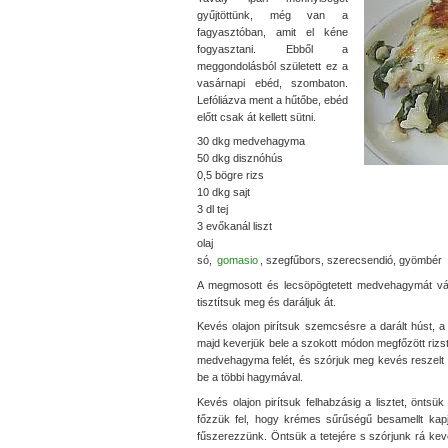
gyűjtöttünk, még van a
fagyasztóban, amit el kéne
fogyasztani. Ebből a
meggondolásból született ez a
vasárnapi ebéd, szombaton.
Lefóliázva ment a hűtőbe, ebéd
előtt csak át kellett sütni.
30 dkg medvehagyma
50 dkg disznóhús
0,5 bögre rizs
10 dkg sajt
3 dl tej
3 evőkanál liszt
olaj
só,
gomasio
, szegfűbors, szerecsendió, gyömbér
A megmosott és lecsöpögtetett medvehagymát vágj
tisztítsuk meg és daráljuk át.
Kevés olajon pirítsuk szemcsésre a darált húst, 
majd keverjük bele a szokott módon megfőzött rizst.
medvehagyma felét, és szórjuk meg kevés reszelt saj
be a többi hagymával.
Kevés olajon pirítsuk felhabzásig a lisztet, öntsük
főzzük fel, hogy krémes sűrűségű besamellt kap
fűszerezzünk. Öntsük a tetejére s szórjunk rá kev