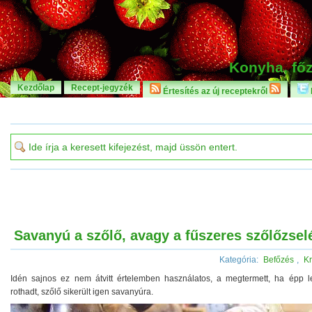
Konyha, főz
Kezdőlap
Recept-jegyzék
Értesítés az új receptekről
Savanyú a szőlő, avagy a fűszeres szőlőzsel
Kategória:
Befőzés
,
K
Idén sajnos ez nem átvitt értelemben használatos, a megtermett, ha épp 
rothadt, szőlő sikerült igen savanyúra.