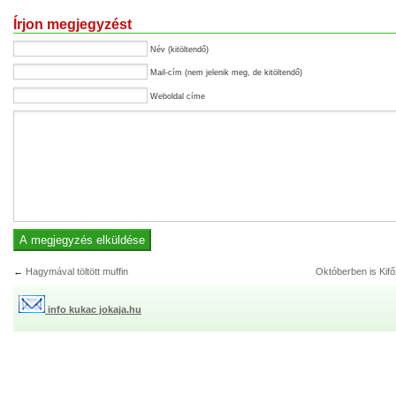
Írjon megjegyzést
Név (kitöltendő)
Mail-cím (nem jelenik meg, de kitöltendő)
Weboldal címe
←
Hagymával töltött muffin
Októberben is Kifő
info kukac jokaja.hu