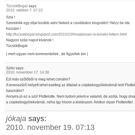
TücsökBogár
says:
2010. október 7. 07:22
Szia !
Szeretnék egy díjat tovább adni Neked a csodálatos blogodért ! Nézz be ide
hozzám !
http://tucsokbogar.blogspot.com/2010/10/hivatalosan-is-kreativ-lettem.html
Nagyon szép napot kívánok !
TücsökBogár
( mert ugyan nem kommentellek , de figyellek ám )
Szilvi
says:
2010. november 17. 14:38
Ezt más szőlőből is meg lehet csinálni?
A levesszűrő helyett lehet esetleg az általad a csipkebogyólekvárnál leírt Flottel
használni?
Annyira jó ez a szó! Flottelotte. Nem tudom jelent-e valamit, de azóta, hogy ol
a csipkebogyólekvárnál, néha így hívom a kislányom. Amikor olyan Flottelotte!
jókaja
says:
2010. november 19. 07:13