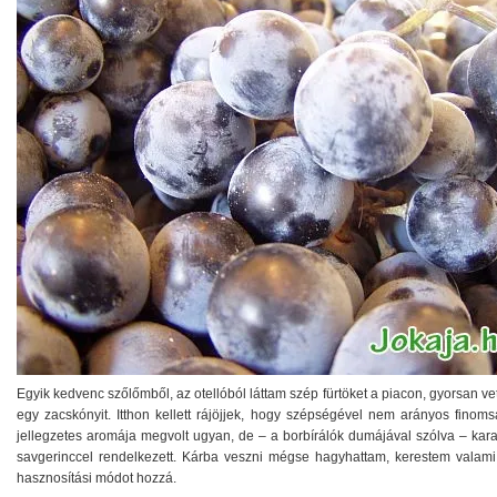
Egyik kedvenc szőlőmből, az otellóból láttam szép fürtöket a piacon, gyorsan ve
egy zacskónyit. Itthon kellett rájöjjek, hogy szépségével nem arányos finoms
jellegzetes aromája megvolt ugyan, de – a borbírálók dumájával szólva – kara
savgerinccel rendelkezett. Kárba veszni mégse hagyhattam, kerestem valami
hasznosítási módot hozzá.