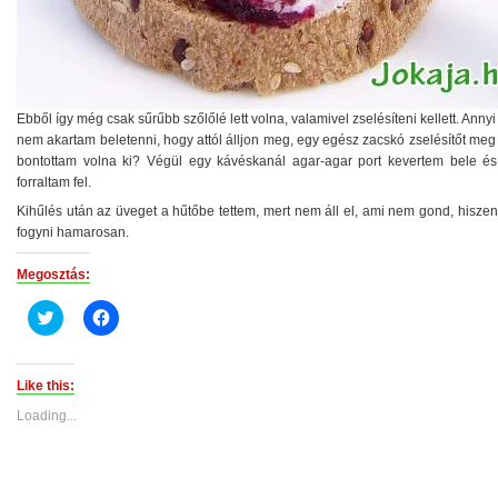
Ebből így még csak sűrűbb szőlőlé lett volna, valamivel zselésíteni kellett. Annyi
nem akartam beletenni, hogy attól álljon meg, egy egész zacskó zselésítőt me
bontottam volna ki? Végül egy kávéskanál agar-agar port kevertem bele és
forraltam fel.
Kihűlés után az üveget a hűtőbe tettem, mert nem áll el, ami nem gond, hiszen
fogyni hamarosan.
Megosztás:
Click
Click
to
to
share
share
on
on
Twitter
Facebook
(Opens
(Opens
Like this:
in
in
new
new
Loading...
window)
window)