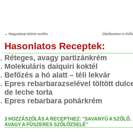
←
Hagymával töltött muffin
Októberben is Kifő
Hasonlatos Receptek:
Réteges, avagy partizánkrém
Molekuláris daiquiri koktél
Befőzés a hó alatt – téli lekvár
Epres rebarbarazselével töltött dulc
de leche torta
Epres rebarbara pohárkrém
3 HOZZÁSZÓLÁS A RECEPTHEZ: “SAVANYÚ A SZŐLŐ,
AVAGY A FŰSZERES SZŐLŐZSELÉ”