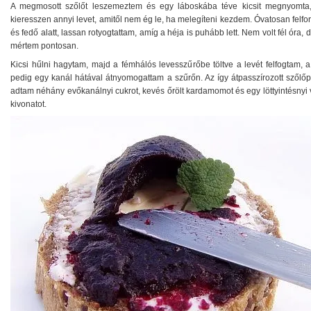
A megmosott szőlőt leszemeztem és egy láboskába téve kicsit megnyomta
kieresszen annyi levet, amitől nem ég le, ha melegíteni kezdem. Óvatosan felfo
és fedő alatt, lassan rotyogtattam, amíg a héja is puhább lett. Nem volt fél óra,
mértem pontosan.
Kicsi hűlni hagytam, majd a fémhálós levesszűrőbe töltve a levét felfogtam, a
pedig egy kanál hátával átnyomogattam a szűrőn. Az így átpasszírozott szőlő
adtam néhány evőkanálnyi cukrot, kevés őrölt kardamomot és egy löttyintésnyi 
kivonatot.