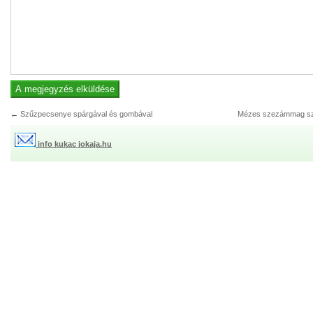
←
Szűzpecsenye spárgával és gombával
Mézes szezámmag sz
info kukac jokaja.hu