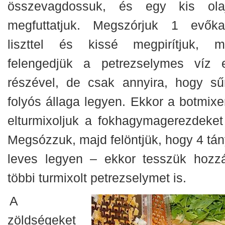
összevagdossuk, és egy kis ola
megfuttatjuk. Megszórjuk 1 evőka
liszttel és kissé megpirítjuk, m
felengedjük a petrezselymes víz 
részével, de csak annyira, hogy sű
folyós állaga legyen. Ekkor a botmixer
elturmixoljuk a fokhagymagerezdeket 
Megsózzuk, majd felöntjük, hogy 4 tán
leves legyen – ekkor tesszük hozz
többi turmixolt petrezselymet is.
A
zöldségeket