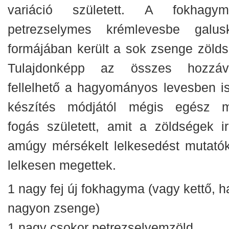
variáció született. A fokhagym
petrezselymes krémlevesbe galus
formájában került a sok zsenge zölds
Tulajdonképp az összes hozzáv
fellelhető a hagyományos levesben is
készítés módjától mégis egész 
fogás született, amit a zöldségek ir
amúgy mérsékelt lelkesedést mutatók
lelkesen megettek.
1 nagy fej új fokhagyma (vagy kettő, h
nagyon zsenge)
1 nagy csokor petrezselyemzöld