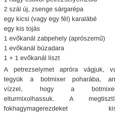
2 szál új, zsenge sárgarépa
egy kicsi (vagy egy fél) karalábé
egy kis tojás
1 evőkanál zabpehely (aprószemű)
1 evőkanál búzadara
1 + 1 evőkanál liszt
A petrezselymet apróra vágjuk, v
tegyük a botmixer poharába, an
vízzel, hogy a botmixerr
elturmixolhassuk. A megtisztít
fokhagymagerezdeket kis