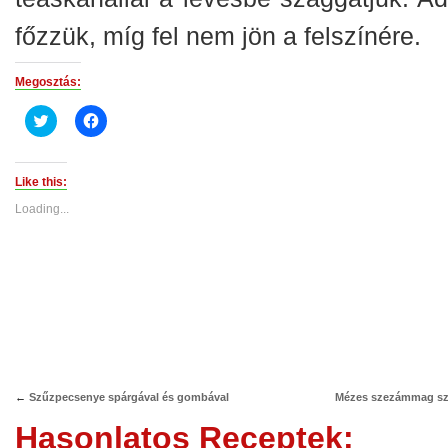
főzzük, míg fel nem jön a felszínére.
Megosztás:
Click
Click
to
to
share
share
on
on
Twitter
Facebook
(Opens
(Opens
Like this:
in
in
new
new
Loading...
window)
window)
←
Szűzpecsenye spárgával és gombával
Mézes szezámmag sz
Hasonlatos Receptek: