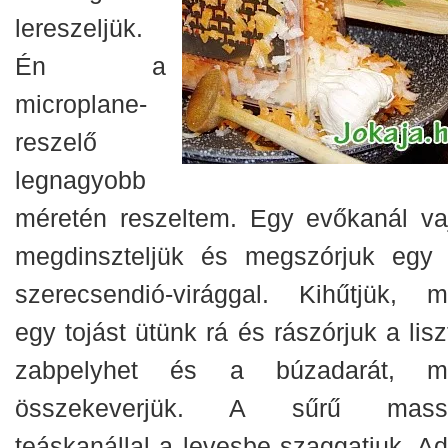
lereszeljük.
Én a
microplane-
reszelő
legnagyobb
méretén reszeltem. Egy evőkanál va
megdinszteljük és megszórjuk egy 
szerecsendió-virággal. Kihűtjük, m
egy tojást ütünk rá és rászórjuk a lisz
zabpelyhet és a búzadarát, m
összekeverjük. A sűrű mass
teáskanállal a levesbe szaggatjuk. Ad