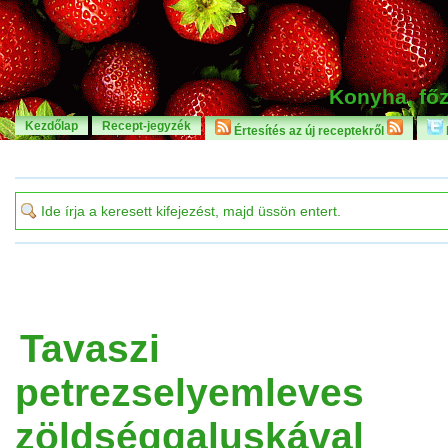
Konyha, főz
Kezdőlap
Recept-jegyzék
Értesítés az új receptekről
Tavaszi
petrezselyemleves
zöldséggaluskával