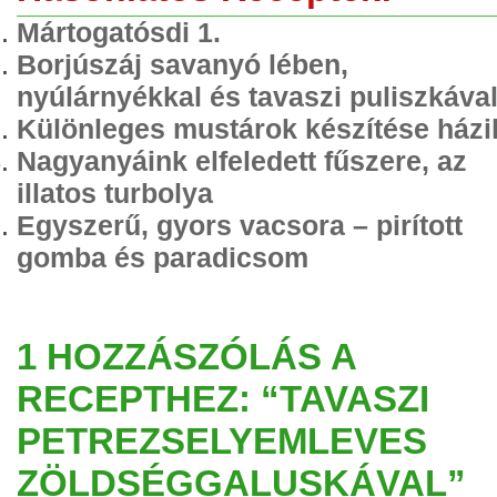
Mártogatósdi 1.
Borjúszáj savanyó lében,
nyúlárnyékkal és tavaszi puliszkáva
Különleges mustárok készítése házi
Nagyanyáink elfeledett fűszere, az
illatos turbolya
Egyszerű, gyors vacsora – pirított
gomba és paradicsom
1 HOZZÁSZÓLÁS A
RECEPTHEZ: “TAVASZI
PETREZSELYEMLEVES
ZÖLDSÉGGALUSKÁVAL”