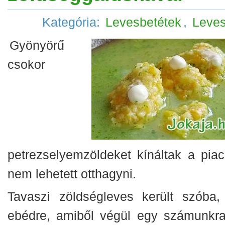
Kategória:
Levesbetétek
,
Leve
Gyönyörű
csokor
petrezselyemzöldeket kínáltak a piac
nem lehetett otthagyni.
Tavaszi zöldségleves került szóba,
ebédre, amiből végül egy számunkra