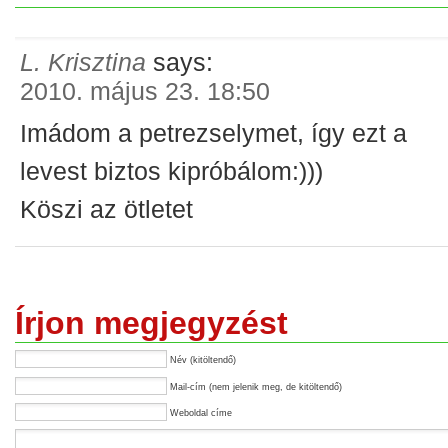
L. Krisztina
says:
2010. május 23. 18:50
Imádom a petrezselymet, így ezt a
levest biztos kipróbálom:)))
Köszi az ötletet
Írjon megjegyzést
Név (kitöltendő)
Mail-cím (nem jelenik meg, de kitöltendő)
Weboldal címe